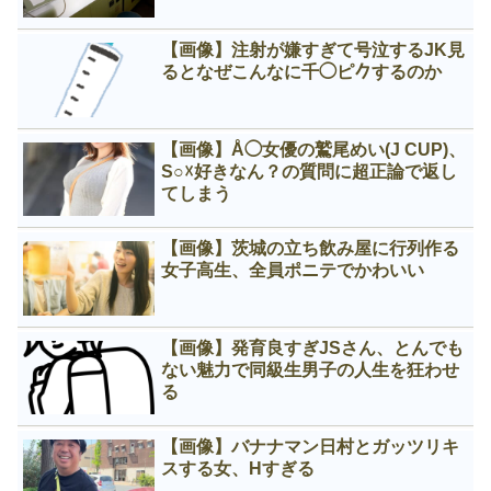
【画像】注射が嫌すぎて号泣するJK見
るとなぜこんなに千◯ピ𠂊するのか
【画像】Å◯女優の鷲尾めい(J CUP)、
S○☓好きなん？の質問に超正論で返し
てしまう
【画像】茨城の立ち飲み屋に行列作る
女子高生、全員ポニテでかわいい
【画像】発育良すぎJSさん、とんでも
ない魅力で同級生男子の人生を狂わせ
る
【画像】バナナマン日村とガッツリキ
スする女、Нすぎる