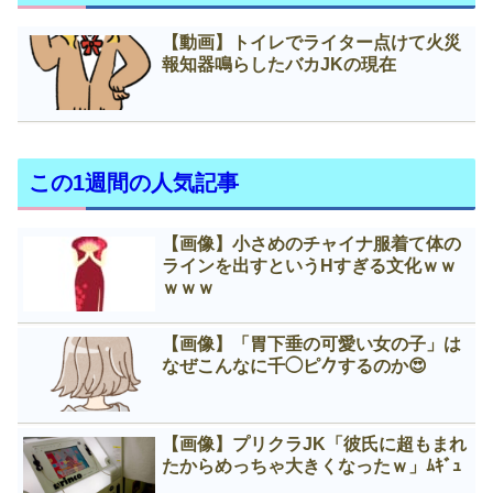
【動画】トイレでライター点けて火災
報知器鳴らしたバカJKの現在
この1週間の人気記事
【画像】小さめのチャイナ服着て体の
ラインを出すというНすぎる文化ｗｗ
ｗｗｗ
【画像】「胃下垂の可愛い女の子」は
なぜこんなに千◯ピ𠂊するのか😍
【画像】プリクラJK「彼氏に超もまれ
たからめっちゃ大きくなったｗ」ﾑｷﾞｭ