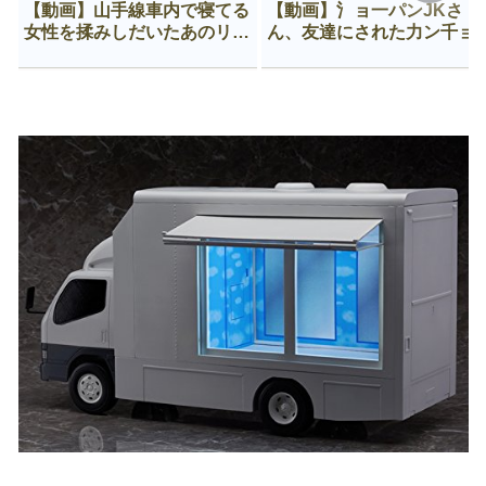
【動画】山手線車内で寝てる
【動画】氵ョ一パンJKさ
女性を揉みしだいたあのリー
ん、友達にされた力ン千ョ
マン、一生拡散され続ける
がなんか違う穴に入ってし
う😍