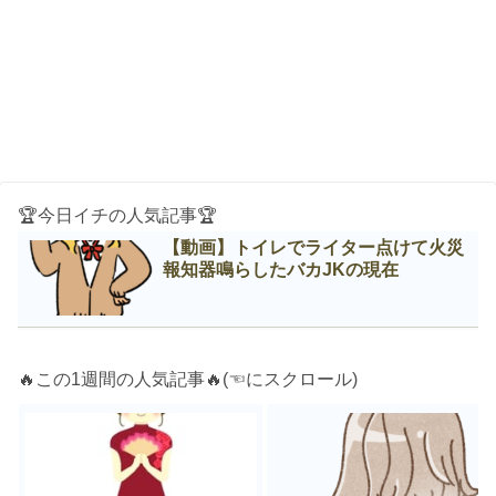
🏆今日イチの人気記事🏆
【動画】トイレでライター点けて火災
報知器鳴らしたバカJKの現在
🔥この1週間の人気記事🔥(☜にスクロール)