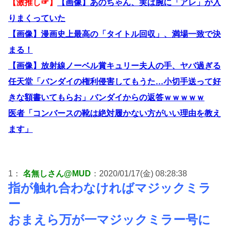
【激推し☞】
【画像】あのちゃん、実は腕に「アレ」が入
りまくっていた
【画像】漫画史上最高の「タイトル回収」、満場一致で決
まる！
【画像】放射線ノーベル賞キュリー夫人の手、ヤバ過ぎる
任天堂「バンダイの権利侵害してもうた…小切手送って好
きな額書いてもらお」バンダイからの返答ｗｗｗｗｗ
医者「コンバースの靴は絶対履かない方がいい理由を教え
ます」
1：
名無しさん@MUD
：2020/01/17(金) 08:28:38
指が触れ合わなければマジックミラ
ー
おまえら万が一マジックミラー号に