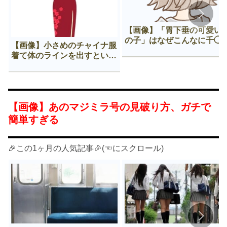
【画像】「胃下垂の可愛い
の子」はなぜこんなに千◯
【画像】小さめのチャイナ服
𠂊するのか😍
着て体のラインを出すという
Нすぎる文化ｗｗｗｗｗ
【画像】あのマジミラ号の見破り方、ガチで
簡単すぎる
🎉この1ヶ月の人気記事🎉(☜にスクロール)