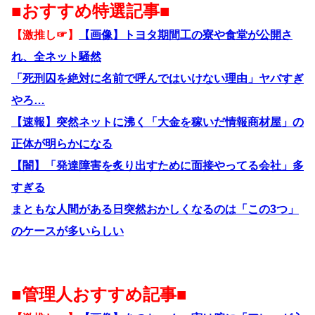
■おすすめ特選記事■
【激推し☞】
【画像】トヨタ期間工の寮や食堂が公開さ
れ、全ネット騒然
「死刑囚を絶対に名前で呼んではいけない理由」ヤバすぎ
やろ…
【速報】突然ネットに沸く「大金を稼いだ情報商材屋」の
正体が明らかになる
【闇】「発達障害を炙り出すために面接やってる会社」多
すぎる
まともな人間がある日突然おかしくなるのは「この3つ」
のケースが多いらしい
■管理人おすすめ記事■