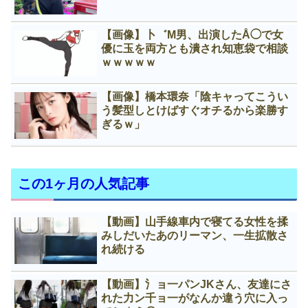
【画像】卜゛M男、出演したÅ◯で女
優に玉を両方とも潰され知恵袋で相談
ｗｗｗｗｗ
【画像】橋本環奈「陰キャってこうい
う髪型しとけばすぐオチるから楽勝す
ぎるｗ」
この1ヶ月の人気記事
【動画】山手線車内で寝てる女性を揉
みしだいたあのリーマン、一生拡散さ
れ続ける
【動画】氵ョ一パンJKさん、友達にさ
れた力ン千ョ一がなんか違う穴に入っ