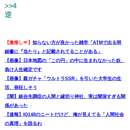
>>4
逆
【激推し☞】
知らない方が良かった雑学「ATMで出る明
細書に『当たり』と記載されてることがある」
【画像】日本地図の「この円」の中に生まれなかった奴、
負け人生確定です
【画像】親ガチャ「ウルトラSSR」を引いた大学生の生
活、発狂しそう
【闇】統合失調症の人間と縁切り神社、実は闇深すぎる関
係があった
【速報】IQ148のニートだけど、俺が見えてる「人間社会
の真理」を語るわ