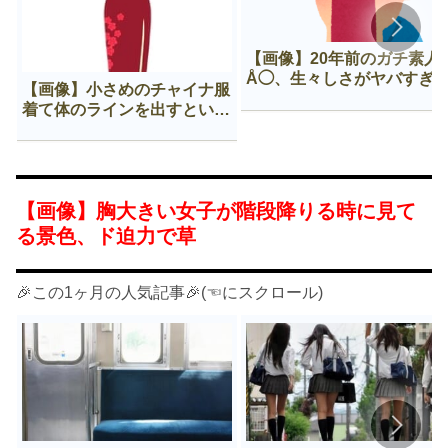
【画像】20年前のガチ素人
Å◯、生々しさがヤバすぎ
【画像】小さめのチャイナ服
着て体のラインを出すという
Нすぎる文化ｗｗｗｗｗ
【画像】胸大きい女子が階段降りる時に見て
る景色、ド迫力で草
🎉この1ヶ月の人気記事🎉(☜にスクロール)