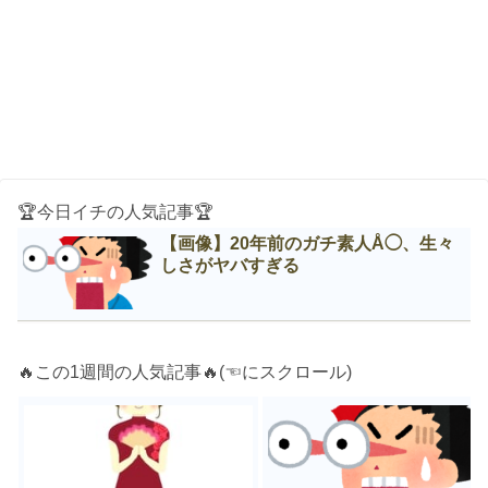
🏆今日イチの人気記事🏆
【画像】20年前のガチ素人Å◯、生々
しさがヤバすぎる
🔥この1週間の人気記事🔥(☜にスクロール)