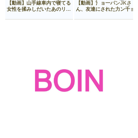
【動画】山手線車内で寝てる
【動画】氵ョ一パンJKさ
女性を揉みしだいたあのリー
ん、友達にされた力ン千ョ
マン、一生拡散され続ける
がなんか違う穴に入ってし
う😍