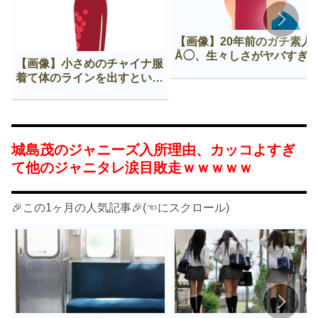
【画像】20年前のガチ素人
Å◯、生々しさがヤバすぎ
【画像】小さめのチャイナ服
着て体のラインを出すという
Нすぎる文化ｗｗｗｗｗ
城島茂のジャニーズ入所理由、カッコよすぎ
て他のジャニタレ涙目敗走ｗｗｗｗｗ
🎉この1ヶ月の人気記事🎉(☜にスクロール)