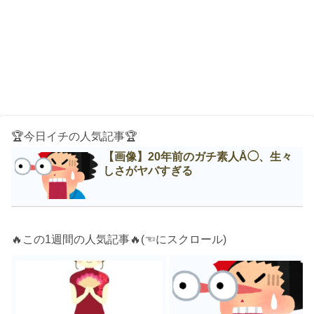
🏆今日イチの人気記事🏆
【画像】20年前のガチ素人Å◯、生々
しさがヤバすぎる
🔥この1週間の人気記事🔥(☜にスクロール)