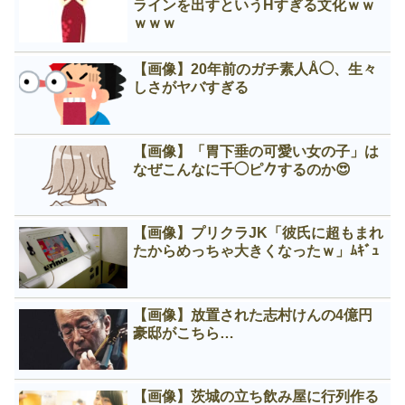
ラインを出すというНすぎる文化ｗｗ
ｗｗｗ
【画像】20年前のガチ素人Å◯、生々
しさがヤバすぎる
【画像】「胃下垂の可愛い女の子」は
なぜこんなに千◯ピ𠂊するのか😍
【画像】プリクラJK「彼氏に超もまれ
たからめっちゃ大きくなったｗ」ﾑｷﾞｭ
【画像】放置された志村けんの4億円
豪邸がこちら…
【画像】茨城の立ち飲み屋に行列作る