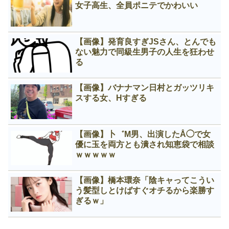
女子高生、全員ポニテでかわいい
【画像】発育良すぎJSさん、とんでも
ない魅力で同級生男子の人生を狂わせ
る
【画像】バナナマン日村とガッツリキ
スする女、Нすぎる
【画像】卜゛M男、出演したÅ◯で女
優に玉を両方とも潰され知恵袋で相談
ｗｗｗｗｗ
【画像】橋本環奈「陰キャってこうい
う髪型しとけばすぐオチるから楽勝す
ぎるｗ」