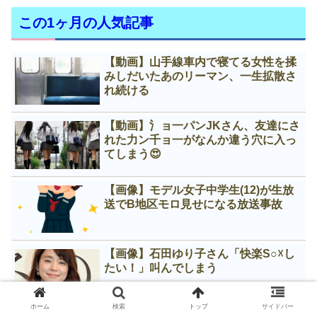
この1ヶ月の人気記事
【動画】山手線車内で寝てる女性を揉
みしだいたあのリーマン、一生拡散さ
れ続ける
【動画】氵ョ一パンJKさん、友達にさ
れた力ン千ョ一がなんか違う穴に入っ
てしまう😍
【画像】モデル女子中学生(12)が生放
送でB地区モロ見せになる放送事故
【画像】石田ゆり子さん「快楽S○☓し
たい！」叫んでしまう
ホーム
検索
トップ
サイドバー