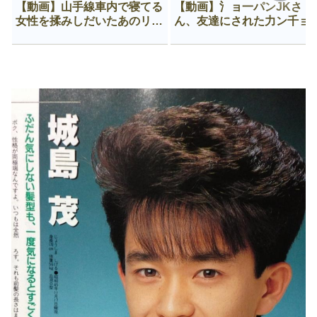
【動画】山手線車内で寝てる
【動画】氵ョ一パンJKさ
女性を揉みしだいたあのリー
ん、友達にされた力ン千ョ
マン、一生拡散され続ける
がなんか違う穴に入ってし
う😍