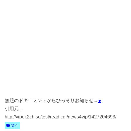
無題のドキュメントからひっそりお知らせ→
●
引用元：
http://viper.2ch.sc/test/read.cgi/news4vip/1427204693/
笑う