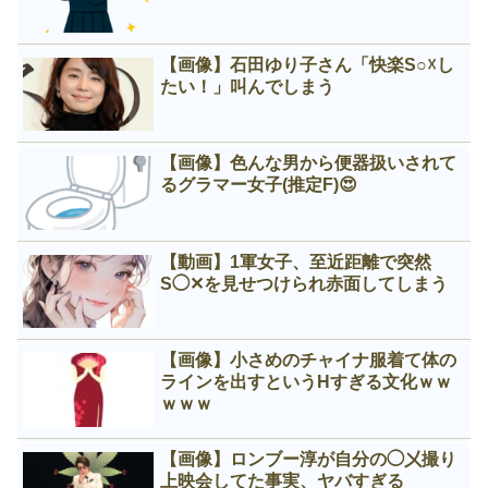
【画像】石田ゆり子さん「快楽S○☓し
たい！」叫んでしまう
【画像】色んな男から便器扱いされて
るグラマー女子(推定F)😍
【動画】1軍女子、至近距離で突然
S◯✕を見せつけられ赤面してしまう
【画像】小さめのチャイナ服着て体の
ラインを出すというНすぎる文化ｗｗ
ｗｗｗ
【画像】ロンブー淳が自分の◯㐅撮り
上映会してた事実、ヤバすぎる