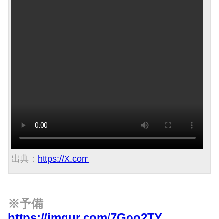
出典：
https://X.com
※予備
https://imgur.com/7Goo2TY