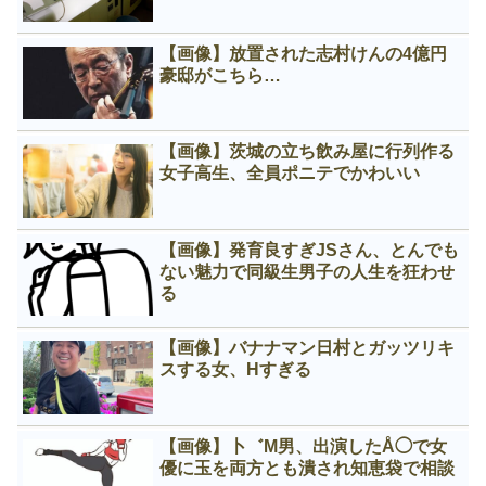
【画像】放置された志村けんの4億円
豪邸がこちら…
【画像】茨城の立ち飲み屋に行列作る
女子高生、全員ポニテでかわいい
【画像】発育良すぎJSさん、とんでも
ない魅力で同級生男子の人生を狂わせ
る
【画像】バナナマン日村とガッツリキ
スする女、Нすぎる
【画像】卜゛M男、出演したÅ◯で女
優に玉を両方とも潰され知恵袋で相談