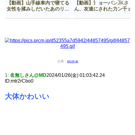
【動画】山手線車内で寝てる
【動画】氵ョ一パンJKさ
女性を揉みしだいたあのリー
ん、友達にされた力ン千ョ
マン、一生拡散され続ける
がなんか違う穴に入ってし
う😍
出典：
prcm.jp
1:
名無しさん@MD
2024/01/26(金) 01:03:42.24
ID:mtr2rCbo0
大体かわいい