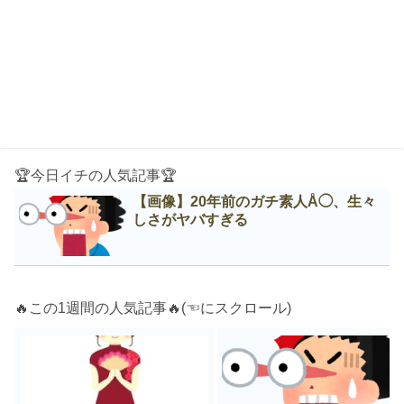
🏆今日イチの人気記事🏆
【画像】20年前のガチ素人Å◯、生々
しさがヤバすぎる
🔥この1週間の人気記事🔥(☜にスクロール)