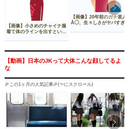
【画像】20年前のガチ素人
Å◯、生々しさがヤバすぎ
【画像】小さめのチャイナ服
着て体のラインを出すという
Нすぎる文化ｗｗｗｗｗ
【動画】日本のJKって大体こんな顔してるよ
な
🎉この1ヶ月の人気記事🎉(☜にスクロール)