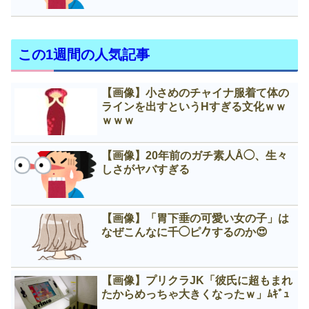
この1週間の人気記事
【画像】小さめのチャイナ服着て体の
ラインを出すというНすぎる文化ｗｗ
ｗｗｗ
【画像】20年前のガチ素人Å◯、生々
しさがヤバすぎる
【画像】「胃下垂の可愛い女の子」は
なぜこんなに千◯ピ𠂊するのか😍
【画像】プリクラJK「彼氏に超もまれ
たからめっちゃ大きくなったｗ」ﾑｷﾞｭ