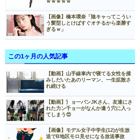
ｗｗｗｗｗ
【画像】橋本環奈「陰キャってこうい
う髪型しとけばすぐオチるから楽勝す
ぎるｗ」
この1ヶ月の人気記事
【動画】山手線車内で寝てる女性を揉
みしだいたあのリーマン、一生拡散さ
れ続ける
【動画】氵ョ一パンJKさん、友達にさ
れた力ン千ョ一がなんか違う穴に入っ
てしまう😍
【画像】モデル女子中学生(12)が生放
送でB地区モロ見せになる放送事故