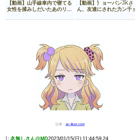
【動画】山手線車内で寝てる
【動画】氵ョ一パンJKさ
女性を揉みしだいたあのリー
ん、友達にされた力ン千ョ
マン、一生拡散され続ける
がなんか違う穴に入ってし
う😍
出典：
ac-illust.com
1:
名無しさん@MD
2023/01/15(日) 11:44:59.24