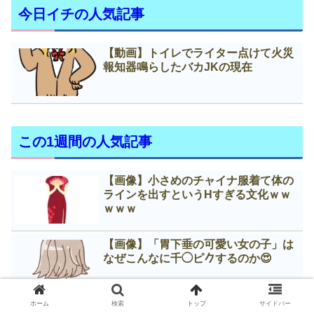
今日イチの人気記事
【動画】トイレでライター点けて火災
報知器鳴らしたバカJKの現在
この1週間の人気記事
【画像】小さめのチャイナ服着て体の
ラインを出すというНすぎる文化ｗｗ
ｗｗｗ
【画像】「胃下垂の可愛い女の子」は
なぜこんなに千◯ピ𠂊するのか😍
ホーム
検索
トップ
サイドバー
【画像】プリクラJK「彼氏に超もまれ