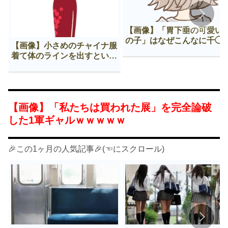
【画像】「胃下垂の可愛い
の子」はなぜこんなに千◯
【画像】小さめのチャイナ服
𠂊するのか😍
着て体のラインを出すという
Нすぎる文化ｗｗｗｗｗ
【画像】「私たちは買われた展」を完全論破
した1軍ギャルｗｗｗｗｗ
🎉この1ヶ月の人気記事🎉(☜にスクロール)