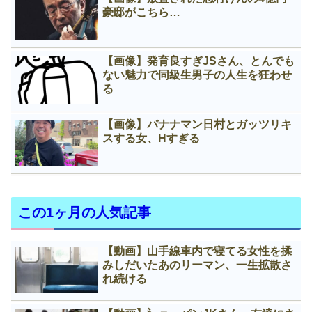
豪邸がこちら…
【画像】発育良すぎJSさん、とんでも
ない魅力で同級生男子の人生を狂わせ
る
【画像】バナナマン日村とガッツリキ
スする女、Нすぎる
この1ヶ月の人気記事
【動画】山手線車内で寝てる女性を揉
みしだいたあのリーマン、一生拡散さ
れ続ける