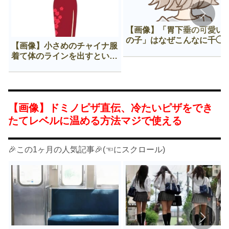
【画像】「胃下垂の可愛い
の子」はなぜこんなに千◯
【画像】小さめのチャイナ服
𠂊するのか😍
着て体のラインを出すという
Нすぎる文化ｗｗｗｗｗ
【画像】ドミノピザ直伝、冷たいピザをでき
たてレベルに温める方法マジで使える
🎉この1ヶ月の人気記事🎉(☜にスクロール)