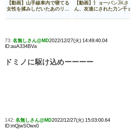
【動画】山手線車内で寝てる
【動画】氵ョ一パンJKさ
女性を揉みしだいたあのリー
ん、友達にされた力ン千ョ
マン、一生拡散され続ける
がなんか違う穴に入ってし
う😍
73:
名無しさん@MD
2022/12/27(火) 14:49:40.04
ID:auA334BVa
ドミノに駆け込めーーーー
142:
名無しさん@MD
2022/12/27(火) 15:03:00.64
ID:mQjwSOwx0