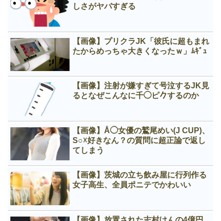
しさがヤバすぎる
【画像】プリクラJK「彼氏に超もまれ
たからめっちゃ大きくなったｗ」ﾑｷﾞｭ
【画像】注射が嫌すぎて号泣するJK見
るとなぜこんなに千◯ピ𠂊するのか
【画像】Å◯女優の鷲尾めい(J CUP)、
S○☓好きなん？の質問に超正論で返し
てしまう
【画像】茨城の立ち飲み屋に行列作る
女子高生、全員ポニテでかわいい
【画像】放置された志村けんの4億円