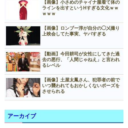
【画像】小さめのチャイナ服着て体の
ラインを出すというНすぎる文化ｗｗ
ｗｗｗ
【画像】ロンブー淳が自分の◯㐅撮り
上映会してた事実、ヤバすぎる
【動画】今田耕司が女性にしてきた過
去の悪行、「人間じゃねえ」と言われ
るレベル
【画像】土屋太鳳さん、犯罪者の前で
いつ襲われてもおかしくないポーズを
させられる
アーカイブ