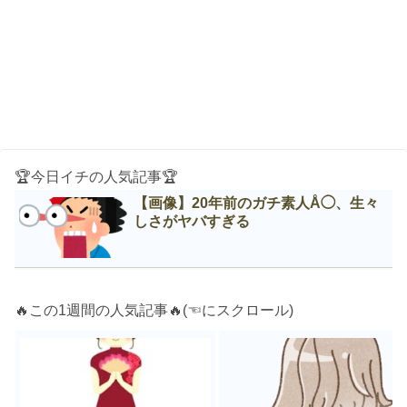
🏆今日イチの人気記事🏆
【画像】20年前のガチ素人Å◯、生々
しさがヤバすぎる
🔥この1週間の人気記事🔥(☜にスクロール)