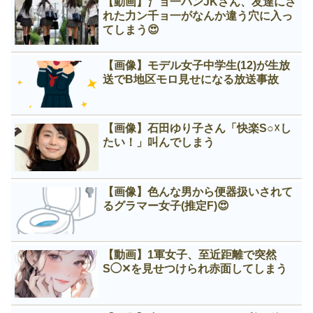
【動画】氵ョ一パンJKさん、友達にさ
れた力ン千ョ一がなんか違う穴に入っ
てしまう😍
【画像】モデル女子中学生(12)が生放
送でB地区モロ見せになる放送事故
【画像】石田ゆり子さん「快楽S○☓し
たい！」叫んでしまう
【画像】色んな男から便器扱いされて
るグラマー女子(推定F)😍
【動画】1軍女子、至近距離で突然
S◯✕を見せつけられ赤面してしまう