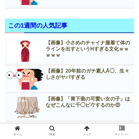
この1週間の人気記事
【画像】小さめのチャイナ服着て体の
ラインを出すというНすぎる文化ｗｗ
ｗｗｗ
【画像】20年前のガチ素人Å◯、生々
しさがヤバすぎる
【画像】「胃下垂の可愛い女の子」は
なぜこんなに千◯ピ𠂊するのか😍
【画像】プリクラJK「彼氏に超もまれ
たからめっちゃ大きくなったｗ」ﾑｷﾞｭ
ホーム
検索
トップ
サイドバー