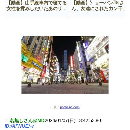
【動画】山手線車内で寝てる
【動画】氵ョ一パンJKさ
女性を揉みしだいたあのリー
ん、友達にされた力ン千ョ
マン、一生拡散され続ける
がなんか違う穴に入ってし
う😍
出典：
photo-ac.com
1:
名無しさん@MD
2024/01/07(日) 13:42:53.80
ID:/AFNUE/+r