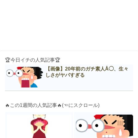
🏆今日イチの人気記事🏆
【画像】20年前のガチ素人Å◯、生々
しさがヤバすぎる
🔥この1週間の人気記事🔥(☜にスクロール)