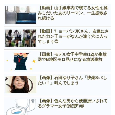
【動画】山手線車内で寝てる女性を揉
みしだいたあのリーマン、一生拡散さ
れ続ける
【動画】氵ョ一パンJKさん、友達にさ
れた力ン千ョ一がなんか違う穴に入っ
てしまう😍
【画像】モデル女子中学生(12)が生放
送でB地区モロ見せになる放送事故
【画像】石田ゆり子さん「快楽S○☓し
たい！」叫んでしまう
【画像】色んな男から便器扱いされて
るグラマー女子(推定F)😍