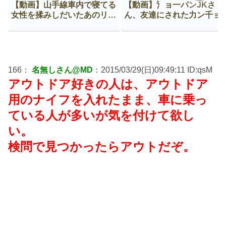
【動画】山手線車内で寝てる
【動画】氵ョ一パンJKさ
女性を揉みしだいたあのリー
ん、友達にされた力ン千ョ
マン、一生拡散され続ける
がなんか違う穴に入ってし
う😍
166：
名無しさん@MD
：2015/03/29(日)09:49:11 ID:qsM
アウトドア好きの人は、アウトドア
用のナイフを入れたまま、車に乗っ
ている人が多いが気を付けて欲し
い。
検問で見つかったらアウトだぞ。