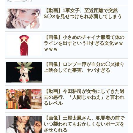
【動画】1軍女子、至近距離で突然
S◯✕を見せつけられ赤面してしまう
【画像】小さめのチャイナ服着て体の
ラインを出すというНすぎる文化ｗｗ
ｗｗｗ
【画像】ロンブー淳が自分の◯㐅撮り
上映会してた事実、ヤバすぎる
【動画】今田耕司が女性にしてきた過
去の悪行、「人間じゃねえ」と言われ
るレベル
【画像】土屋太鳳さん、犯罪者の前で
いつ襲われてもおかしくないポーズを
させられる