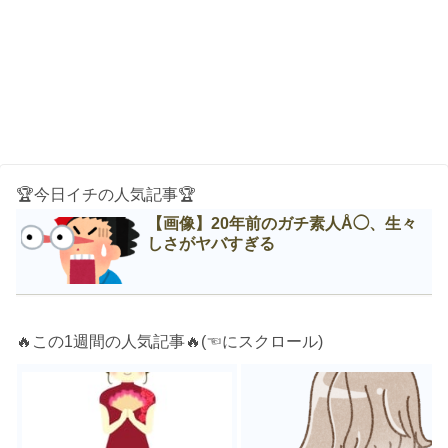
🏆今日イチの人気記事🏆
【画像】20年前のガチ素人Å◯、生々
しさがヤバすぎる
🔥この1週間の人気記事🔥(☜にスクロール)