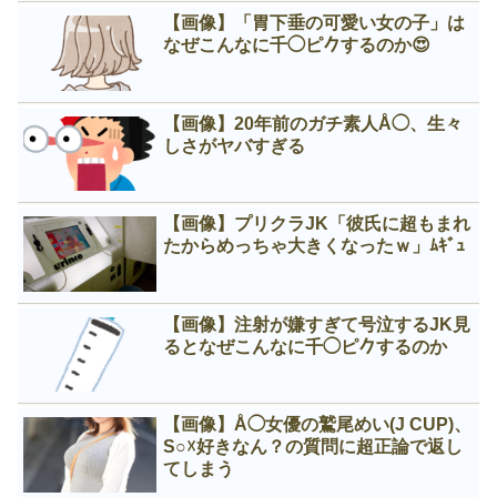
【画像】「胃下垂の可愛い女の子」は
なぜこんなに千◯ピ𠂊するのか😍
【画像】20年前のガチ素人Å◯、生々
しさがヤバすぎる
【画像】プリクラJK「彼氏に超もまれ
たからめっちゃ大きくなったｗ」ﾑｷﾞｭ
【画像】注射が嫌すぎて号泣するJK見
るとなぜこんなに千◯ピ𠂊するのか
【画像】Å◯女優の鷲尾めい(J CUP)、
S○☓好きなん？の質問に超正論で返し
てしまう