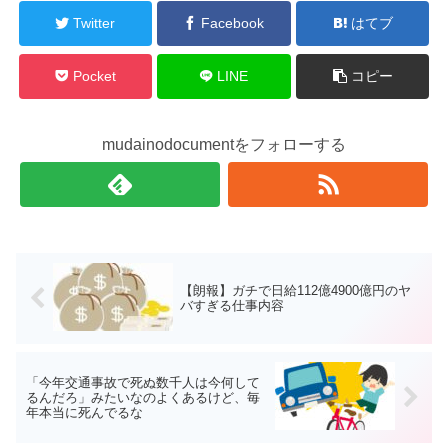
Twitter
Facebook
はてブ
Pocket
LINE
コピー
mudainodocumentをフォローする
【朗報】ガチで日給112億4900億円のヤ
バすぎる仕事内容
「今年交通事故で死ぬ数千人は今何して
るんだろ」みたいなのよくあるけど、毎
年本当に死んでるな