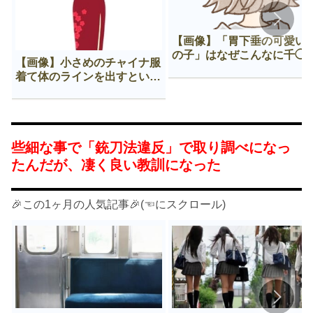
【画像】「胃下垂の可愛い
の子」はなぜこんなに千◯
【画像】小さめのチャイナ服
𠂊するのか😍
着て体のラインを出すという
Нすぎる文化ｗｗｗｗｗ
些細な事で「銃刀法違反」で取り調べになっ
たんだが、凄く良い教訓になった
🎉この1ヶ月の人気記事🎉(☜にスクロール)