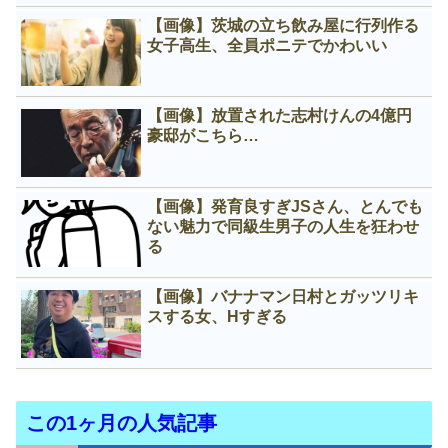
【画像】茨城の立ち飲み屋に行列作る
女子高生、全員ポニテでかわいい
【画像】放置された志村けんの4億円
豪邸がこちら…
【画像】発育良すぎJSさん、とんでも
ない魅力で同級生男子の人生を狂わせ
る
【画像】バナナマン日村とガッツリキ
スする女、Нすぎる
この1ヶ月の人気記事