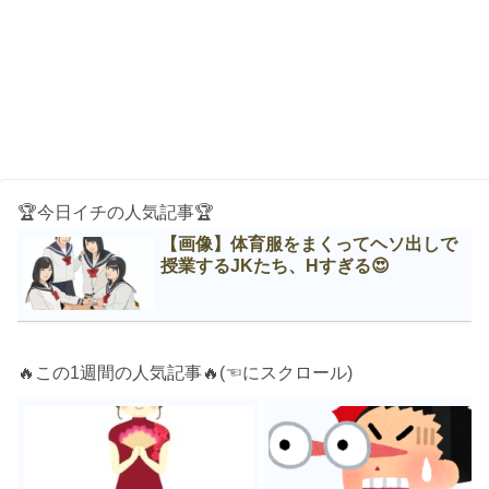
🏆今日イチの人気記事🏆
【画像】体育服をまくってヘソ出しで
授業するJKたち、Нすぎる😍
🔥この1週間の人気記事🔥(☜にスクロール)