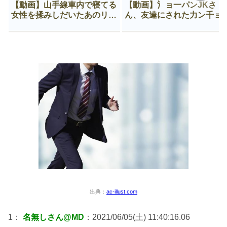
【動画】山手線車内で寝てる
【動画】氵ョ一パンJKさ
女性を揉みしだいたあのリー
ん、友達にされた力ン千ョ
マン、一生拡散され続ける
がなんか違う穴に入ってし
う😍
出典：
ac-illust.com
1：
名無しさん@MD
：2021/06/05(土) 11:40:16.06