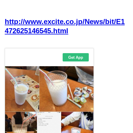
http://www.excite.co.jp/News/bit/E1
472625146545.html