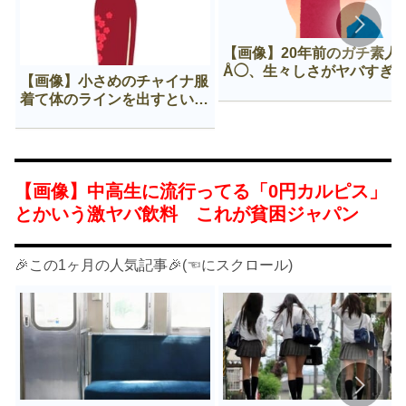
【画像】20年前のガチ素人
Å◯、生々しさがヤバすぎ
【画像】小さめのチャイナ服
着て体のラインを出すという
Нすぎる文化ｗｗｗｗｗ
【画像】中高生に流行ってる「0円カルピス」
とかいう激ヤバ飲料 これが貧困ジャパン
🎉この1ヶ月の人気記事🎉(☜にスクロール)