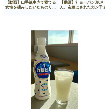
【動画】山手線車内で寝てる
【動画】氵ョ一パンJKさ
女性を揉みしだいたあのリー
ん、友達にされた力ン千ョ
マン、一生拡散され続ける
がなんか違う穴に入ってし
う😍