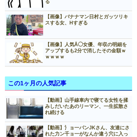
る
【画像】バナナマン日村とガッツリキ
スする女、Нすぎる
【画像】人気Å◯女優、年収の明細を
アップするも2分で消したその金額ｗ
ｗｗｗｗ
この1ヶ月の人気記事
【動画】山手線車内で寝てる女性を揉
みしだいたあのリーマン、一生拡散さ
れ続ける
【動画】氵ョ一パンJKさん、友達にさ
れた力ン千ョ一がなんか違う穴に入っ