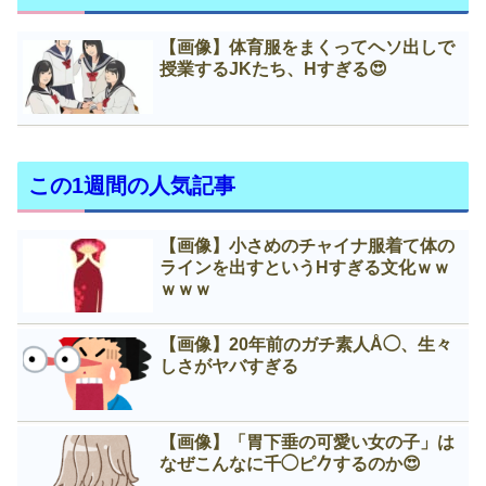
【画像】体育服をまくってヘソ出しで
授業するJKたち、Нすぎる😍
この1週間の人気記事
【画像】小さめのチャイナ服着て体の
ラインを出すというНすぎる文化ｗｗ
ｗｗｗ
【画像】20年前のガチ素人Å◯、生々
しさがヤバすぎる
【画像】「胃下垂の可愛い女の子」は
なぜこんなに千◯ピ𠂊するのか😍