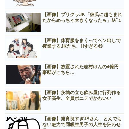
【画像】プリクラJK「彼氏に超もまれ
たからめっちゃ大きくなったｗ」ﾑｷﾞｭ
【画像】体育服をまくってヘソ出しで
授業するJKたち、Нすぎる😍
【画像】放置された志村けんの4億円
豪邸がこちら…
【画像】茨城の立ち飲み屋に行列作る
女子高生、全員ポニテでかわいい
【画像】発育良すぎJSさん、とんでも
ない魅力で同級生男子の人生を狂わせ