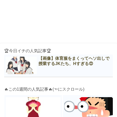
🏆今日イチの人気記事🏆
【画像】体育服をまくってヘソ出しで
授業するJKたち、Нすぎる😍
🔥この1週間の人気記事🔥(☜にスクロール)