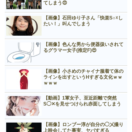
てしまう😍
【画像】石田ゆり子さん「快楽S○☓し
たい！」叫んでしまう
【画像】色んな男から便器扱いされて
るグラマー女子(推定F)😍
【画像】小さめのチャイナ服着て体の
ラインを出すというНすぎる文化ｗｗ
ｗｗｗ
【動画】1軍女子、至近距離で突然
S◯✕を見せつけられ赤面してしまう
【画像】ロンブー淳が自分の◯㐅撮り
上映会してた事実、ヤバすぎる