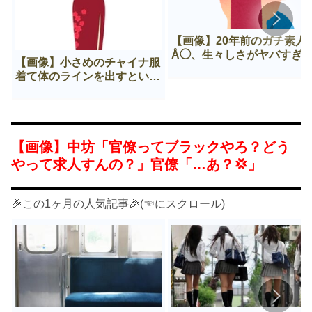
【画像】20年前のガチ素人
Å◯、生々しさがヤバすぎ
【画像】小さめのチャイナ服
着て体のラインを出すという
Нすぎる文化ｗｗｗｗｗ
【画像】中坊「官僚ってブラックやろ？どう
やって求人すんの？」官僚「…あ？💢」
🎉この1ヶ月の人気記事🎉(☜にスクロール)