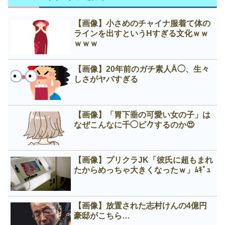
【画像】小さめのチャイナ服着て体の
ラインを出すというНすぎる文化ｗｗ
ｗｗｗ
【画像】20年前のガチ素人Å◯、生々
しさがヤバすぎる
【画像】「胃下垂の可愛い女の子」は
なぜこんなに千◯ピ𠂊するのか😍
【画像】プリクラJK「彼氏に超もまれ
たからめっちゃ大きくなったｗ」ﾑｷﾞｭ
【画像】放置された志村けんの4億円
豪邸がこちら…