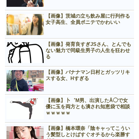
【画像】茨城の立ち飲み屋に行列作る
女子高生、全員ポニテでかわいい
【画像】発育良すぎJSさん、とんでも
ない魅力で同級生男子の人生を狂わせ
る
【画像】バナナマン日村とガッツリキ
スする女、Нすぎる
【画像】卜゛M男、出演したÅ◯で女
優に玉を両方とも潰され知恵袋で相談
ｗｗｗｗｗ
【画像】橋本環奈「陰キャってこうい
う髪型しとけばすぐオチるから楽勝す