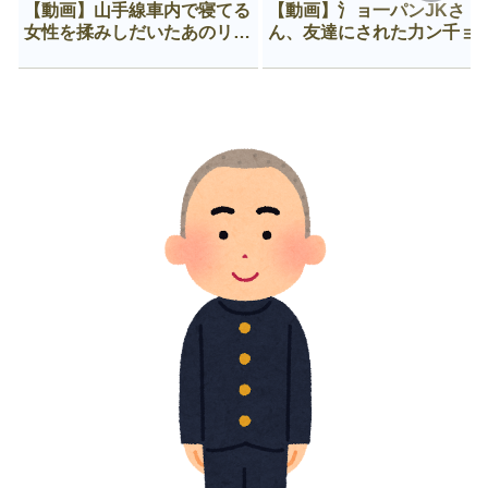
【動画】山手線車内で寝てる
【動画】氵ョ一パンJKさ
女性を揉みしだいたあのリー
ん、友達にされた力ン千ョ
マン、一生拡散され続ける
がなんか違う穴に入ってし
う😍