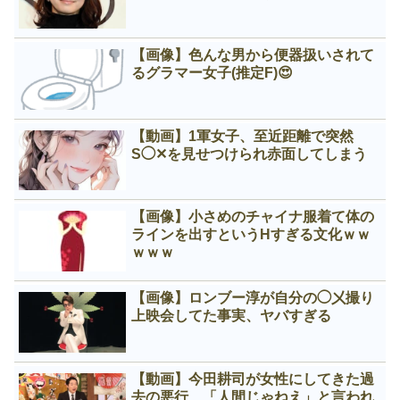
【画像】色んな男から便器扱いされて
るグラマー女子(推定F)😍
【動画】1軍女子、至近距離で突然
S◯✕を見せつけられ赤面してしまう
【画像】小さめのチャイナ服着て体の
ラインを出すというНすぎる文化ｗｗ
ｗｗｗ
【画像】ロンブー淳が自分の◯㐅撮り
上映会してた事実、ヤバすぎる
【動画】今田耕司が女性にしてきた過
去の悪行、「人間じゃねえ」と言われ