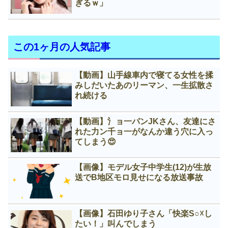
ぎるｗ」
この1ヶ月の人気記事
【動画】山手線車内で寝てる女性を揉
みしだいたあのリーマン、一生拡散さ
れ続ける
【動画】氵ョ一パンJKさん、友達にさ
れた力ン千ョ一がなんか違う穴に入っ
てしまう😍
【画像】モデル女子中学生(12)が生放
送でB地区モロ見せになる放送事故
【画像】石田ゆり子さん「快楽S○☓し
たい！」叫んでしまう