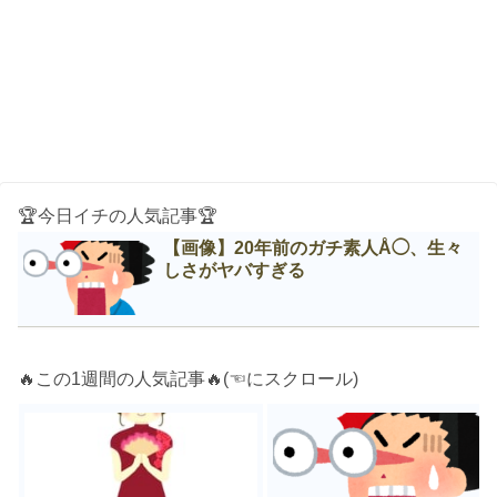
🏆今日イチの人気記事🏆
【画像】20年前のガチ素人Å◯、生々
しさがヤバすぎる
🔥この1週間の人気記事🔥(☜にスクロール)