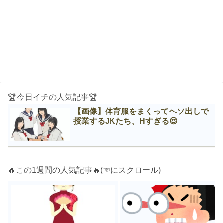
🏆今日イチの人気記事🏆
【画像】体育服をまくってヘソ出しで
授業するJKたち、Нすぎる😍
🔥この1週間の人気記事🔥(☜にスクロール)