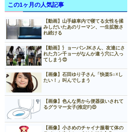
この1ヶ月の人気記事
【動画】山手線車内で寝てる女性を揉
みしだいたあのリーマン、一生拡散さ
れ続ける
【動画】氵ョ一パンJKさん、友達にさ
れた力ン千ョ一がなんか違う穴に入っ
てしまう😍
【画像】石田ゆり子さん「快楽S○☓し
たい！」叫んでしまう
【画像】色んな男から便器扱いされて
るグラマー女子(推定F)😍
【画像】小さめのチャイナ服着て体の