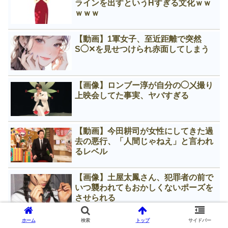
ラインを出すというНすぎる文化ｗｗ
ｗｗｗ
【動画】1軍女子、至近距離で突然
S◯✕を見せつけられ赤面してしまう
【画像】ロンブー淳が自分の◯㐅撮り
上映会してた事実、ヤバすぎる
【動画】今田耕司が女性にしてきた過
去の悪行、「人間じゃねえ」と言われ
るレベル
【画像】土屋太鳳さん、犯罪者の前で
いつ襲われてもおかしくないポーズを
させられる
ホーム
検索
トップ
サイドバー
【画像】20年前のガチ素人Å◯、生々