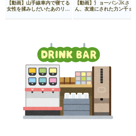
【動画】山手線車内で寝てる
【動画】氵ョ一パンJKさ
女性を揉みしだいたあのリー
ん、友達にされた力ン千ョ
マン、一生拡散され続ける
がなんか違う穴に入ってし
う😍