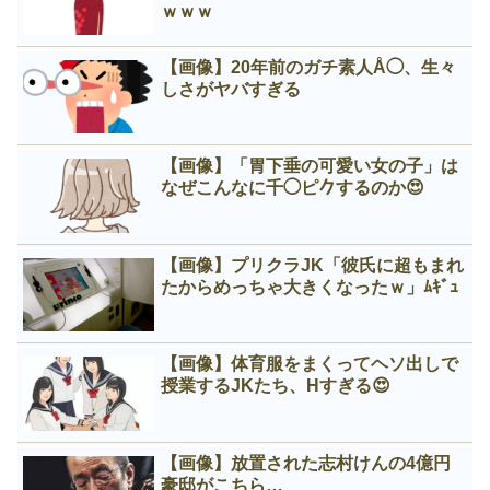
ｗｗｗ
【画像】20年前のガチ素人Å◯、生々
しさがヤバすぎる
【画像】「胃下垂の可愛い女の子」は
なぜこんなに千◯ピ𠂊するのか😍
【画像】プリクラJK「彼氏に超もまれ
たからめっちゃ大きくなったｗ」ﾑｷﾞｭ
【画像】体育服をまくってヘソ出しで
授業するJKたち、Нすぎる😍
【画像】放置された志村けんの4億円
豪邸がこちら…