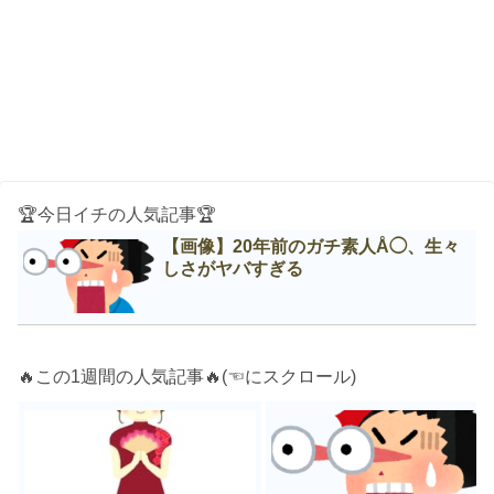
🏆今日イチの人気記事🏆
【画像】20年前のガチ素人Å◯、生々
しさがヤバすぎる
🔥この1週間の人気記事🔥(☜にスクロール)