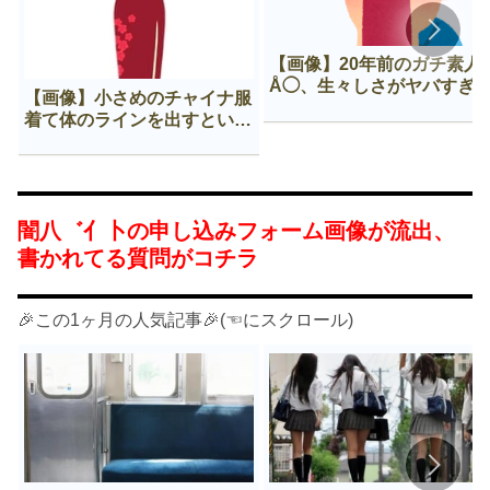
【画像】20年前のガチ素人
Å◯、生々しさがヤバすぎ
【画像】小さめのチャイナ服
着て体のラインを出すという
Нすぎる文化ｗｗｗｗｗ
闇八゛亻卜の申し込みフォーム画像が流出、
書かれてる質問がコチラ
🎉この1ヶ月の人気記事🎉(☜にスクロール)