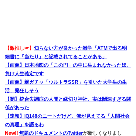
【激推し☞】
知らない方が良かった雑学「ATMで出る明
細書に『当たり』と記載されてることがある」
【画像】日本地図の「この円」の中に生まれなかった奴、
負け人生確定です
【画像】親ガチャ「ウルトラSSR」を引いた大学生の生
活、発狂しそう
【闇】統合失調症の人間と縁切り神社、実は闇深すぎる関
係があった
【速報】IQ148のニートだけど、俺が見えてる「人間社会
の真理」を語るわ
New!!
無題のドキュメントのTwitter
が新しくなりまし