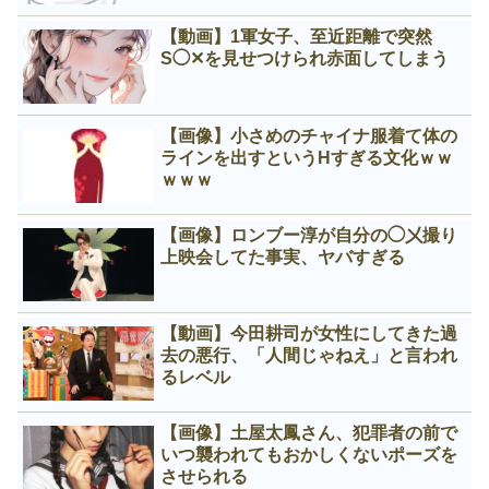
【動画】1軍女子、至近距離で突然
S◯✕を見せつけられ赤面してしまう
【画像】小さめのチャイナ服着て体の
ラインを出すというНすぎる文化ｗｗ
ｗｗｗ
【画像】ロンブー淳が自分の◯㐅撮り
上映会してた事実、ヤバすぎる
【動画】今田耕司が女性にしてきた過
去の悪行、「人間じゃねえ」と言われ
るレベル
【画像】土屋太鳳さん、犯罪者の前で
いつ襲われてもおかしくないポーズを
させられる