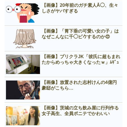
【画像】20年前のガチ素人Å◯、生々
しさがヤバすぎる
【画像】「胃下垂の可愛い女の子」は
なぜこんなに千◯ピ𠂊するのか😍
【画像】プリクラJK「彼氏に超もまれ
たからめっちゃ大きくなったｗ」ﾑｷﾞｭ
【画像】放置された志村けんの4億円
豪邸がこちら…
【画像】茨城の立ち飲み屋に行列作る
女子高生、全員ポニテでかわいい