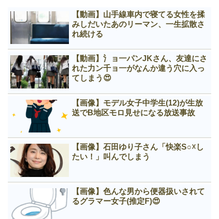
【動画】山手線車内で寝てる女性を揉
みしだいたあのリーマン、一生拡散さ
れ続ける
【動画】氵ョ一パンJKさん、友達にさ
れた力ン千ョ一がなんか違う穴に入っ
てしまう😍
【画像】モデル女子中学生(12)が生放
送でB地区モロ見せになる放送事故
【画像】石田ゆり子さん「快楽S○☓し
たい！」叫んでしまう
【画像】色んな男から便器扱いされて
るグラマー女子(推定F)😍