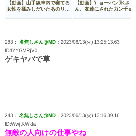
【動画】山手線車内で寝てる
【動画】氵ョ一パンJKさ
女性を揉みしだいたあのリー
ん、友達にされた力ン千ョ
マン、一生拡散され続ける
がなんか違う穴に入ってし
う😍
288：
名無しさん@MD
：2023/06/13(火) 13:25:13.63
ID:IYYGMRjV0
ゲキヤバで草
243：
名無しさん@MD
：2023/06/13(火) 13:16:39.16
ID:WwjtKWkIa
無敵の人向けの仕事やね