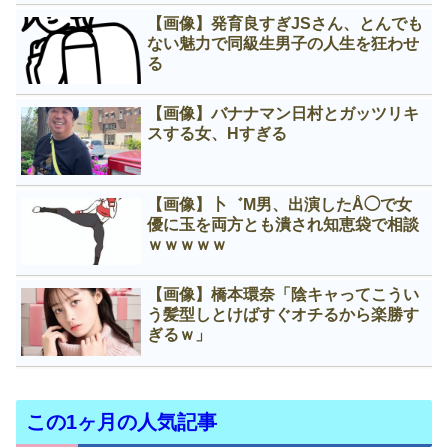
【画像】発育良すぎJSさん、とんでも
ない魅力で同級生男子の人生を狂わせ
る
【画像】バナナマン日村とガッツリキ
スする女、Нすぎる
【画像】卜゛M男、出演したÅ◯で女
優に玉を両方とも潰され知恵袋で相談
ｗｗｗｗｗ
【画像】橋本環奈「陰キャってこうい
う髪型しとけばすぐオチるから楽勝す
ぎるｗ」
この1ヶ月の人気記事