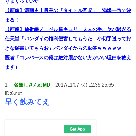
りまくっていた
【画像】漫画史上最高の「タイトル回収」、満場一致で決
まる！
【画像】放射線ノーベル賞キュリー夫人の手、ヤバ過ぎる
任天堂「バンダイの権利侵害してもうた…小切手送って好
きな額書いてもらお」バンダイからの返答ｗｗｗｗｗ
医者「コンバースの靴は絶対履かない方がいい理由を教え
ます」
1：
名無しさん@MD
：2017/11/07(火) 12:35:25.65
ID:0.net
早く飲みてえ