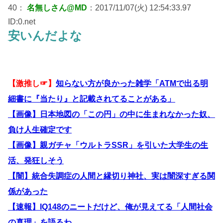
40：
名無しさん@MD
：2017/11/07(火) 12:54:33.97
ID:0.net
安いんだよな
【激推し☞】
知らない方が良かった雑学「ATMで出る明
細書に『当たり』と記載されてることがある」
【画像】日本地図の「この円」の中に生まれなかった奴、
負け人生確定です
【画像】親ガチャ「ウルトラSSR」を引いた大学生の生
活、発狂しそう
【闇】統合失調症の人間と縁切り神社、実は闇深すぎる関
係があった
【速報】IQ148のニートだけど、俺が見えてる「人間社会
の真理」を語るわ