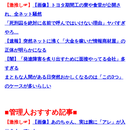
【激推し☞】
【画像】トヨタ期間工の寮や食堂が公開さ
れ、全ネット騒然
「死刑囚を絶対に名前で呼んではいけない理由」ヤバすぎ
やろ…
【速報】突然ネットに沸く「大金を稼いだ情報商材屋」の
正体が明らかになる
【闇】「発達障害を炙り出すために面接やってる会社」多
すぎる
まともな人間がある日突然おかしくなるのは「この3つ」
のケースが多いらしい
■管理人おすすめ記事■
【激推し☞】
【画像】あのちゃん、実は腕に「アレ」が入