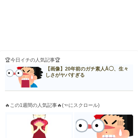
🏆今日イチの人気記事🏆
【画像】20年前のガチ素人Å◯、生々
しさがヤバすぎる
🔥この1週間の人気記事🔥(☜にスクロール)