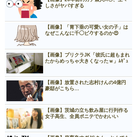
しさがヤバすぎる
【画像】「胃下垂の可愛い女の子」は
なぜこんなに千◯ピ𠂊するのか😍
【画像】プリクラJK「彼氏に超もまれ
たからめっちゃ大きくなったｗ」ﾑｷﾞｭ
【画像】放置された志村けんの4億円
豪邸がこちら…
【画像】茨城の立ち飲み屋に行列作る
女子高生、全員ポニテでかわいい