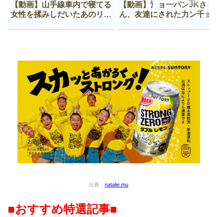
【動画】山手線車内で寝てる
【動画】氵ョ一パンJKさ
女性を揉みしだいたあのリー
ん、友達にされた力ン千ョ
マン、一生拡散され続ける
がなんか違う穴に入ってし
う😍
出典：
natalie.mu
■おすすめ特選記事■