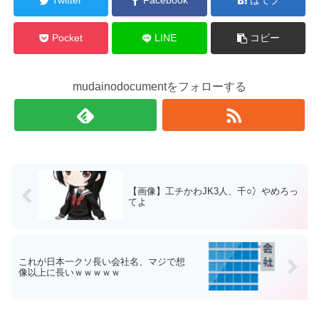
Twitter
Facebook
はてブ
Pocket
LINE
コピー
mudainodocumentをフォローする
【画像】工チかわJK3人、千○冫やめろっ
てよ
これが日本一クソ長い会社名、マジで想
像以上に長いｗｗｗｗｗ