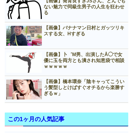
【画像】発育良すぎJSさん、とんでも
ない魅力で同級生男子の人生を狂わせ
る
【画像】バナナマン日村とガッツリキ
スする女、Нすぎる
【画像】卜゛M男、出演したÅ◯で女
優に玉を両方とも潰され知恵袋で相談
ｗｗｗｗｗ
【画像】橋本環奈「陰キャってこうい
う髪型しとけばすぐオチるから楽勝す
ぎるｗ」
この1ヶ月の人気記事