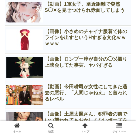
【動画】1軍女子、至近距離で突然
S◯✕を見せつけられ赤面してしまう
【画像】小さめのチャイナ服着て体の
ラインを出すというНすぎる文化ｗｗ
ｗｗｗ
【画像】ロンブー淳が自分の◯㐅撮り
上映会してた事実、ヤバすぎる
【動画】今田耕司が女性にしてきた過
去の悪行、「人間じゃねえ」と言われ
るレベル
【画像】土屋太鳳さん、犯罪者の前で
いつ襲われてもおかしくないポーズを
させられる
ホーム
検索
トップ
サイドバー