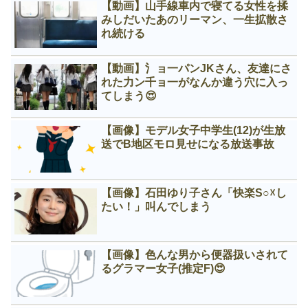
【動画】山手線車内で寝てる女性を揉
みしだいたあのリーマン、一生拡散さ
れ続ける
【動画】氵ョ一パンJKさん、友達にさ
れた力ン千ョ一がなんか違う穴に入っ
てしまう😍
【画像】モデル女子中学生(12)が生放
送でB地区モロ見せになる放送事故
【画像】石田ゆり子さん「快楽S○☓し
たい！」叫んでしまう
【画像】色んな男から便器扱いされて
るグラマー女子(推定F)😍