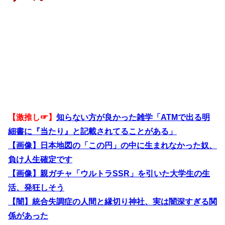
【激推し☞】
知らない方が良かった雑学「ATMで出る明
細書に『当たり』と記載されてることがある」
【画像】日本地図の「この円」の中に生まれなかった奴、
負け人生確定です
【画像】親ガチャ「ウルトラSSR」を引いた大学生の生
活、発狂しそう
【闇】統合失調症の人間と縁切り神社、実は闇深すぎる関
係があった