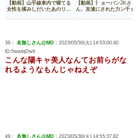
【動画】山手線車内で寝てる
【動画】氵ョ一パンJKさ
女性を揉みしだいたあのリー
ん、友達にされた力ン千ョ
マン、一生拡散され続ける
がなんか違う穴に入ってし
う😍
39：
名無しさん@MD
：2023/05/30(火) 14:53:00.40
ID:5wwtqDwIr
こんな陽キャ美人なんてお前らがな
れるようなもんじゃねえぞ
49：
名無しさん@MD
：2023/05/30(火) 14:55:37.82