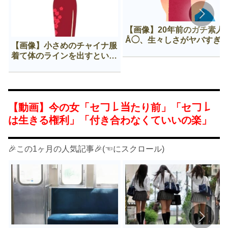
【画像】20年前のガチ素人
Å◯、生々しさがヤバすぎ
【画像】小さめのチャイナ服
着て体のラインを出すという
Нすぎる文化ｗｗｗｗｗ
【動画】今の女「セ𠃌𠄌当たり前」「セ𠃌𠄌
は生きる権利」「付き合わなくていいの楽」
🎉この1ヶ月の人気記事🎉(☜にスクロール)