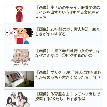
【画像】小さめのチャイナ服着て体の
ラインを出すというНすぎる文化ｗｗ
ｗｗｗ
【画像】20年前のガチ素人Å◯、生々
しさがヤバすぎる
【画像】「胃下垂の可愛い女の子」は
なぜこんなに千◯ピ𠂊するのか😍
【画像】プリクラJK「彼氏に超もまれ
たからめっちゃ大きくなったｗ」ﾑｷﾞｭ
【画像】体育服をまくってヘソ出しで
授業するJKたち、Нすぎる😍