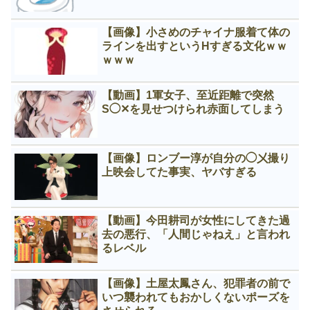
【画像】小さめのチャイナ服着て体の
ラインを出すというНすぎる文化ｗｗ
ｗｗｗ
【動画】1軍女子、至近距離で突然
S◯✕を見せつけられ赤面してしまう
【画像】ロンブー淳が自分の◯㐅撮り
上映会してた事実、ヤバすぎる
【動画】今田耕司が女性にしてきた過
去の悪行、「人間じゃねえ」と言われ
るレベル
【画像】土屋太鳳さん、犯罪者の前で
いつ襲われてもおかしくないポーズを