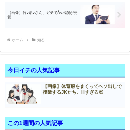
【画像】竹○彩○さん、ガチでÅ○出演が発
覚
ホーム
知る
今日イチの人気記事
【画像】体育服をまくってヘソ出しで
授業するJKたち、Нすぎる😍
この1週間の人気記事