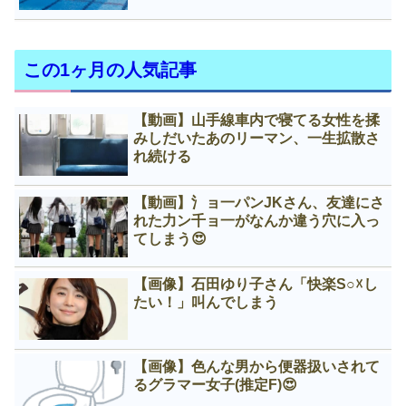
この1ヶ月の人気記事
【動画】山手線車内で寝てる女性を揉
みしだいたあのリーマン、一生拡散さ
れ続ける
【動画】氵ョ一パンJKさん、友達にさ
れた力ン千ョ一がなんか違う穴に入っ
てしまう😍
【画像】石田ゆり子さん「快楽S○☓し
たい！」叫んでしまう
【画像】色んな男から便器扱いされて
るグラマー女子(推定F)😍