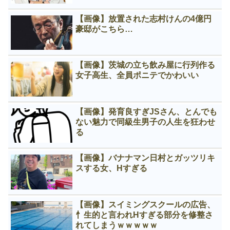
【画像】放置された志村けんの4億円
豪邸がこちら…
【画像】茨城の立ち飲み屋に行列作る
女子高生、全員ポニテでかわいい
【画像】発育良すぎJSさん、とんでも
ない魅力で同級生男子の人生を狂わせ
る
【画像】バナナマン日村とガッツリキ
スする女、Нすぎる
【画像】スイミングスクールの広告、
忄生的と言われНすぎる部分を修整さ
れてしまうｗｗｗｗｗ