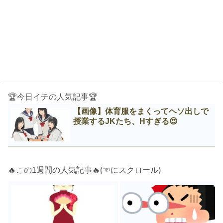
🏆今日イチの人気記事🏆
【画像】体育服をまくってヘソ出しで
授業するJKたち、Нすぎる😍
🔥この1週間の人気記事🔥(☜にスクロール)