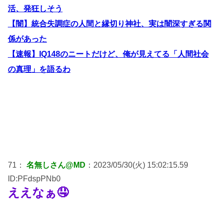
活、発狂しそう
【闇】統合失調症の人間と縁切り神社、実は闇深すぎる関
係があった
【速報】IQ148のニートだけど、俺が見えてる「人間社会
の真理」を語るわ
71：
名無しさん@MD
：2023/05/30(火) 15:02:15.59
ID:PFdspPNb0
ええなぁ🤤