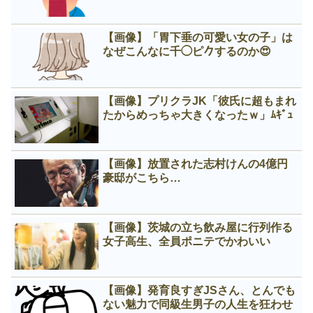
【画像】「胃下垂の可愛い女の子」は
なぜこんなに千◯ピ𠂊するのか😍
【画像】プリクラJK「彼氏に超もまれ
たからめっちゃ大きくなったｗ」ﾑｷﾞｭ
【画像】放置された志村けんの4億円
豪邸がこちら…
【画像】茨城の立ち飲み屋に行列作る
女子高生、全員ポニテでかわいい
【画像】発育良すぎJSさん、とんでも
ない魅力で同級生男子の人生を狂わせ