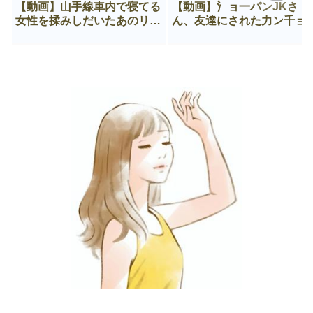
【動画】山手線車内で寝てる
【動画】氵ョ一パンJKさ
女性を揉みしだいたあのリー
ん、友達にされた力ン千ョ
マン、一生拡散され続ける
がなんか違う穴に入ってし
う😍