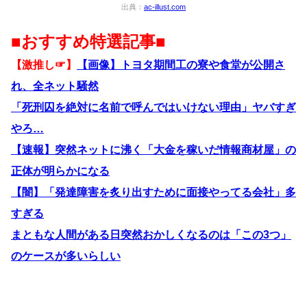
出典：
ac-illust.com
■おすすめ特選記事■
【激推し☞】
【画像】トヨタ期間工の寮や食堂が公開さ
れ、全ネット騒然
「死刑囚を絶対に名前で呼んではいけない理由」ヤバすぎ
やろ…
【速報】突然ネットに沸く「大金を稼いだ情報商材屋」の
正体が明らかになる
【闇】「発達障害を炙り出すために面接やってる会社」多
すぎる
まともな人間がある日突然おかしくなるのは「この3つ」
のケースが多いらしい