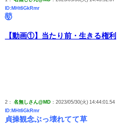
ID:MHt6GkRmr
🤯
【動画①】当たり前・生きる権利
2：
名無しさん@MD
：2023/05/30(火) 14:44:01.54
ID:MHt6GkRmr
貞操観念ぶっ壊れてて草