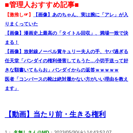
■管理人おすすめ記事■
【激推し☞】
【画像】あのちゃん、実は腕に「アレ」が入
りまくっていた
【画像】漫画史上最高の「タイトル回収」、満場一致で決
まる！
【画像】放射線ノーベル賞キュリー夫人の手、ヤバ過ぎる
任天堂「バンダイの権利侵害してもうた…小切手送って好
きな額書いてもらお」バンダイからの返答ｗｗｗｗｗ
医者「コンバースの靴は絶対履かない方がいい理由を教え
ます」
【動画】当たり前・生きる権利
1：
名無しさん@MD
：2023/05/30(火) 14:43:52.07