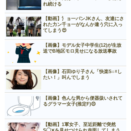
れ続ける
【動画】氵ョ一パンJKさん、友達にさ
れた力ン千ョ一がなんか違う穴に入っ
てしまう😍
【画像】モデル女子中学生(12)が生放
送でB地区モロ見せになる放送事故
【画像】石田ゆり子さん「快楽S○☓し
たい！」叫んでしまう
【画像】色んな男から便器扱いされて
るグラマー女子(推定F)😍
【動画】1軍女子、至近距離で突然
S◯✕を見せつけられ赤面してしまう