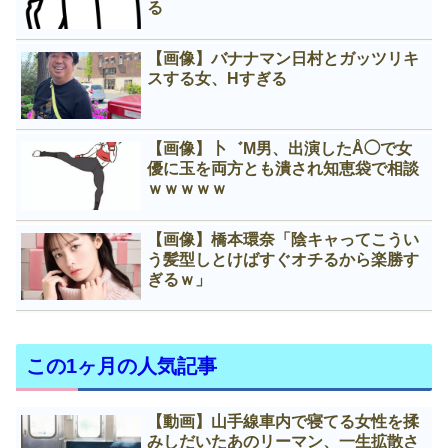
る
【画像】バナナマン日村とガッツリキ
スする女、Нすぎる
【画像】卜゛M男、出演したÅ◯で女
優に玉を両方とも潰され知恵袋で相談
ｗｗｗｗｗ
【画像】橋本環奈「陰キャってこうい
う髪型しとけばすぐオチるから楽勝す
ぎるｗ」
この1ヶ月の人気記事
【動画】山手線車内で寝てる女性を揉
みしだいたあのリーマン、一生拡散さ