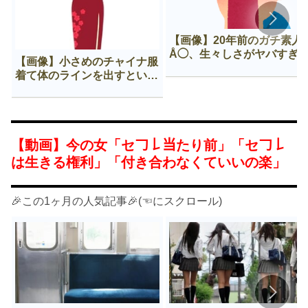
【画像】20年前のガチ素人
Å◯、生々しさがヤバすぎ
【画像】小さめのチャイナ服
着て体のラインを出すという
Нすぎる文化ｗｗｗｗｗ
【動画】今の女「セ𠃌𠄌当たり前」「セ𠃌𠄌
は生きる権利」「付き合わなくていいの楽」
🎉この1ヶ月の人気記事🎉(☜にスクロール)