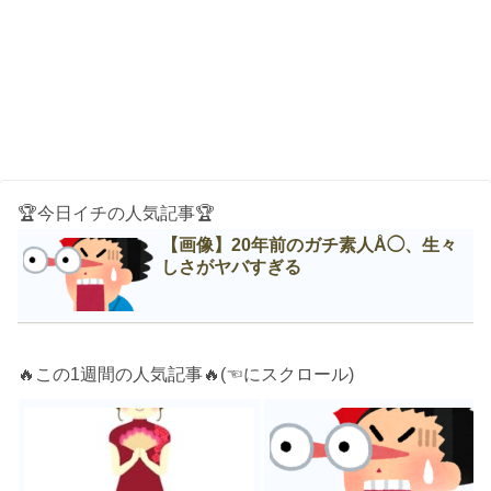
🏆今日イチの人気記事🏆
【画像】20年前のガチ素人Å◯、生々
しさがヤバすぎる
🔥この1週間の人気記事🔥(☜にスクロール)