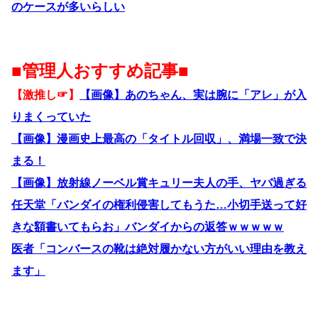
のケースが多いらしい
■管理人おすすめ記事■
【激推し☞】
【画像】あのちゃん、実は腕に「アレ」が入
りまくっていた
【画像】漫画史上最高の「タイトル回収」、満場一致で決
まる！
【画像】放射線ノーベル賞キュリー夫人の手、ヤバ過ぎる
任天堂「バンダイの権利侵害してもうた…小切手送って好
きな額書いてもらお」バンダイからの返答ｗｗｗｗｗ
医者「コンバースの靴は絶対履かない方がいい理由を教え
ます」