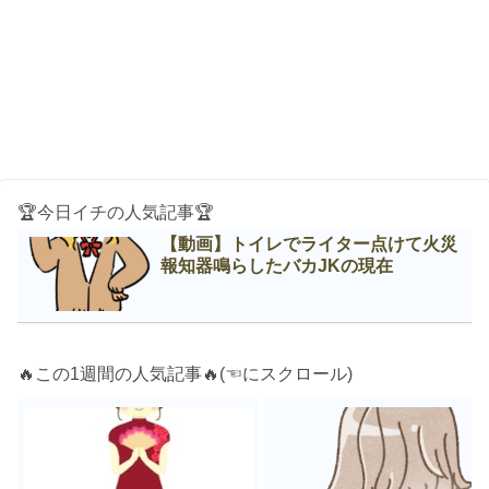
🏆今日イチの人気記事🏆
【動画】トイレでライター点けて火災
報知器鳴らしたバカJKの現在
🔥この1週間の人気記事🔥(☜にスクロール)