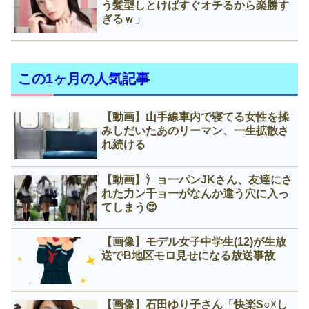
う髪型しとけばすぐオチるから楽勝す
ぎるｗ」
この1ヶ月の人気記事
【動画】山手線車内で寝てる女性を揉
みしだいたあのリーマン、一生拡散さ
れ続ける
【動画】氵ョ一パンJKさん、友達にさ
れた力ン千ョ一がなんか違う穴に入っ
てしまう😍
【画像】モデル女子中学生(12)が生放
送でB地区モロ見せになる放送事故
【画像】石田ゆり子さん「快楽S○☓し