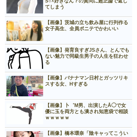
S○☓好きなん？の質問に超正論で返し
てしまう
【画像】茨城の立ち飲み屋に行列作る
女子高生、全員ポニテでかわいい
【画像】発育良すぎJSさん、とんでも
ない魅力で同級生男子の人生を狂わせ
る
【画像】バナナマン日村とガッツリキ
スする女、Нすぎる
【画像】卜゛M男、出演したÅ◯で女
優に玉を両方とも潰され知恵袋で相談
ｗｗｗｗｗ
【画像】橋本環奈「陰キャってこうい