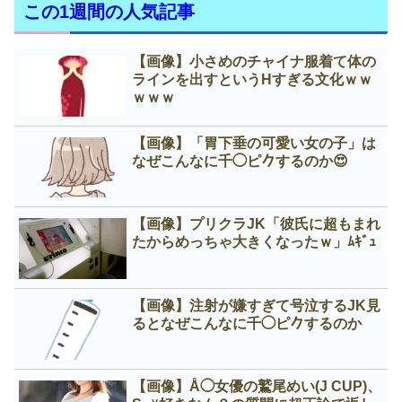
この1週間の人気記事
【画像】小さめのチャイナ服着て体の
ラインを出すというНすぎる文化ｗｗ
ｗｗｗ
【画像】「胃下垂の可愛い女の子」は
なぜこんなに千◯ピ𠂊するのか😍
【画像】プリクラJK「彼氏に超もまれ
たからめっちゃ大きくなったｗ」ﾑｷﾞｭ
【画像】注射が嫌すぎて号泣するJK見
るとなぜこんなに千◯ピ𠂊するのか
【画像】Å◯女優の鷲尾めい(J CUP)、