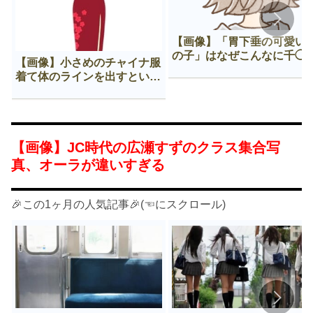
【画像】「胃下垂の可愛い
の子」はなぜこんなに千◯
【画像】小さめのチャイナ服
𠂊するのか😍
着て体のラインを出すという
Нすぎる文化ｗｗｗｗｗ
【画像】JC時代の広瀬すずのクラス集合写
真、オーラが違いすぎる
🎉この1ヶ月の人気記事🎉(☜にスクロール)