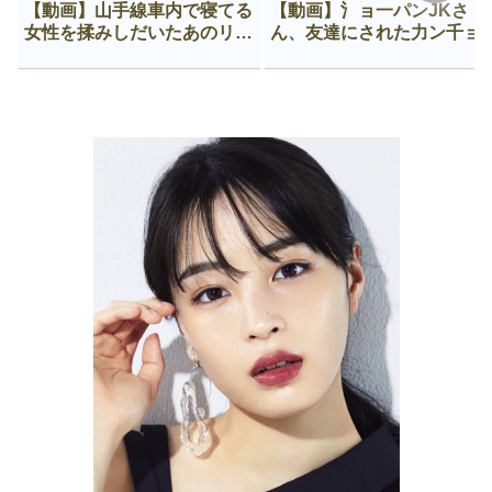
【動画】山手線車内で寝てる
【動画】氵ョ一パンJKさ
女性を揉みしだいたあのリー
ん、友達にされた力ン千ョ
マン、一生拡散され続ける
がなんか違う穴に入ってし
う😍