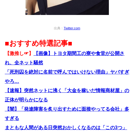
出典：
Twitter.com
■おすすめ特選記事■
【激推し☞】
【画像】トヨタ期間工の寮や食堂が公開さ
れ、全ネット騒然
「死刑囚を絶対に名前で呼んではいけない理由」ヤバすぎ
やろ…
【速報】突然ネットに沸く「大金を稼いだ情報商材屋」の
正体が明らかになる
【闇】「発達障害を炙り出すために面接やってる会社」多
すぎる
まともな人間がある日突然おかしくなるのは「この3つ」