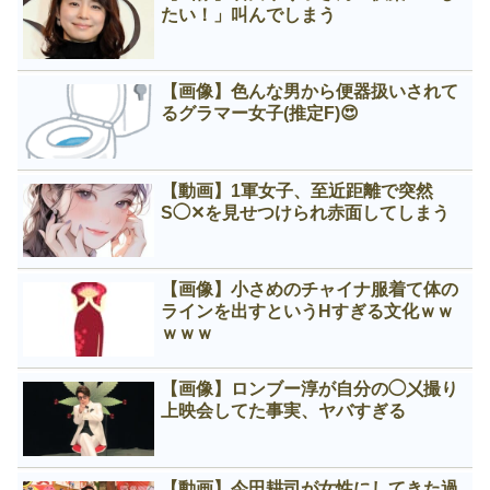
たい！」叫んでしまう
【画像】色んな男から便器扱いされて
るグラマー女子(推定F)😍
【動画】1軍女子、至近距離で突然
S◯✕を見せつけられ赤面してしまう
【画像】小さめのチャイナ服着て体の
ラインを出すというНすぎる文化ｗｗ
ｗｗｗ
【画像】ロンブー淳が自分の◯㐅撮り
上映会してた事実、ヤバすぎる
【動画】今田耕司が女性にしてきた過