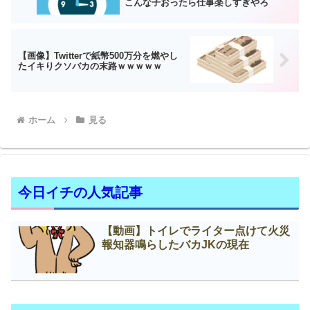
こんな子おったら仕事楽しすぎやろ
【画像】Twitterで紙幣500万分を燃やし
たイキりクソバカの末路ｗｗｗｗｗ
ホーム
見る
今日イチの人気記事
【動画】トイレでライター点けて火災
報知器鳴らしたバカJKの現在