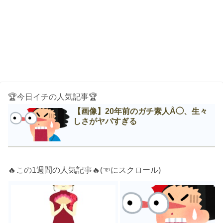
🏆今日イチの人気記事🏆
【画像】20年前のガチ素人Å◯、生々
しさがヤバすぎる
🔥この1週間の人気記事🔥(☜にスクロール)