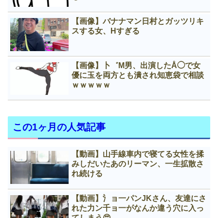
【画像】バナナマン日村とガッツリキ
スする女、Нすぎる
【画像】卜゛M男、出演したÅ◯で女
優に玉を両方とも潰され知恵袋で相談
ｗｗｗｗｗ
この1ヶ月の人気記事
【動画】山手線車内で寝てる女性を揉
みしだいたあのリーマン、一生拡散さ
れ続ける
【動画】氵ョ一パンJKさん、友達にさ
れた力ン千ョ一がなんか違う穴に入っ
てしまう😍