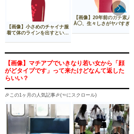
【画像】20年前のガチ素人
Å◯、生々しさがヤバすぎ
【画像】小さめのチャイナ服
着て体のラインを出すという
Нすぎる文化ｗｗｗｗｗ
【画像】マチアプでいきなり若い女から「顔
がどタイプです」って来たけどなんて返した
らいい？
🎉この1ヶ月の人気記事🎉(☜にスクロール)