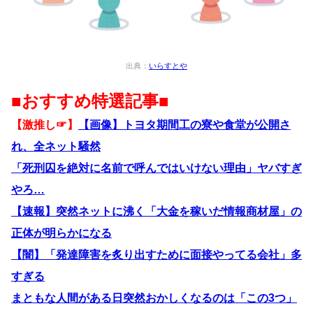
出典：
いらすとや
■おすすめ特選記事■
【激推し☞】
【画像】トヨタ期間工の寮や食堂が公開さ
れ、全ネット騒然
「死刑囚を絶対に名前で呼んではいけない理由」ヤバすぎ
やろ…
【速報】突然ネットに沸く「大金を稼いだ情報商材屋」の
正体が明らかになる
【闇】「発達障害を炙り出すために面接やってる会社」多
すぎる
まともな人間がある日突然おかしくなるのは「この3つ」