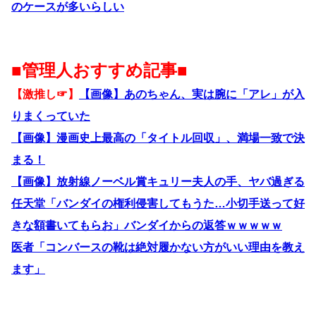
のケースが多いらしい
■管理人おすすめ記事■
【激推し☞】
【画像】あのちゃん、実は腕に「アレ」が入
りまくっていた
【画像】漫画史上最高の「タイトル回収」、満場一致で決
まる！
【画像】放射線ノーベル賞キュリー夫人の手、ヤバ過ぎる
任天堂「バンダイの権利侵害してもうた…小切手送って好
きな額書いてもらお」バンダイからの返答ｗｗｗｗｗ
医者「コンバースの靴は絶対履かない方がいい理由を教え
ます」