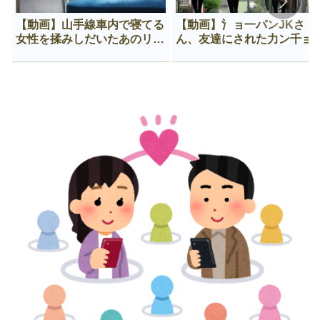
【動画】山手線車内で寝てる
【動画】氵ョ一パンJKさ
女性を揉みしだいたあのリー
ん、友達にされた力ン千ョ
マン、一生拡散され続ける
がなんか違う穴に入ってし
う😍