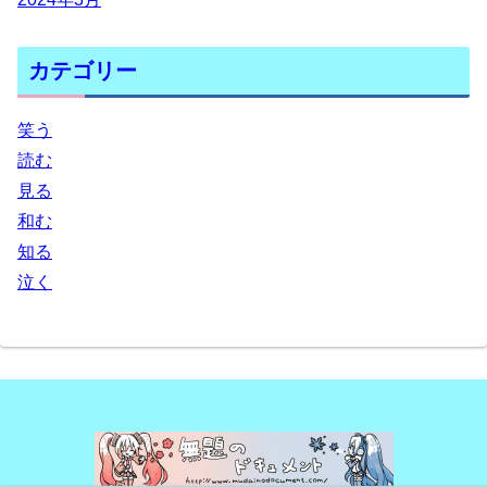
カテゴリー
笑う
読む
見る
和む
知る
泣く