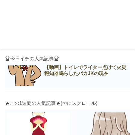
🏆今日イチの人気記事🏆
【動画】トイレでライター点けて火災
報知器鳴らしたバカJKの現在
🔥この1週間の人気記事🔥(☜にスクロール)