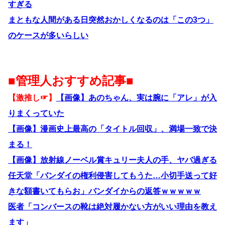
すぎる
まともな人間がある日突然おかしくなるのは「この3つ」
のケースが多いらしい
■管理人おすすめ記事■
【激推し☞】
【画像】あのちゃん、実は腕に「アレ」が入
りまくっていた
【画像】漫画史上最高の「タイトル回収」、満場一致で決
まる！
【画像】放射線ノーベル賞キュリー夫人の手、ヤバ過ぎる
任天堂「バンダイの権利侵害してもうた…小切手送って好
きな額書いてもらお」バンダイからの返答ｗｗｗｗｗ
医者「コンバースの靴は絶対履かない方がいい理由を教え
ます」