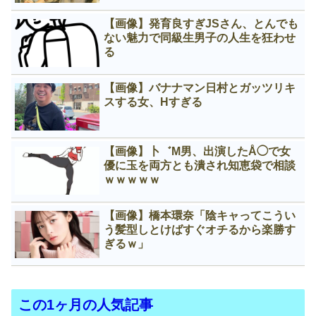
【画像】発育良すぎJSさん、とんでも
ない魅力で同級生男子の人生を狂わせ
る
【画像】バナナマン日村とガッツリキ
スする女、Нすぎる
【画像】卜゛M男、出演したÅ◯で女
優に玉を両方とも潰され知恵袋で相談
ｗｗｗｗｗ
【画像】橋本環奈「陰キャってこうい
う髪型しとけばすぐオチるから楽勝す
ぎるｗ」
この1ヶ月の人気記事