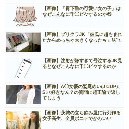
【画像】「胃下垂の可愛い女の子」は
なぜこんなに千◯ピ𠂊するのか😍
【画像】プリクラJK「彼氏に超もまれ
たからめっちゃ大きくなったｗ」ﾑｷﾞｭ
【画像】注射が嫌すぎて号泣するJK見
るとなぜこんなに千◯ピ𠂊するのか
【画像】Å◯女優の鷲尾めい(J CUP)、
S○☓好きなん？の質問に超正論で返し
てしまう
【画像】茨城の立ち飲み屋に行列作る
女子高生、全員ポニテでかわいい