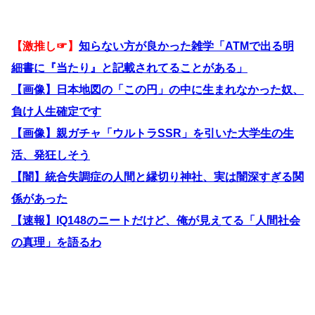
【激推し☞】
知らない方が良かった雑学「ATMで出る明
細書に『当たり』と記載されてることがある」
【画像】日本地図の「この円」の中に生まれなかった奴、
負け人生確定です
【画像】親ガチャ「ウルトラSSR」を引いた大学生の生
活、発狂しそう
【闇】統合失調症の人間と縁切り神社、実は闇深すぎる関
係があった
【速報】IQ148のニートだけど、俺が見えてる「人間社会
の真理」を語るわ