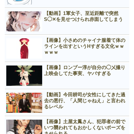
【動画】1軍女子、至近距離で突然
S◯✕を見せつけられ赤面してしまう
【画像】小さめのチャイナ服着て体の
ラインを出すというНすぎる文化ｗｗ
ｗｗｗ
【画像】ロンブー淳が自分の◯㐅撮り
上映会してた事実、ヤバすぎる
【動画】今田耕司が女性にしてきた過
去の悪行、「人間じゃねえ」と言われ
るレベル
【画像】土屋太鳳さん、犯罪者の前で
いつ襲われてもおかしくないポーズを
させられる