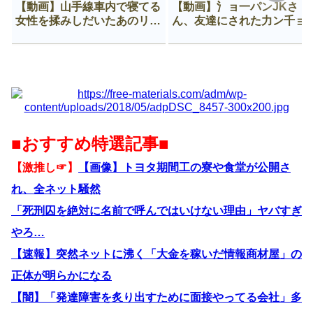
【動画】山手線車内で寝てる
【動画】氵ョ一パンJKさ
女性を揉みしだいたあのリー
ん、友達にされた力ン千ョ
マン、一生拡散され続ける
がなんか違う穴に入ってし
う😍
■おすすめ特選記事■
【激推し☞】
【画像】トヨタ期間工の寮や食堂が公開さ
れ、全ネット騒然
「死刑囚を絶対に名前で呼んではいけない理由」ヤバすぎ
やろ…
【速報】突然ネットに沸く「大金を稼いだ情報商材屋」の
正体が明らかになる
【闇】「発達障害を炙り出すために面接やってる会社」多