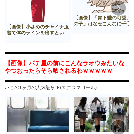
【画像】「胃下垂の可愛い
の子」はなぜこんなに千◯
【画像】小さめのチャイナ服
𠂊するのか😍
着て体のラインを出すという
Нすぎる文化ｗｗｗｗｗ
【画像】パチ屋の前にこんなラオウみたいな
やつおったらそら晒されるわｗｗｗｗｗ
🎉この1ヶ月の人気記事🎉(☜にスクロール)