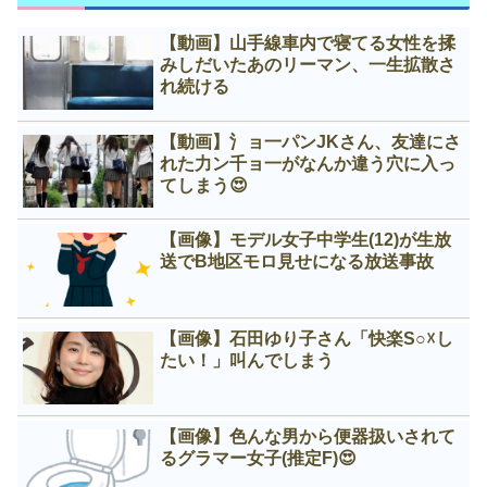
【動画】山手線車内で寝てる女性を揉
みしだいたあのリーマン、一生拡散さ
れ続ける
【動画】氵ョ一パンJKさん、友達にさ
れた力ン千ョ一がなんか違う穴に入っ
てしまう😍
【画像】モデル女子中学生(12)が生放
送でB地区モロ見せになる放送事故
【画像】石田ゆり子さん「快楽S○☓し
たい！」叫んでしまう
【画像】色んな男から便器扱いされて
るグラマー女子(推定F)😍