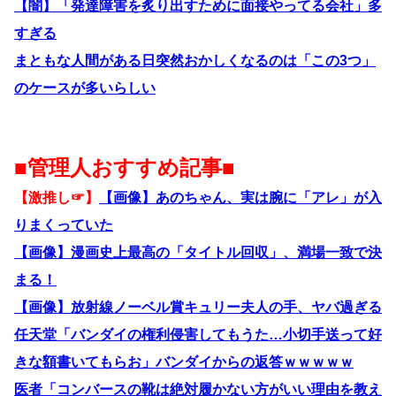
【闇】「発達障害を炙り出すために面接やってる会社」多
すぎる
まともな人間がある日突然おかしくなるのは「この3つ」
のケースが多いらしい
■管理人おすすめ記事■
【激推し☞】
【画像】あのちゃん、実は腕に「アレ」が入
りまくっていた
【画像】漫画史上最高の「タイトル回収」、満場一致で決
まる！
【画像】放射線ノーベル賞キュリー夫人の手、ヤバ過ぎる
任天堂「バンダイの権利侵害してもうた…小切手送って好
きな額書いてもらお」バンダイからの返答ｗｗｗｗｗ
医者「コンバースの靴は絶対履かない方がいい理由を教え