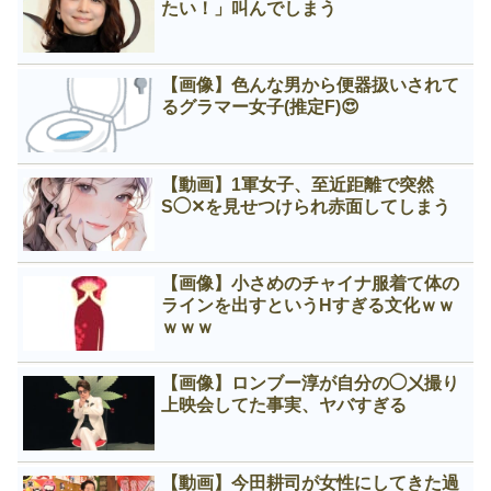
たい！」叫んでしまう
【画像】色んな男から便器扱いされて
るグラマー女子(推定F)😍
【動画】1軍女子、至近距離で突然
S◯✕を見せつけられ赤面してしまう
【画像】小さめのチャイナ服着て体の
ラインを出すというНすぎる文化ｗｗ
ｗｗｗ
【画像】ロンブー淳が自分の◯㐅撮り
上映会してた事実、ヤバすぎる
【動画】今田耕司が女性にしてきた過