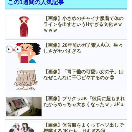
この1週間の人気記事
【画像】小さめのチャイナ服着て体の
ラインを出すというНすぎる文化ｗｗ
ｗｗｗ
【画像】20年前のガチ素人Å◯、生々
しさがヤバすぎる
【画像】「胃下垂の可愛い女の子」は
なぜこんなに千◯ピ𠂊するのか😍
【画像】プリクラJK「彼氏に超もまれ
たからめっちゃ大きくなったｗ」ﾑｷﾞｭ
【画像】体育服をまくってヘソ出しで
授業するJKたち、Нすぎる😍