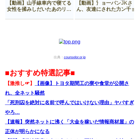
【動画】山手線車内で寝てる
【動画】氵ョ一パンJKさ
女性を揉みしだいたあのリー
ん、友達にされた力ン千ョ
マン、一生拡散され続ける
がなんか違う穴に入ってし
う😍
出典：
counselor.or.jp
■おすすめ特選記事■
【激推し☞】
【画像】トヨタ期間工の寮や食堂が公開さ
れ、全ネット騒然
「死刑囚を絶対に名前で呼んではいけない理由」ヤバすぎ
やろ…
【速報】突然ネットに沸く「大金を稼いだ情報商材屋」の
正体が明らかになる