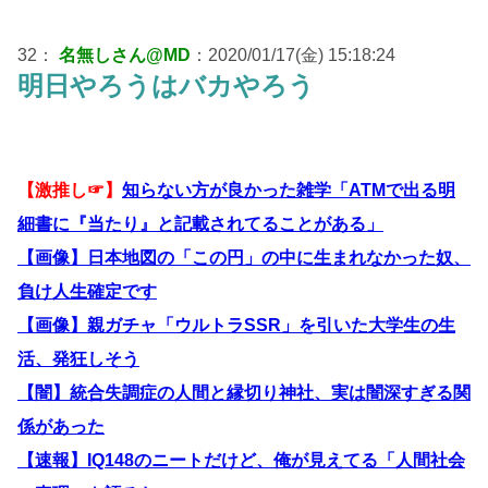
32：
名無しさん@MD
：2020/01/17(金) 15:18:24
明日やろうはバカやろう
【激推し☞】
知らない方が良かった雑学「ATMで出る明
細書に『当たり』と記載されてることがある」
【画像】日本地図の「この円」の中に生まれなかった奴、
負け人生確定です
【画像】親ガチャ「ウルトラSSR」を引いた大学生の生
活、発狂しそう
【闇】統合失調症の人間と縁切り神社、実は闇深すぎる関
係があった
【速報】IQ148のニートだけど、俺が見えてる「人間社会