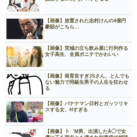
【画像】放置された志村けんの4億円
豪邸がこちら…
【画像】茨城の立ち飲み屋に行列作る
女子高生、全員ポニテでかわいい
【画像】発育良すぎJSさん、とんでも
ない魅力で同級生男子の人生を狂わせ
る
【画像】バナナマン日村とガッツリキ
スする女、Нすぎる
【画像】卜゛M男、出演したÅ◯で女