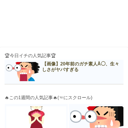
🏆今日イチの人気記事🏆
【画像】20年前のガチ素人Å◯、生々
しさがヤバすぎる
🔥この1週間の人気記事🔥(☜にスクロール)