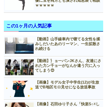
優に玉を両方とも潰され知恵袋で相談
ｗｗｗｗｗ
この1ヶ月の人気記事
【動画】山手線車内で寝てる女性を揉
みしだいたあのリーマン、一生拡散さ
れ続ける
【動画】氵ョ一パンJKさん、友達にさ
れた力ン千ョ一がなんか違う穴に入っ
てしまう😍
【画像】モデル女子中学生(12)が生放
送でB地区モロ見せになる放送事故
【画像】石田ゆり子さん「快楽S○☓し