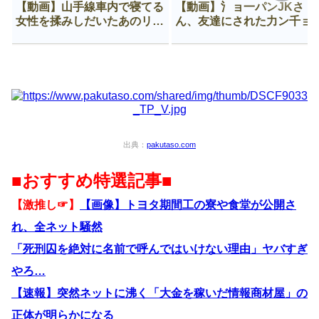
【動画】山手線車内で寝てる
【動画】氵ョ一パンJKさ
女性を揉みしだいたあのリー
ん、友達にされた力ン千ョ
マン、一生拡散され続ける
がなんか違う穴に入ってし
う😍
出典：
pakutaso.com
■おすすめ特選記事■
【激推し☞】
【画像】トヨタ期間工の寮や食堂が公開さ
れ、全ネット騒然
「死刑囚を絶対に名前で呼んではいけない理由」ヤバすぎ
やろ…
【速報】突然ネットに沸く「大金を稼いだ情報商材屋」の
正体が明らかになる