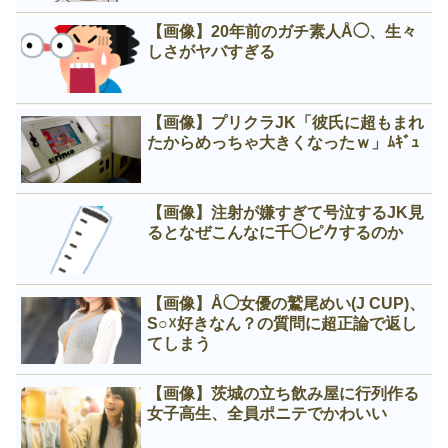
【画像】20年前のガチ素人Å◯、生々
しさがヤバすぎる
【画像】プリクラJK「彼氏に超もまれ
たからめっちゃ大きくなったｗ」ﾑｷﾞｭ
【画像】注射が嫌すぎて号泣するJK見
るとなぜこんなに千◯ピ𠂊するのか
【画像】Å◯女優の鷲尾めい(J CUP)、
S○☓好きなん？の質問に超正論で返し
てしまう
【画像】茨城の立ち飲み屋に行列作る
女子高生、全員ポニテでかわいい