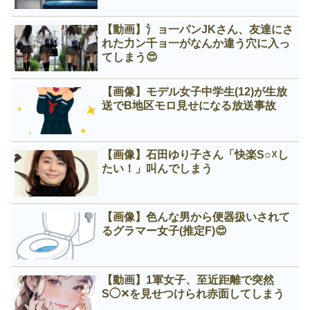
【動画】氵ョ一パンJKさん、友達にさ
れた力ン千ョ一がなんか違う穴に入っ
てしまう😍
【画像】モデル女子中学生(12)が生放
送でB地区モロ見せになる放送事故
【画像】石田ゆり子さん「快楽S○☓し
たい！」叫んでしまう
【画像】色んな男から便器扱いされて
るグラマー女子(推定F)😍
【動画】1軍女子、至近距離で突然
S◯✕を見せつけられ赤面してしまう