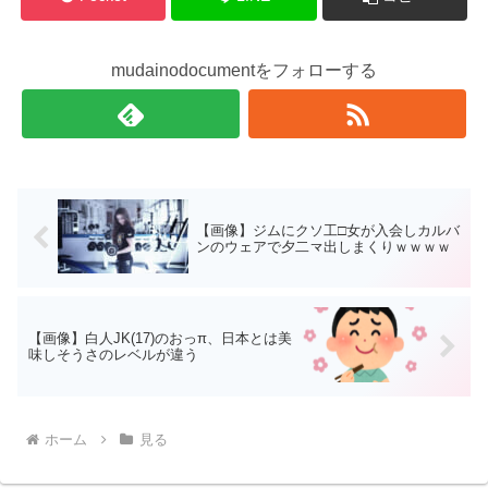
mudainodocumentをフォローする
【画像】ジムにクソ工□女が入会しカルバ
ンのウェアで夕二龴出しまくりｗｗｗｗ
【画像】白人JK(17)のおっπ、日本とは美
味しそうさのレベルが違う
ホーム
見る