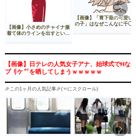
【画像】「胃下垂の可愛い
の子」はなぜこんなに千◯
【画像】小さめのチャイナ服
𠂊するのか😍
着て体のラインを出すという
Нすぎる文化ｗｗｗｗｗ
【画像】日テレの人気女子アナ、始球式でHな
プ刂ケ⺍を晒してしまうｗｗｗｗｗ
🎉この1ヶ月の人気記事🎉(☜にスクロール)