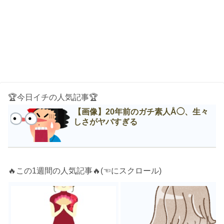
🏆今日イチの人気記事🏆
【画像】20年前のガチ素人Å◯、生々
しさがヤバすぎる
🔥この1週間の人気記事🔥(☜にスクロール)