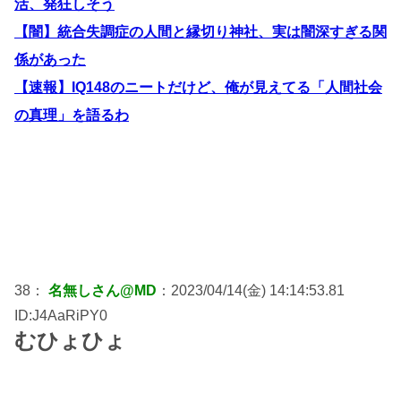
活、発狂しそう
【闇】統合失調症の人間と縁切り神社、実は闇深すぎる関
係があった
【速報】IQ148のニートだけど、俺が見えてる「人間社会
の真理」を語るわ
38：
名無しさん@MD
：2023/04/14(金) 14:14:53.81
ID:J4AaRiPY0
むひょひょ