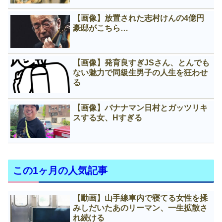
【画像】放置された志村けんの4億円
豪邸がこちら…
【画像】発育良すぎJSさん、とんでも
ない魅力で同級生男子の人生を狂わせ
る
【画像】バナナマン日村とガッツリキ
スする女、Нすぎる
この1ヶ月の人気記事
【動画】山手線車内で寝てる女性を揉
みしだいたあのリーマン、一生拡散さ
れ続ける