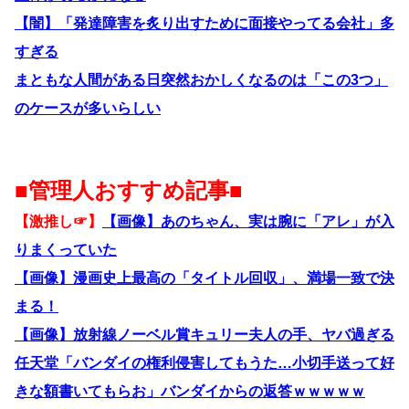
【闇】「発達障害を炙り出すために面接やってる会社」多
すぎる
まともな人間がある日突然おかしくなるのは「この3つ」
のケースが多いらしい
■管理人おすすめ記事■
【激推し☞】
【画像】あのちゃん、実は腕に「アレ」が入
りまくっていた
【画像】漫画史上最高の「タイトル回収」、満場一致で決
まる！
【画像】放射線ノーベル賞キュリー夫人の手、ヤバ過ぎる
任天堂「バンダイの権利侵害してもうた…小切手送って好
きな額書いてもらお」バンダイからの返答ｗｗｗｗｗ