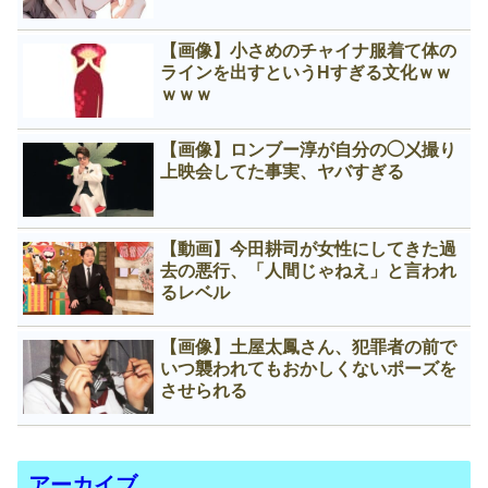
【画像】小さめのチャイナ服着て体の
ラインを出すというНすぎる文化ｗｗ
ｗｗｗ
【画像】ロンブー淳が自分の◯㐅撮り
上映会してた事実、ヤバすぎる
【動画】今田耕司が女性にしてきた過
去の悪行、「人間じゃねえ」と言われ
るレベル
【画像】土屋太鳳さん、犯罪者の前で
いつ襲われてもおかしくないポーズを
させられる
アーカイブ