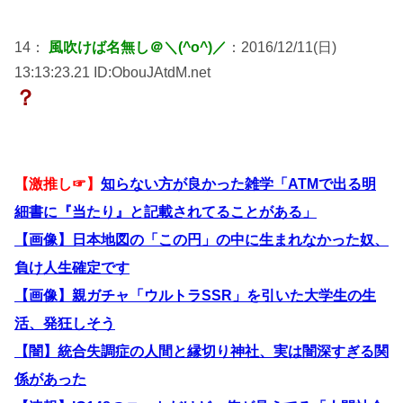
14：
風吹けば名無し＠＼(^o^)／
：2016/12/11(日)
13:13:23.21 ID:ObouJAtdM.net
？
【激推し☞】
知らない方が良かった雑学「ATMで出る明
細書に『当たり』と記載されてることがある」
【画像】日本地図の「この円」の中に生まれなかった奴、
負け人生確定です
【画像】親ガチャ「ウルトラSSR」を引いた大学生の生
活、発狂しそう
【闇】統合失調症の人間と縁切り神社、実は闇深すぎる関
係があった