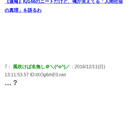
【速報】IQ148のニートだけど、俺が見えてる「人間社会
の真理」を語るわ
7：
風吹けば名無し＠＼(^o^)／
：2016/12/11(日)
13:11:53.57 ID:tXOg6/nE0.net
…？