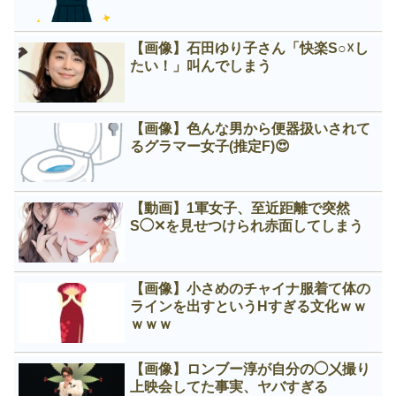
【画像】石田ゆり子さん「快楽S○☓し
たい！」叫んでしまう
【画像】色んな男から便器扱いされて
るグラマー女子(推定F)😍
【動画】1軍女子、至近距離で突然
S◯✕を見せつけられ赤面してしまう
【画像】小さめのチャイナ服着て体の
ラインを出すというНすぎる文化ｗｗ
ｗｗｗ
【画像】ロンブー淳が自分の◯㐅撮り
上映会してた事実、ヤバすぎる