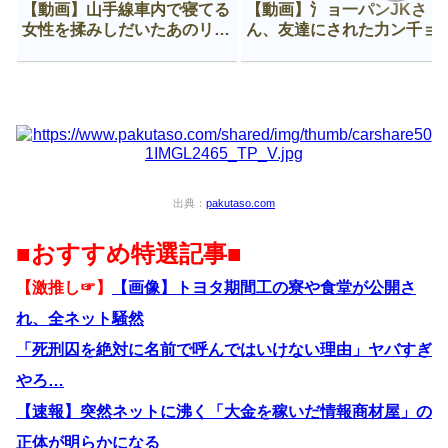
【動画】山手線車内で寝てる
【動画】氵ョ一パンJKさ
女性を揉みしだいたあのリー
ん、友達にされた力ン千ョ
マン、一生拡散され続ける
がなんか違う穴に入ってし
う😍
出典：
pakutaso.com
■おすすめ特選記事■
【激推し☞】
【画像】トヨタ期間工の寮や食堂が公開さ
れ、全ネット騒然
「死刑囚を絶対に名前で呼んではいけない理由」ヤバすぎ
やろ…
【速報】突然ネットに沸く「大金を稼いだ情報商材屋」の
正体が明らかになる