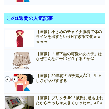
この1週間の人気記事
【画像】小さめのチャイナ服着て体の
ラインを出すというНすぎる文化ｗｗ
ｗｗｗ
【画像】「胃下垂の可愛い女の子」は
なぜこんなに千◯ピ𠂊するのか😍
【画像】20年前のガチ素人Å◯、生々
しさがヤバすぎる
【画像】プリクラJK「彼氏に超もまれ
たからめっちゃ大きくなったｗ」ﾑｷﾞｭ