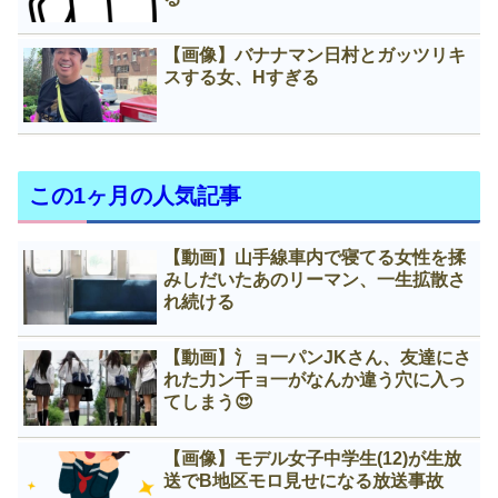
【画像】バナナマン日村とガッツリキ
スする女、Нすぎる
この1ヶ月の人気記事
【動画】山手線車内で寝てる女性を揉
みしだいたあのリーマン、一生拡散さ
れ続ける
【動画】氵ョ一パンJKさん、友達にさ
れた力ン千ョ一がなんか違う穴に入っ
てしまう😍
【画像】モデル女子中学生(12)が生放
送でB地区モロ見せになる放送事故