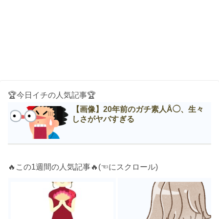
🏆今日イチの人気記事🏆
【画像】20年前のガチ素人Å◯、生々
しさがヤバすぎる
🔥この1週間の人気記事🔥(☜にスクロール)