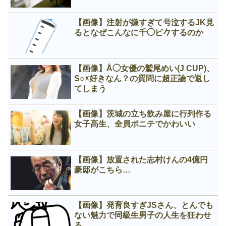
【画像】注射が嫌すぎて号泣するJK見
るとなぜこんなに千◯ピ𠂊するのか
【画像】Å◯女優の鷲尾めい(J CUP)、
S○☓好きなん？の質問に超正論で返し
てしまう
【画像】茨城の立ち飲み屋に行列作る
女子高生、全員ポニテでかわいい
【画像】放置された志村けんの4億円
豪邸がこちら…
【画像】発育良すぎJSさん、とんでも
ない魅力で同級生男子の人生を狂わせ
る