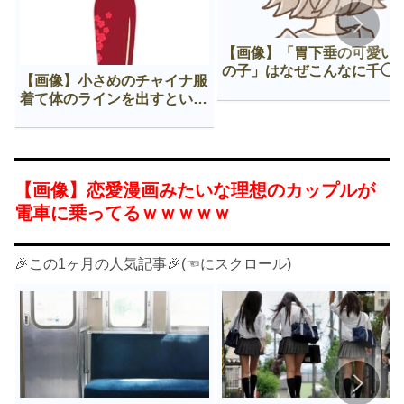
【画像】「胃下垂の可愛い
の子」はなぜこんなに千◯
【画像】小さめのチャイナ服
𠂊するのか😍
着て体のラインを出すという
Нすぎる文化ｗｗｗｗｗ
【画像】恋愛漫画みたいな理想のカップルが
電車に乗ってるｗｗｗｗｗ
🎉この1ヶ月の人気記事🎉(☜にスクロール)