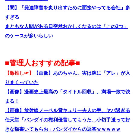
【闇】「発達障害を炙り出すために面接やってる会社」多
すぎる
まともな人間がある日突然おかしくなるのは「この3つ」
のケースが多いらしい
■管理人おすすめ記事■
【激推し☞】
【画像】あのちゃん、実は腕に「アレ」が入
りまくっていた
【画像】漫画史上最高の「タイトル回収」、満場一致で決
まる！
【画像】放射線ノーベル賞キュリー夫人の手、ヤバ過ぎる
任天堂「バンダイの権利侵害してもうた…小切手送って好
きな額書いてもらお」バンダイからの返答ｗｗｗｗｗ