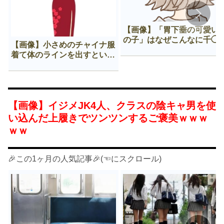
【画像】「胃下垂の可愛い
の子」はなぜこんなに千◯
【画像】小さめのチャイナ服
𠂊するのか😍
着て体のラインを出すという
Нすぎる文化ｗｗｗｗｗ
【画像】イジメJK4人、クラスの陰キャ男を使
い込んだ上履きでツンツンするご褒美ｗｗｗ
ｗｗ
🎉この1ヶ月の人気記事🎉(☜にスクロール)