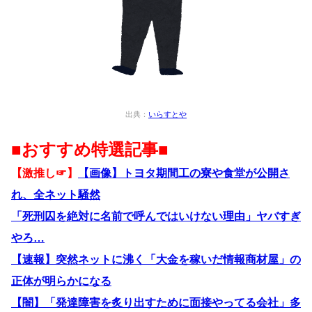
出典：
いらすとや
■おすすめ特選記事■
【激推し☞】
【画像】トヨタ期間工の寮や食堂が公開さ
れ、全ネット騒然
「死刑囚を絶対に名前で呼んではいけない理由」ヤバすぎ
やろ…
【速報】突然ネットに沸く「大金を稼いだ情報商材屋」の
正体が明らかになる
【闇】「発達障害を炙り出すために面接やってる会社」多