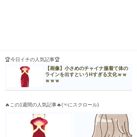
🏆今日イチの人気記事🏆
【画像】小さめのチャイナ服着て体の
ラインを出すというНすぎる文化ｗｗ
ｗｗｗ
🔥この1週間の人気記事🔥(☜にスクロール)