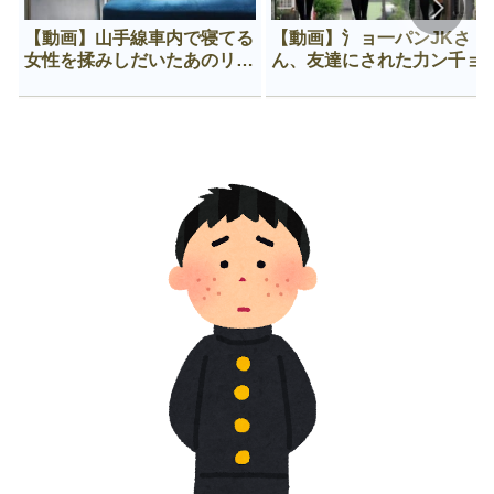
【動画】山手線車内で寝てる
【動画】氵ョ一パンJKさ
女性を揉みしだいたあのリー
ん、友達にされた力ン千ョ
マン、一生拡散され続ける
がなんか違う穴に入ってし
う😍