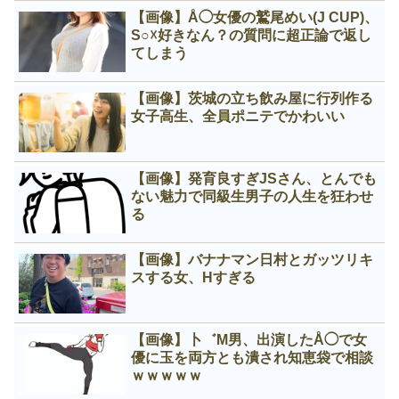
【画像】Å◯女優の鷲尾めい(J CUP)、
S○☓好きなん？の質問に超正論で返し
てしまう
【画像】茨城の立ち飲み屋に行列作る
女子高生、全員ポニテでかわいい
【画像】発育良すぎJSさん、とんでも
ない魅力で同級生男子の人生を狂わせ
る
【画像】バナナマン日村とガッツリキ
スする女、Нすぎる
【画像】卜゛M男、出演したÅ◯で女
優に玉を両方とも潰され知恵袋で相談
ｗｗｗｗｗ