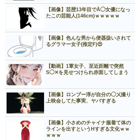
【画像】芸歴13年目でÅ◯女優になっ
たこの芸能人(146cm)ｗｗｗｗｗ
【画像】色んな男から便器扱いされて
るグラマー女子(推定F)😍
【動画】1軍女子、至近距離で突然
S◯✕を見せつけられ赤面してしまう
【画像】ロンブー淳が自分の◯㐅撮り
上映会してた事実、ヤバすぎる
【画像】小さめのチャイナ服着て体の
ラインを出すというНすぎる文化ｗｗ
ｗｗｗ