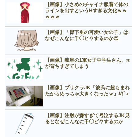
【画像】小さめのチャイナ服着て体の
ラインを出すというНすぎる文化ｗｗ
ｗｗｗ
【画像】「胃下垂の可愛い女の子」は
なぜこんなに千◯ピ𠂊するのか😍
【画像】岐阜の1軍女子中学生さん、π
が育ちすぎてしまう
【画像】プリクラJK「彼氏に超もまれ
たからめっちゃ大きくなったｗ」ﾑｷﾞｭ
【画像】注射が嫌すぎて号泣するJK見
るとなぜこんなに千◯ピ𠂊するのか