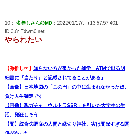
10：
名無しさん@MD
：2022/01/17(月) 13:57:57.401
ID:3uYITdwm0.net
やられたい
【激推し☞】
知らない方が良かった雑学「ATMで出る明
細書に『当たり』と記載されてることがある」
【画像】日本地図の「この円」の中に生まれなかった奴、
負け人生確定です
【画像】親ガチャ「ウルトラSSR」を引いた大学生の生
活、発狂しそう
【闇】統合失調症の人間と縁切り神社、実は闇深すぎる関
係があった