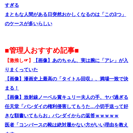
すぎる
まともな人間がある日突然おかしくなるのは「この3つ」
のケースが多いらしい
■管理人おすすめ記事■
【激推し☞】
【画像】あのちゃん、実は腕に「アレ」が入
りまくっていた
【画像】漫画史上最高の「タイトル回収」、満場一致で決
まる！
【画像】放射線ノーベル賞キュリー夫人の手、ヤバ過ぎる
任天堂「バンダイの権利侵害してもうた…小切手送って好
きな額書いてもらお」バンダイからの返答ｗｗｗｗｗ
医者「コンバースの靴は絶対履かない方がいい理由を教え