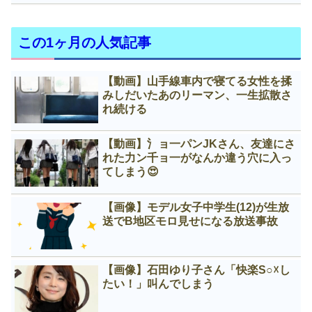
この1ヶ月の人気記事
【動画】山手線車内で寝てる女性を揉
みしだいたあのリーマン、一生拡散さ
れ続ける
【動画】氵ョ一パンJKさん、友達にさ
れた力ン千ョ一がなんか違う穴に入っ
てしまう😍
【画像】モデル女子中学生(12)が生放
送でB地区モロ見せになる放送事故
【画像】石田ゆり子さん「快楽S○☓し
たい！」叫んでしまう