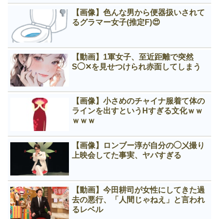
【画像】色んな男から便器扱いされて
るグラマー女子(推定F)😍
【動画】1軍女子、至近距離で突然
S◯✕を見せつけられ赤面してしまう
【画像】小さめのチャイナ服着て体の
ラインを出すというНすぎる文化ｗｗ
ｗｗｗ
【画像】ロンブー淳が自分の◯㐅撮り
上映会してた事実、ヤバすぎる
【動画】今田耕司が女性にしてきた過
去の悪行、「人間じゃねえ」と言われ
るレベル