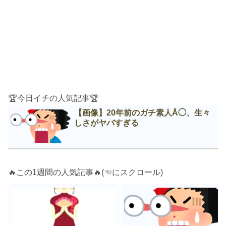
🏆今日イチの人気記事🏆
【画像】20年前のガチ素人Å◯、生々
しさがヤバすぎる
🔥この1週間の人気記事🔥(☜にスクロール)