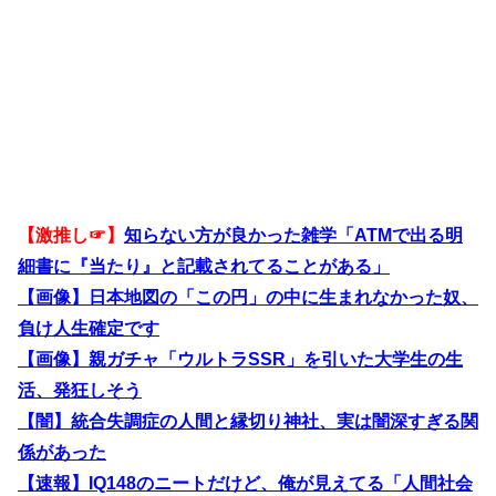
【激推し☞】
知らない方が良かった雑学「ATMで出る明
細書に『当たり』と記載されてることがある」
【画像】日本地図の「この円」の中に生まれなかった奴、
負け人生確定です
【画像】親ガチャ「ウルトラSSR」を引いた大学生の生
活、発狂しそう
【闇】統合失調症の人間と縁切り神社、実は闇深すぎる関
係があった
【速報】IQ148のニートだけど、俺が見えてる「人間社会