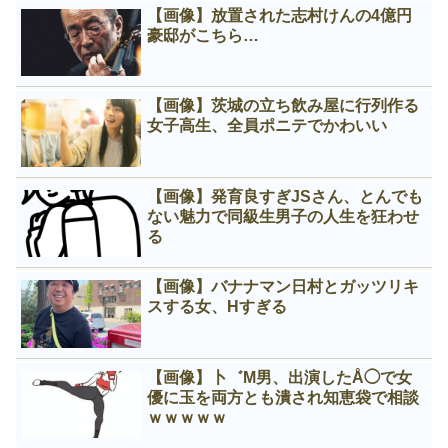
【画像】放置された志村けんの4億円
豪邸がこちら…
【画像】茨城の立ち飲み屋に行列作る
女子高生、全員ポニテでかわいい
【画像】発育良すぎJSさん、とんでも
ない魅力で同級生男子の人生を狂わせ
る
【画像】バナナマン日村とガッツリキ
スする女、Нすぎる
【画像】卜゛M男、出演したÅ◯で女
優に玉を両方とも潰され知恵袋で相談
ｗｗｗｗｗ