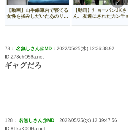
【動画】山手線車内で寝てる
【動画】氵ョ一パンJKさ
女性を揉みしだいたあのリー
ん、友達にされた力ン千ョ
マン、一生拡散され続ける
がなんか違う穴に入ってし
う😍
78：
名無しさん@MD
：2022/05/25(水) 12:36:38.92
ID:Z78ehO56a.net
ギャグだろ
128：
名無しさん@MD
：2022/05/25(水) 12:39:47.56
ID:8TkaK0ORa.net