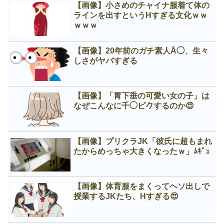
【画像】小さめのチャイナ服着て体の
ラインを出すというНすぎる文化ｗｗ
ｗｗｗ
【画像】20年前のガチ素人Å◯、生々
しさがヤバすぎる
【画像】「胃下垂の可愛い女の子」は
なぜこんなに千◯ピ𠂊するのか😍
【画像】プリクラJK「彼氏に超もまれ
たからめっちゃ大きくなったｗ」ﾑｷﾞｭ
【画像】体育服をまくってヘソ出しで
授業するJKたち、Нすぎる😍