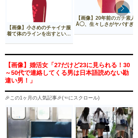
【画像】20年前のガチ素人
Å◯、生々しさがヤバすぎ
【画像】小さめのチャイナ服
着て体のラインを出すという
Нすぎる文化ｗｗｗｗｗ
【画像】婚活女「27だけど23に見られる！30
～50代で連絡してくる男は日本語読めない勘
違い男！」
🎉この1ヶ月の人気記事🎉(☜にスクロール)