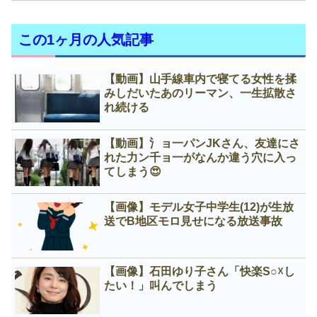
この1ヶ月の人気記事
【動画】山手線車内で寝てる女性を揉
みしだいたあのリーマン、一生拡散さ
れ続ける
【動画】氵ョ一パンJKさん、友達にさ
れた力ン千ョ一がなんか違う穴に入っ
てしまう😍
【画像】モデル女子中学生(12)が生放
送でB地区モロ見せになる放送事故
【画像】石田ゆり子さん「快楽S○☓し
たい！」叫んでしまう