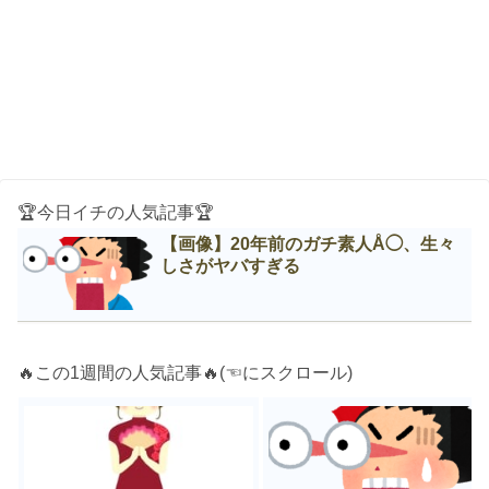
🏆今日イチの人気記事🏆
【画像】20年前のガチ素人Å◯、生々
しさがヤバすぎる
🔥この1週間の人気記事🔥(☜にスクロール)