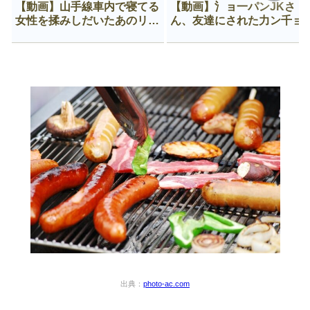
【動画】山手線車内で寝てる
【動画】氵ョ一パンJKさ
女性を揉みしだいたあのリー
ん、友達にされた力ン千ョ
マン、一生拡散され続ける
がなんか違う穴に入ってし
う😍
出典：
photo-ac.com