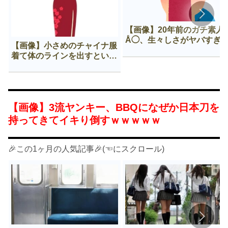
【画像】20年前のガチ素人
Å◯、生々しさがヤバすぎ
【画像】小さめのチャイナ服
着て体のラインを出すという
Нすぎる文化ｗｗｗｗｗ
【画像】3流ヤンキー、BBQになぜか日本刀を
持ってきてイキり倒すｗｗｗｗｗ
🎉この1ヶ月の人気記事🎉(☜にスクロール)