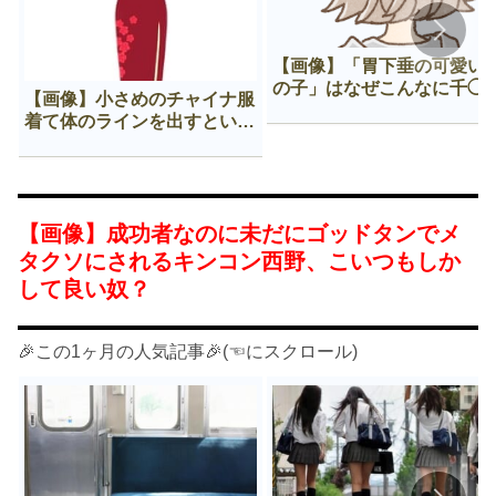
【画像】「胃下垂の可愛い
の子」はなぜこんなに千◯
【画像】小さめのチャイナ服
𠂊するのか😍
着て体のラインを出すという
Нすぎる文化ｗｗｗｗｗ
【画像】成功者なのに未だにゴッドタンでメ
タクソにされるキンコン西野、こいつもしか
して良い奴？
🎉この1ヶ月の人気記事🎉(☜にスクロール)