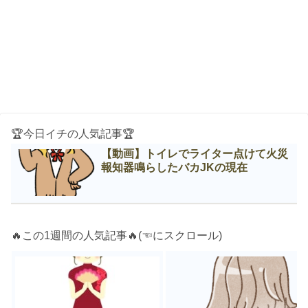
🏆今日イチの人気記事🏆
【動画】トイレでライター点けて火災
報知器鳴らしたバカJKの現在
🔥この1週間の人気記事🔥(☜にスクロール)