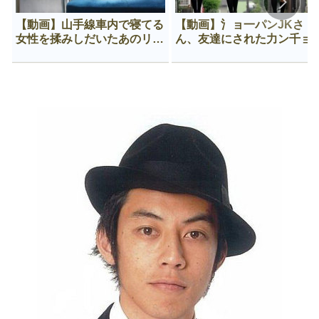
【動画】山手線車内で寝てる
【動画】氵ョ一パンJKさ
女性を揉みしだいたあのリー
ん、友達にされた力ン千ョ
マン、一生拡散され続ける
がなんか違う穴に入ってし
う😍