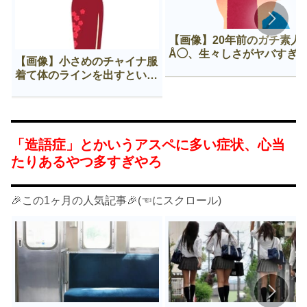
【画像】20年前のガチ素人
Å◯、生々しさがヤバすぎ
【画像】小さめのチャイナ服
着て体のラインを出すという
Нすぎる文化ｗｗｗｗｗ
「造語症」とかいうアスペに多い症状、心当
たりあるやつ多すぎやろ
🎉この1ヶ月の人気記事🎉(☜にスクロール)