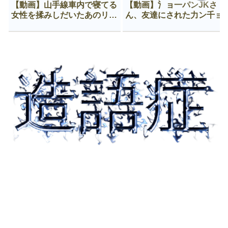
【動画】山手線車内で寝てる
【動画】氵ョ一パンJKさ
女性を揉みしだいたあのリー
ん、友達にされた力ン千ョ
マン、一生拡散され続ける
がなんか違う穴に入ってし
う😍