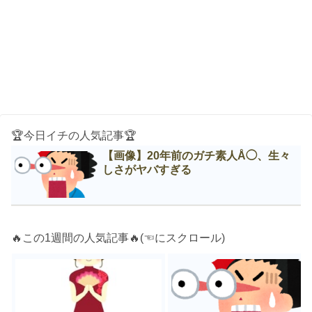
🏆今日イチの人気記事🏆
【画像】20年前のガチ素人Å◯、生々
しさがヤバすぎる
🔥この1週間の人気記事🔥(☜にスクロール)