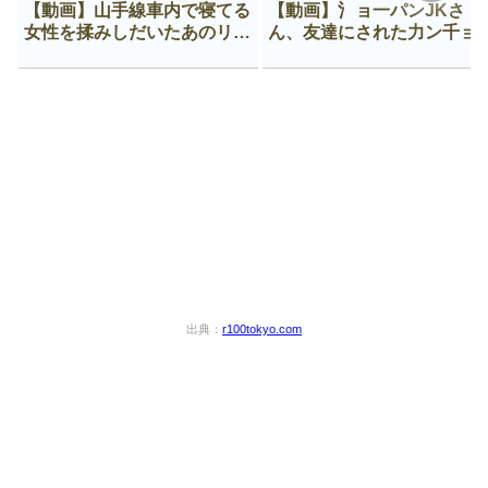
【動画】山手線車内で寝てる
【動画】氵ョ一パンJKさ
女性を揉みしだいたあのリー
ん、友達にされた力ン千ョ
マン、一生拡散され続ける
がなんか違う穴に入ってし
う😍
出典：
r100tokyo.com