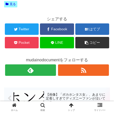
見る
シェアする
Twitter
Facebook
はてブ
Pocket
LINE
コピー
mudainodocumentをフォローする
【画像】「ポカホンタス女」、あまりに
定着しすぎてディズニーファンが泣いて
いる
ホーム
検索
トップ
サイドバー