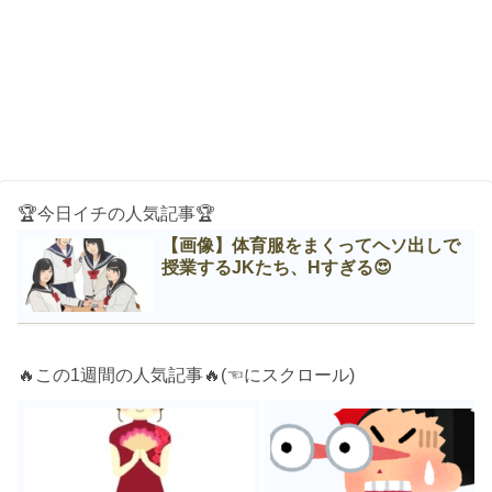
🏆今日イチの人気記事🏆
【画像】体育服をまくってヘソ出しで
授業するJKたち、Нすぎる😍
🔥この1週間の人気記事🔥(☜にスクロール)