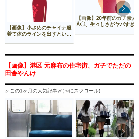
【画像】20年前のガチ素人
Å◯、生々しさがヤバすぎ
【画像】小さめのチャイナ服
着て体のラインを出すという
Нすぎる文化ｗｗｗｗｗ
【画像】港区 元麻布の住宅街、ガチでただの
田舎やんけ
🎉この1ヶ月の人気記事🎉(☜にスクロール)