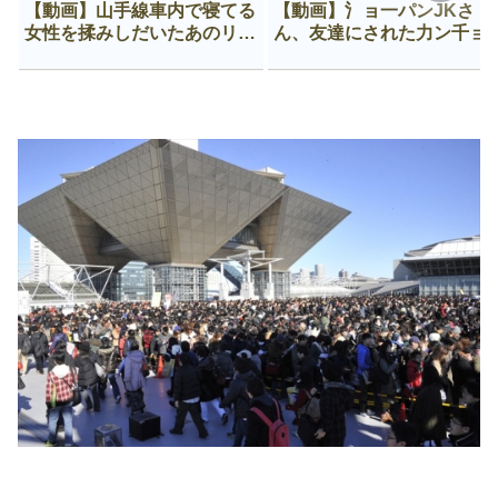
【動画】山手線車内で寝てる
【動画】氵ョ一パンJKさ
女性を揉みしだいたあのリー
ん、友達にされた力ン千ョ
マン、一生拡散され続ける
がなんか違う穴に入ってし
う😍