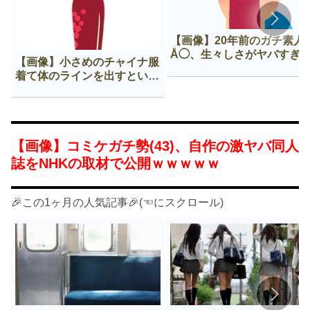
【画像】20年前のガチ素人
Å◯、生々しさがヤバすぎ
【画像】小さめのチャイナ服
着て体のラインを出すという
Нすぎる文化ｗｗｗｗｗ
【画像】コミケガチ勢(43)、自作の激ヤバ同人
誌をNHKの取材で公開ｗｗｗｗｗ
🎉この1ヶ月の人気記事🎉(☜にスクロール)