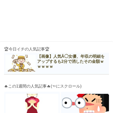
🏆今日イチの人気記事🏆
【画像】人気Å◯女優、年収の明細を
アップするも2分で消したその金額ｗ
ｗｗｗｗ
🔥この1週間の人気記事🔥(☜にスクロール)