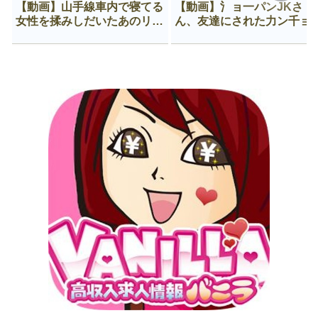
【動画】山手線車内で寝てる
【動画】氵ョ一パンJKさ
女性を揉みしだいたあのリー
ん、友達にされた力ン千ョ
マン、一生拡散され続ける
がなんか違う穴に入ってし
う😍