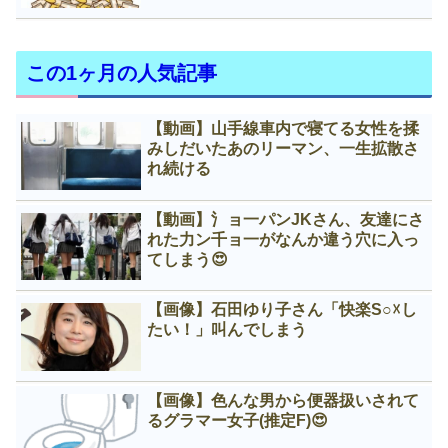
この1ヶ月の人気記事
【動画】山手線車内で寝てる女性を揉
みしだいたあのリーマン、一生拡散さ
れ続ける
【動画】氵ョ一パンJKさん、友達にさ
れた力ン千ョ一がなんか違う穴に入っ
てしまう😍
【画像】石田ゆり子さん「快楽S○☓し
たい！」叫んでしまう
【画像】色んな男から便器扱いされて
るグラマー女子(推定F)😍