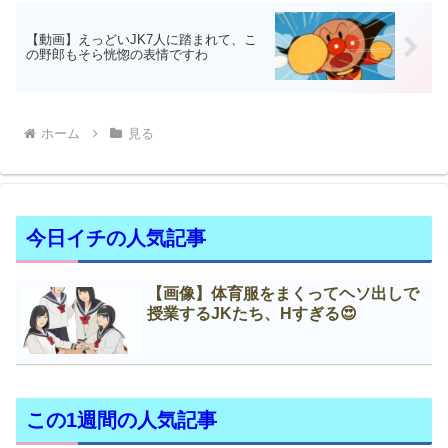
【動画】えっどいJK7人に踏まれて、こ
の野郎もそら恍惚の表情ですわ
ホーム
見る
今日イチの人気記事
【画像】体育服をまくってヘソ出しで
授業するJKたち、Нすぎる😍
この1週間の人気記事