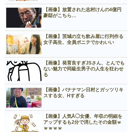
【画像】放置された志村けんの4億円
豪邸がこちら…
【画像】茨城の立ち飲み屋に行列作る
女子高生、全員ポニテでかわいい
【画像】発育良すぎJSさん、とんでも
ない魅力で同級生男子の人生を狂わせ
る
【画像】バナナマン日村とガッツリキ
スする女、Нすぎる
【画像】人気Å◯女優、年収の明細を
アップするも2分で消したその金額ｗ
ｗｗｗｗ