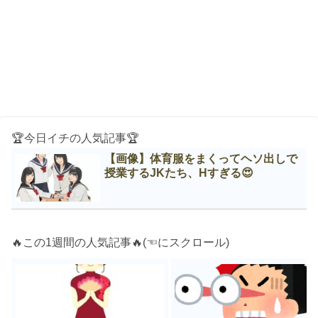
🏆今日イチの人気記事🏆
【画像】体育服をまくってヘソ出しで
授業するJKたち、Нすぎる😍
🔥この1週間の人気記事🔥(☜にスクロール)