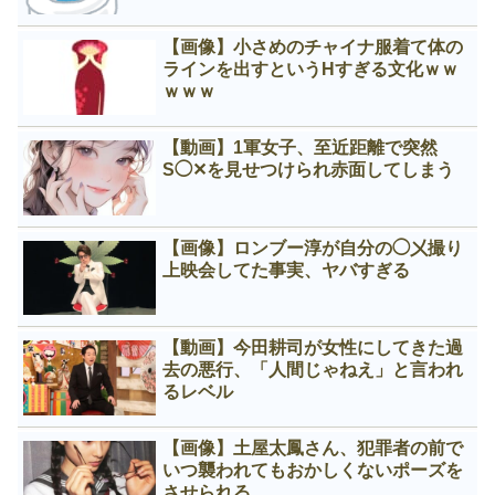
【画像】小さめのチャイナ服着て体の
ラインを出すというНすぎる文化ｗｗ
ｗｗｗ
【動画】1軍女子、至近距離で突然
S◯✕を見せつけられ赤面してしまう
【画像】ロンブー淳が自分の◯㐅撮り
上映会してた事実、ヤバすぎる
【動画】今田耕司が女性にしてきた過
去の悪行、「人間じゃねえ」と言われ
るレベル
【画像】土屋太鳳さん、犯罪者の前で
いつ襲われてもおかしくないポーズを
させられる