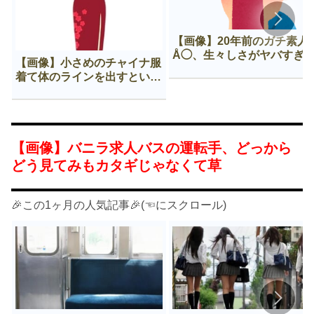
【画像】20年前のガチ素人
Å◯、生々しさがヤバすぎ
【画像】小さめのチャイナ服
着て体のラインを出すという
Нすぎる文化ｗｗｗｗｗ
【画像】バニラ求人バスの運転手、どっから
どう見てみもカタギじゃなくて草
🎉この1ヶ月の人気記事🎉(☜にスクロール)