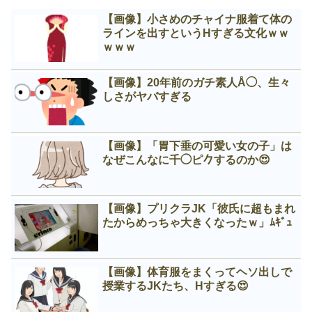
【画像】小さめのチャイナ服着て体の
ラインを出すというНすぎる文化ｗｗ
ｗｗｗ
【画像】20年前のガチ素人Å◯、生々
しさがヤバすぎる
【画像】「胃下垂の可愛い女の子」は
なぜこんなに千◯ピ𠂊するのか😍
【画像】プリクラJK「彼氏に超もまれ
たからめっちゃ大きくなったｗ」ﾑｷﾞｭ
【画像】体育服をまくってヘソ出しで
授業するJKたち、Нすぎる😍