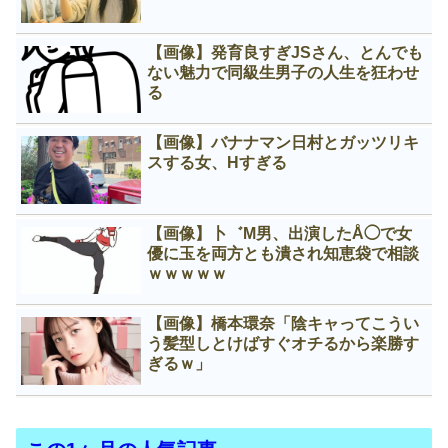
【画像】発育良すぎJSさん、とんでも
ない魅力で同級生男子の人生を狂わせ
る
【画像】バナナマン日村とガッツリキ
スする女、Нすぎる
【画像】卜゛M男、出演したÅ◯で女
優に玉を両方とも潰され知恵袋で相談
ｗｗｗｗｗ
【画像】橋本環奈「陰キャってこうい
う髪型しとけばすぐオチるから楽勝す
ぎるｗ」