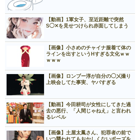
【動画】1軍女子、至近距離で突然
S◯✕を見せつけられ赤面してしまう
【画像】小さめのチャイナ服着て体の
ラインを出すというНすぎる文化ｗｗ
ｗｗｗ
【画像】ロンブー淳が自分の◯㐅撮り
上映会してた事実、ヤバすぎる
【動画】今田耕司が女性にしてきた過
去の悪行、「人間じゃねえ」と言われ
るレベル
【画像】土屋太鳳さん、犯罪者の前で
いつ襲われてもおかしくないポーズを