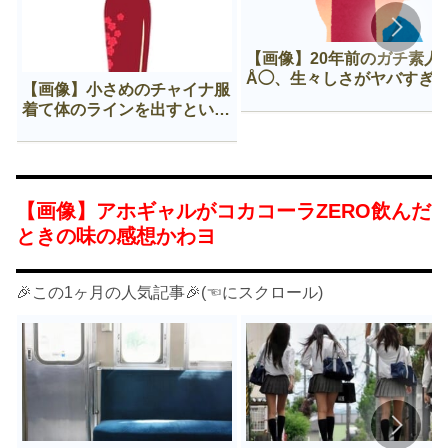
【画像】20年前のガチ素人
Å◯、生々しさがヤバすぎ
【画像】小さめのチャイナ服
着て体のラインを出すという
Нすぎる文化ｗｗｗｗｗ
【画像】アホギャルがコカコーラZERO飲んだ
ときの味の感想かわヨ
🎉この1ヶ月の人気記事🎉(☜にスクロール)