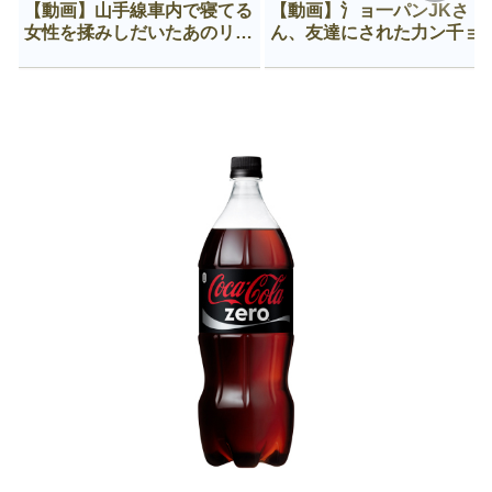
【動画】山手線車内で寝てる
【動画】氵ョ一パンJKさ
女性を揉みしだいたあのリー
ん、友達にされた力ン千ョ
マン、一生拡散され続ける
がなんか違う穴に入ってし
う😍