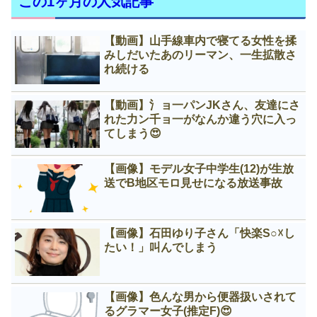
この1ヶ月の人気記事
【動画】山手線車内で寝てる女性を揉
みしだいたあのリーマン、一生拡散さ
れ続ける
【動画】氵ョ一パンJKさん、友達にさ
れた力ン千ョ一がなんか違う穴に入っ
てしまう😍
【画像】モデル女子中学生(12)が生放
送でB地区モロ見せになる放送事故
【画像】石田ゆり子さん「快楽S○☓し
たい！」叫んでしまう
【画像】色んな男から便器扱いされて
るグラマー女子(推定F)😍