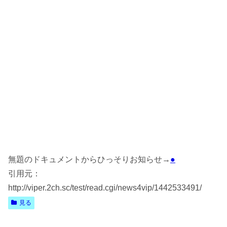
無題のドキュメントからひっそりお知らせ→
●
引用元：
http://viper.2ch.sc/test/read.cgi/news4vip/1442533491/
見る