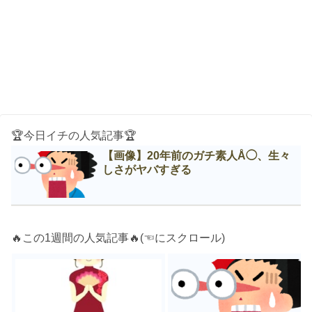
🏆今日イチの人気記事🏆
【画像】20年前のガチ素人Å◯、生々
しさがヤバすぎる
🔥この1週間の人気記事🔥(☜にスクロール)