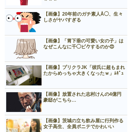
【画像】20年前のガチ素人Å◯、生々
しさがヤバすぎる
【画像】「胃下垂の可愛い女の子」は
なぜこんなに千◯ピ𠂊するのか😍
【画像】プリクラJK「彼氏に超もまれ
たからめっちゃ大きくなったｗ」ﾑｷﾞｭ
【画像】放置された志村けんの4億円
豪邸がこちら…
【画像】茨城の立ち飲み屋に行列作る
女子高生、全員ポニテでかわいい