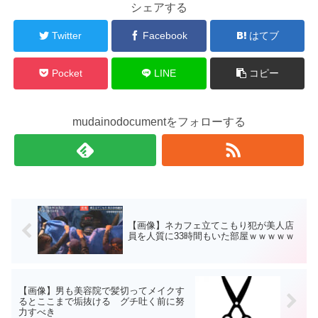
シェアする
Twitter
Facebook
はてブ
Pocket
LINE
コピー
mudainodocumentをフォローする
【画像】ネカフェ立てこもり犯が美人店
員を人質に33時間もいた部屋ｗｗｗｗｗ
【画像】男も美容院で髪切ってメイクす
るとここまで垢抜ける グチ吐く前に努
力すべき