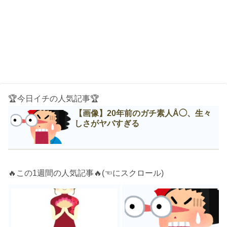
🏆今日イチの人気記事🏆
【画像】20年前のガチ素人Å◯、生々
しさがヤバすぎる
🔥この1週間の人気記事🔥(☜にスクロール)