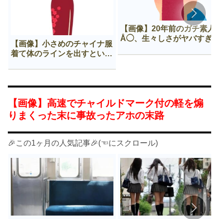
【画像】20年前のガチ素人
Å◯、生々しさがヤバすぎ
【画像】小さめのチャイナ服
着て体のラインを出すという
Нすぎる文化ｗｗｗｗｗ
【画像】高速でチャイルドマーク付の軽を煽
りまくった末に事故ったアホの末路
🎉この1ヶ月の人気記事🎉(☜にスクロール)