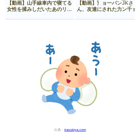
【動画】山手線車内で寝てる
【動画】氵ョ一パンJKさ
女性を揉みしだいたあのリー
ん、友達にされた力ン千ョ
マン、一生拡散され続ける
がなんか違う穴に入ってし
う😍
出典：
irasutoya.com