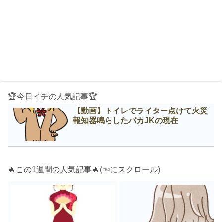
🏆今日イチの人気記事🏆
【動画】トイレでライター点けて火災
報知器鳴らしたバカJKの現在
🔥この1週間の人気記事🔥(☜にスクロール)