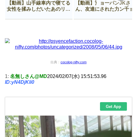
【動画】山手線車内で寝てる
【動画】氵ョ一パンJKさ
女性を揉みしだいたあのリー
ん、友達にされた力ン千ョ
マン、一生拡散され続ける
がなんか違う穴に入ってし
う😍
出典：
cocolog-nifty.com
1:
名無しさん@MD
2024/02/07(水) 15:51:53.96
ID:yN4DjKli0