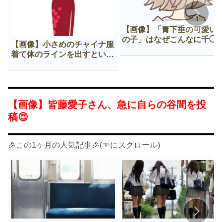
【画像】「胃下垂の可愛い
の子」はなぜこんなに千◯
【画像】小さめのチャイナ服
𠂊するのか😍
着て体のラインを出すという
Нすぎる文化ｗｗｗｗｗ
【画像】皆藤愛子さん、急に自らの谷間を投
稿😍
🎉この1ヶ月の人気記事🎉(☜にスクロール)