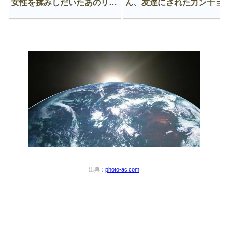
女性を揉みしだいたあのリー
ん、友達にされた力ン千ョ
マン、一生拡散され続ける
がなんか違う穴に入ってし
う😍
出典：
photo-ac.com