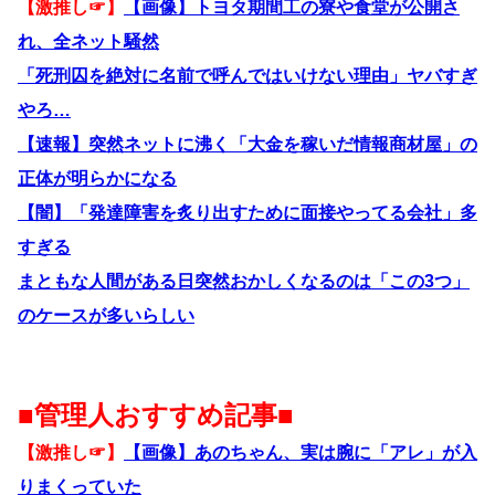
【激推し☞】
【画像】トヨタ期間工の寮や食堂が公開さ
れ、全ネット騒然
「死刑囚を絶対に名前で呼んではいけない理由」ヤバすぎ
やろ…
【速報】突然ネットに沸く「大金を稼いだ情報商材屋」の
正体が明らかになる
【闇】「発達障害を炙り出すために面接やってる会社」多
すぎる
まともな人間がある日突然おかしくなるのは「この3つ」
のケースが多いらしい
■管理人おすすめ記事■
【激推し☞】
【画像】あのちゃん、実は腕に「アレ」が入
りまくっていた