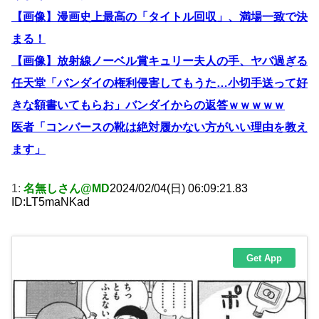
【画像】漫画史上最高の「タイトル回収」、満場一致で決
まる！
【画像】放射線ノーベル賞キュリー夫人の手、ヤバ過ぎる
任天堂「バンダイの権利侵害してもうた…小切手送って好
きな額書いてもらお」バンダイからの返答ｗｗｗｗｗ
医者「コンバースの靴は絶対履かない方がいい理由を教え
ます」
1:
名無しさん@MD
2024/02/04(日) 06:09:21.83
ID:LT5maNKad