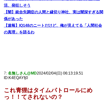
活、発狂しそう
【闇】統合失調症の人間と縁切り神社、実は闇深すぎる関
係があった
【速報】IQ148のニートだけど、俺が見えてる「人間社会
の真理」を語るわ
7:
名無しさん@MD
2024/02/04(日) 06:13:19.51
ID:K4EQAYfj0
これ青狸はタイムパトロールにめ
っ！！てされないの？