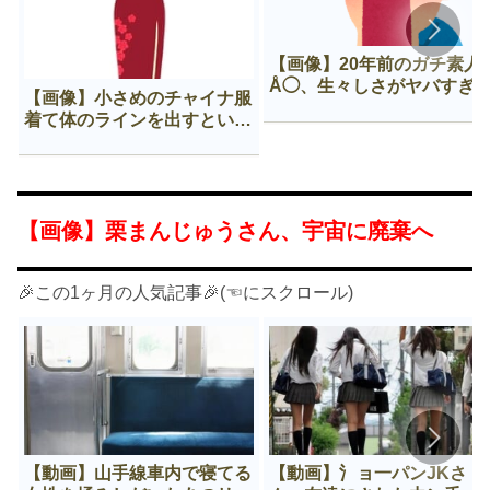
【画像】20年前のガチ素人
Å◯、生々しさがヤバすぎ
【画像】小さめのチャイナ服
着て体のラインを出すという
Нすぎる文化ｗｗｗｗｗ
【画像】栗まんじゅうさん、宇宙に廃棄へ
🎉この1ヶ月の人気記事🎉(☜にスクロール)
【動画】山手線車内で寝てる
【動画】氵ョ一パンJKさ