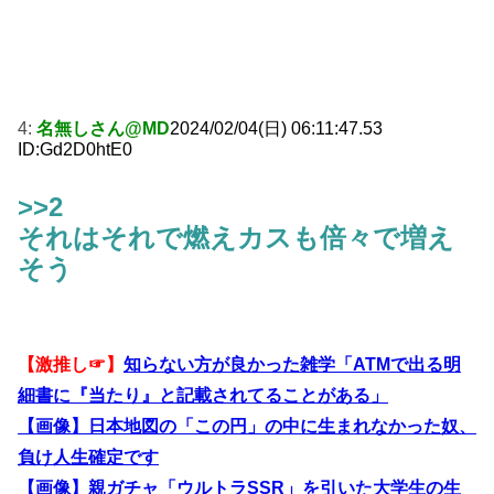
4:
名無しさん@MD
2024/02/04(日) 06:11:47.53
ID:Gd2D0htE0
>>2
それはそれで燃えカスも倍々で増え
そう
【激推し☞】
知らない方が良かった雑学「ATMで出る明
細書に『当たり』と記載されてることがある」
【画像】日本地図の「この円」の中に生まれなかった奴、
負け人生確定です
【画像】親ガチャ「ウルトラSSR」を引いた大学生の生