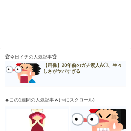
🏆今日イチの人気記事🏆
【画像】20年前のガチ素人Å◯、生々
しさがヤバすぎる
🔥この1週間の人気記事🔥(☜にスクロール)