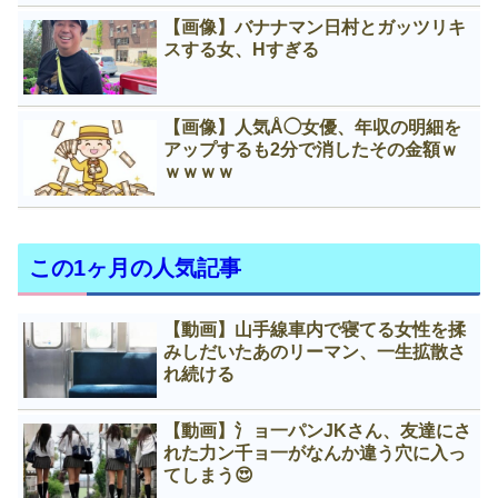
【画像】バナナマン日村とガッツリキ
スする女、Нすぎる
【画像】人気Å◯女優、年収の明細を
アップするも2分で消したその金額ｗ
ｗｗｗｗ
この1ヶ月の人気記事
【動画】山手線車内で寝てる女性を揉
みしだいたあのリーマン、一生拡散さ
れ続ける
【動画】氵ョ一パンJKさん、友達にさ
れた力ン千ョ一がなんか違う穴に入っ
てしまう😍