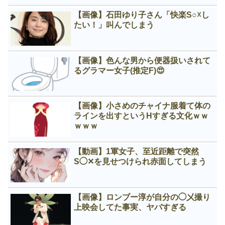
【画像】石田ゆり子さん「快楽S○☓し
たい！」叫んでしまう
【画像】色んな男から便器扱いされて
るグラマー女子(推定F)😍
【画像】小さめのチャイナ服着て体の
ラインを出すというНすぎる文化ｗｗ
ｗｗｗ
【動画】1軍女子、至近距離で突然
S◯✕を見せつけられ赤面してしまう
【画像】ロンブー淳が自分の◯㐅撮り
上映会してた事実、ヤバすぎる