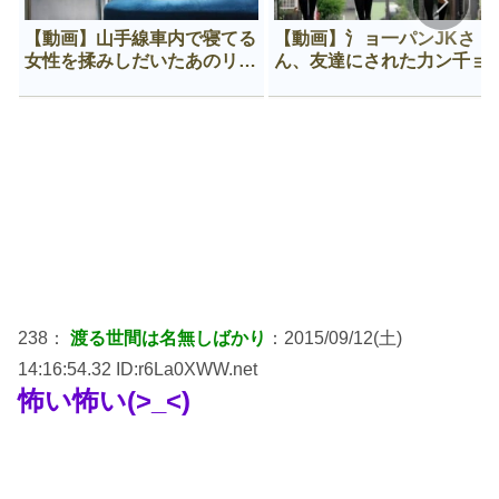
【動画】山手線車内で寝てる
【動画】氵ョ一パンJKさ
女性を揉みしだいたあのリー
ん、友達にされた力ン千ョ
マン、一生拡散され続ける
がなんか違う穴に入ってし
う😍
238：
渡る世間は名無しばかり
：2015/09/12(土)
14:16:54.32 ID:r6La0XWW.net
怖い怖い(>_<)