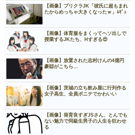
【画像】プリクラJK「彼氏に超もまれ
たからめっちゃ大きくなったｗ」ﾑｷﾞｭ
【画像】体育服をまくってヘソ出しで
授業するJKたち、Нすぎる😍
【画像】放置された志村けんの4億円
豪邸がこちら…
【画像】茨城の立ち飲み屋に行列作る
女子高生、全員ポニテでかわいい
【画像】発育良すぎJSさん、とんでも
ない魅力で同級生男子の人生を狂わせ
る