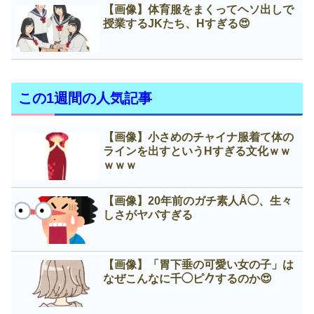
【画像】体育服をまくってヘソ出しで
授業するJKたち、Нすぎる😍
この1週間の人気記事
【画像】小さめのチャイナ服着て体の
ラインを出すというНすぎる文化ｗｗ
ｗｗｗ
【画像】20年前のガチ素人Å◯、生々
しさがヤバすぎる
【画像】「胃下垂の可愛い女の子」は
なぜこんなに千◯ピ𠂊するのか😍