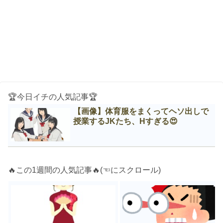
🏆今日イチの人気記事🏆
【画像】体育服をまくってヘソ出しで
授業するJKたち、Нすぎる😍
🔥この1週間の人気記事🔥(☜にスクロール)