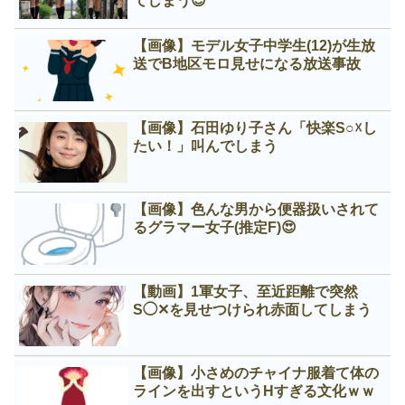
てしまう😍
【画像】モデル女子中学生(12)が生放
送でB地区モロ見せになる放送事故
【画像】石田ゆり子さん「快楽S○☓し
たい！」叫んでしまう
【画像】色んな男から便器扱いされて
るグラマー女子(推定F)😍
【動画】1軍女子、至近距離で突然
S◯✕を見せつけられ赤面してしまう
【画像】小さめのチャイナ服着て体の
ラインを出すというНすぎる文化ｗｗ