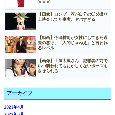
ｗｗｗ
【画像】ロンブー淳が自分の◯㐅撮り
上映会してた事実、ヤバすぎる
【動画】今田耕司が女性にしてきた過
去の悪行、「人間じゃねえ」と言われ
るレベル
【画像】土屋太鳳さん、犯罪者の前で
いつ襲われてもおかしくないポーズを
させられる
アーカイブ
2023年4月
2023年5月