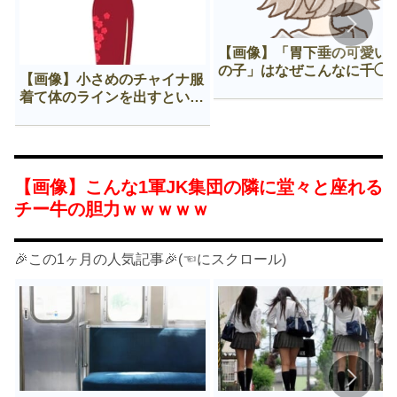
【画像】「胃下垂の可愛い
の子」はなぜこんなに千◯
【画像】小さめのチャイナ服
𠂊するのか😍
着て体のラインを出すという
Нすぎる文化ｗｗｗｗｗ
【画像】こんな1軍JK集団の隣に堂々と座れる
チー牛の胆力ｗｗｗｗｗ
🎉この1ヶ月の人気記事🎉(☜にスクロール)