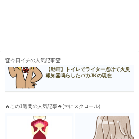
🏆今日イチの人気記事🏆
【動画】トイレでライター点けて火災
報知器鳴らしたバカJKの現在
🔥この1週間の人気記事🔥(☜にスクロール)