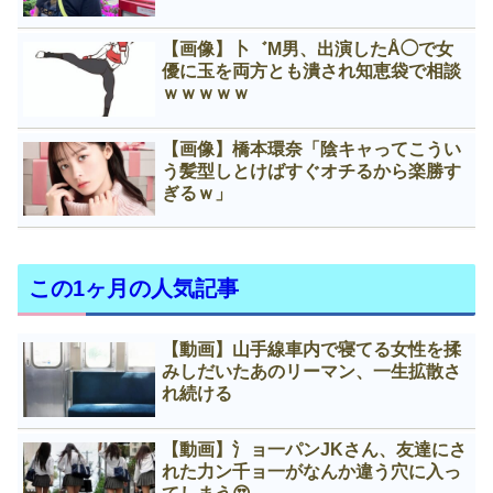
【画像】卜゛M男、出演したÅ◯で女
優に玉を両方とも潰され知恵袋で相談
ｗｗｗｗｗ
【画像】橋本環奈「陰キャってこうい
う髪型しとけばすぐオチるから楽勝す
ぎるｗ」
この1ヶ月の人気記事
【動画】山手線車内で寝てる女性を揉
みしだいたあのリーマン、一生拡散さ
れ続ける
【動画】氵ョ一パンJKさん、友達にさ
れた力ン千ョ一がなんか違う穴に入っ