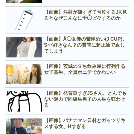
【画像】注射が嫌すぎて号泣するJK見
るとなぜこんなに千◯ピ𠂊するのか
【画像】Å◯女優の鷲尾めい(J CUP)、
S○☓好きなん？の質問に超正論で返し
てしまう
【画像】茨城の立ち飲み屋に行列作る
女子高生、全員ポニテでかわいい
【画像】発育良すぎJSさん、とんでも
ない魅力で同級生男子の人生を狂わせ
る
【画像】バナナマン日村とガッツリキ
スする女、Нすぎる