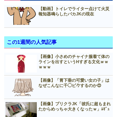
【動画】トイレでライター点けて火災
報知器鳴らしたバカJKの現在
この1週間の人気記事
【画像】小さめのチャイナ服着て体の
ラインを出すというНすぎる文化ｗｗ
ｗｗｗ
【画像】「胃下垂の可愛い女の子」は
なぜこんなに千◯ピ𠂊するのか😍
【画像】プリクラJK「彼氏に超もまれ
たからめっちゃ大きくなったｗ」ﾑｷﾞｭ