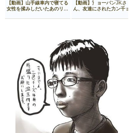
【動画】山手線車内で寝てる
【動画】氵ョ一パンJKさ
女性を揉みしだいたあのリー
ん、友達にされた力ン千ョ
マン、一生拡散され続ける
がなんか違う穴に入ってし
う😍