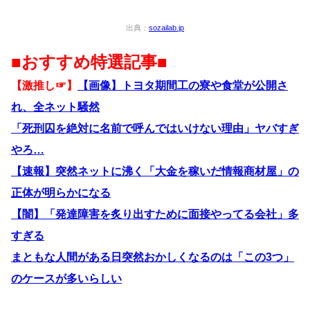
出典：
sozailab.jp
■おすすめ特選記事■
【激推し☞】
【画像】トヨタ期間工の寮や食堂が公開さ
れ、全ネット騒然
「死刑囚を絶対に名前で呼んではいけない理由」ヤバすぎ
やろ…
【速報】突然ネットに沸く「大金を稼いだ情報商材屋」の
正体が明らかになる
【闇】「発達障害を炙り出すために面接やってる会社」多
すぎる
まともな人間がある日突然おかしくなるのは「この3つ」
のケースが多いらしい