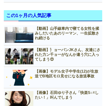
この1ヶ月の人気記事
【動画】山手線車内で寝てる女性を揉
みしだいたあのリーマン、一生拡散さ
れ続ける
【動画】氵ョ一パンJKさん、友達にさ
れた力ン千ョ一がなんか違う穴に入っ
てしまう😍
【画像】モデル女子中学生(12)が生放
送でB地区モロ見せになる放送事故
【画像】石田ゆり子さん「快楽S○☓し
たい！」叫んでしまう