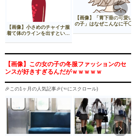
【画像】「胃下垂の可愛い
の子」はなぜこんなに千◯
【画像】小さめのチャイナ服
𠂊するのか😍
着て体のラインを出すという
Нすぎる文化ｗｗｗｗｗ
【画像】この女の子の冬服ファッションのセ
ンスが好きすぎるんだがｗｗｗｗｗ
🎉この1ヶ月の人気記事🎉(☜にスクロール)