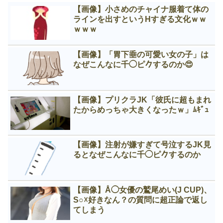
【画像】小さめのチャイナ服着て体の
ラインを出すというНすぎる文化ｗｗ
ｗｗｗ
【画像】「胃下垂の可愛い女の子」は
なぜこんなに千◯ピ𠂊するのか😍
【画像】プリクラJK「彼氏に超もまれ
たからめっちゃ大きくなったｗ」ﾑｷﾞｭ
【画像】注射が嫌すぎて号泣するJK見
るとなぜこんなに千◯ピ𠂊するのか
【画像】Å◯女優の鷲尾めい(J CUP)、
S○☓好きなん？の質問に超正論で返し
てしまう