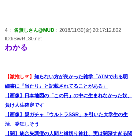
4：
名無しさん@MUD
：2018/11/30(金) 20:17:12.802
ID:fiSiwRL30.net
わかる
【激推し☞】
知らない方が良かった雑学「ATMで出る明
細書に『当たり』と記載されてることがある」
【画像】日本地図の「この円」の中に生まれなかった奴、
負け人生確定です
【画像】親ガチャ「ウルトラSSR」を引いた大学生の生
活、発狂しそう
【闇】統合失調症の人間と縁切り神社、実は闇深すぎる関