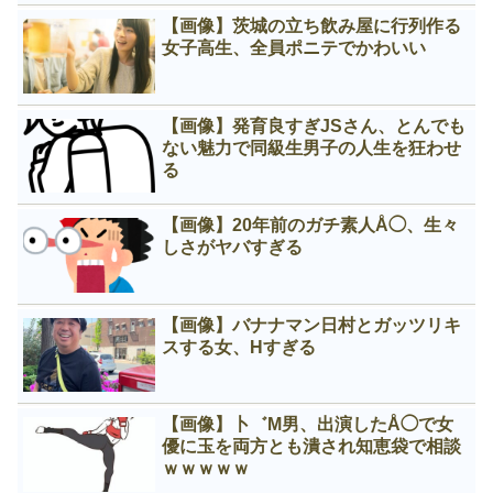
【画像】茨城の立ち飲み屋に行列作る
女子高生、全員ポニテでかわいい
【画像】発育良すぎJSさん、とんでも
ない魅力で同級生男子の人生を狂わせ
る
【画像】20年前のガチ素人Å◯、生々
しさがヤバすぎる
【画像】バナナマン日村とガッツリキ
スする女、Нすぎる
【画像】卜゛M男、出演したÅ◯で女
優に玉を両方とも潰され知恵袋で相談
ｗｗｗｗｗ