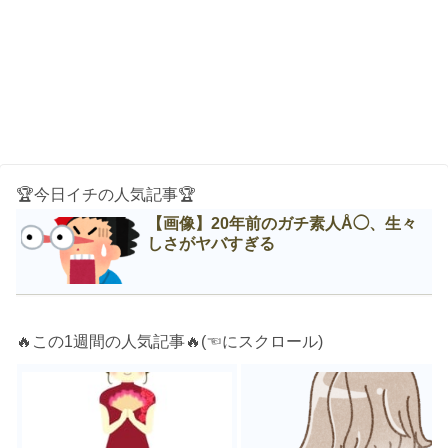
🏆今日イチの人気記事🏆
【画像】20年前のガチ素人Å◯、生々
しさがヤバすぎる
🔥この1週間の人気記事🔥(☜にスクロール)