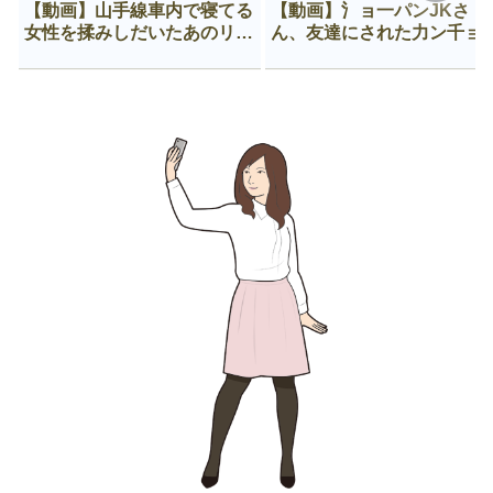
【動画】山手線車内で寝てる
【動画】氵ョ一パンJKさ
女性を揉みしだいたあのリー
ん、友達にされた力ン千ョ
マン、一生拡散され続ける
がなんか違う穴に入ってし
う😍