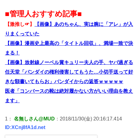
■管理人おすすめ記事■
【激推し☞】
【画像】あのちゃん、実は腕に「アレ」が入
りまくっていた
【画像】漫画史上最高の「タイトル回収」、満場一致で決
まる！
【画像】放射線ノーベル賞キュリー夫人の手、ヤバ過ぎる
任天堂「バンダイの権利侵害してもうた…小切手送って好
きな額書いてもらお」バンダイからの返答ｗｗｗｗｗ
医者「コンバースの靴は絶対履かない方がいい理由を教え
ます」
1：
名無しさん@MUD
：2018/11/30(金) 20:16:17.414
ID:XCnj8fA1d.net