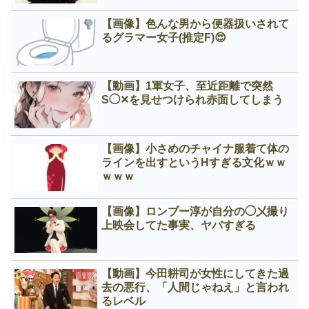
【画像】色んな男から便器扱いされて
るグラマー女子(推定F)😍
【動画】1軍女子、至近距離で突然
S◯✕を見せつけられ赤面してしまう
【画像】小さめのチャイナ服着て体の
ラインを出すというНすぎる文化ｗｗ
ｗｗｗ
【画像】ロンブー淳が自分の◯㐅撮り
上映会してた事実、ヤバすぎる
【動画】今田耕司が女性にしてきた過
去の悪行、「人間じゃねえ」と言われ
るレベル