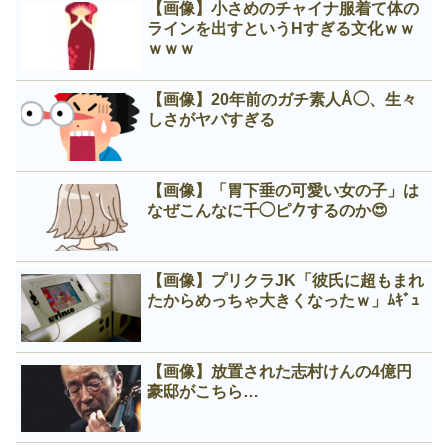
【画像】小さめのチャイナ服着て体の
ラインを出すというНすぎる文化ｗｗ
ｗｗｗ
【画像】20年前のガチ素人Å◯、生々
しさがヤバすぎる
【画像】「胃下垂の可愛い女の子」は
なぜこんなに千◯ピ𠂊するのか😍
【画像】プリクラJK「彼氏に超もまれ
たからめっちゃ大きくなったｗ」ﾑｷﾞｭ
【画像】放置された志村けんの4億円
豪邸がこちら…