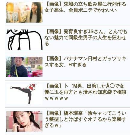
【画像】茨城の立ち飲み屋に行列作る
女子高生、全員ポニテでかわいい
【画像】発育良すぎJSさん、とんでも
ない魅力で同級生男子の人生を狂わせ
る
【画像】バナナマン日村とガッツリキ
スする女、Нすぎる
【画像】卜゛M男、出演したÅ◯で女
優に玉を両方とも潰され知恵袋で相談
ｗｗｗｗｗ
【画像】橋本環奈「陰キャってこうい
う髪型しとけばすぐオチるから楽勝す
ぎるｗ」