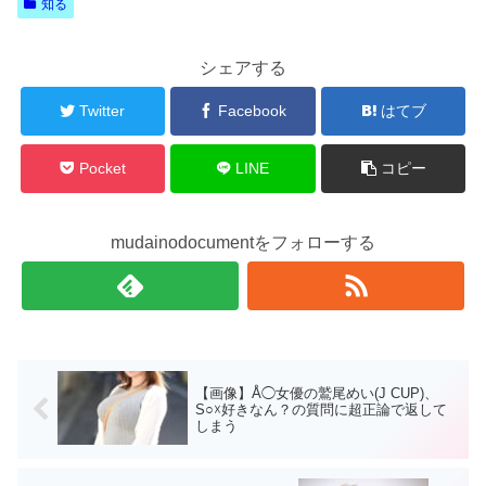
知る
シェアする
Twitter
Facebook
はてブ
Pocket
LINE
コピー
mudainodocumentをフォローする
【画像】Å◯女優の鷲尾めい(J CUP)、
S○☓好きなん？の質問に超正論で返して
しまう