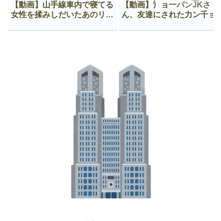
【動画】山手線車内で寝てる
【動画】氵ョ一パンJKさ
女性を揉みしだいたあのリー
ん、友達にされた力ン千ョ
マン、一生拡散され続ける
がなんか違う穴に入ってし
う😍