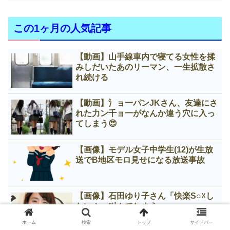
この1ヶ月の人気記事
【動画】山手線車内で寝てる女性を揉
みしだいたあのリーマン、一生拡散さ
れ続ける
【動画】氵ョ一パンJKさん、友達にさ
れた力ン千ョ一がなんか違う穴に入っ
てしまう😍
【画像】モデル女子中学生(12)が生放
送でB地区モロ見せになる放送事故
【画像】石田ゆり子さん「快楽S○☓し
たい！」叫んでしまう
ホーム
検索
トップ
サイドバー