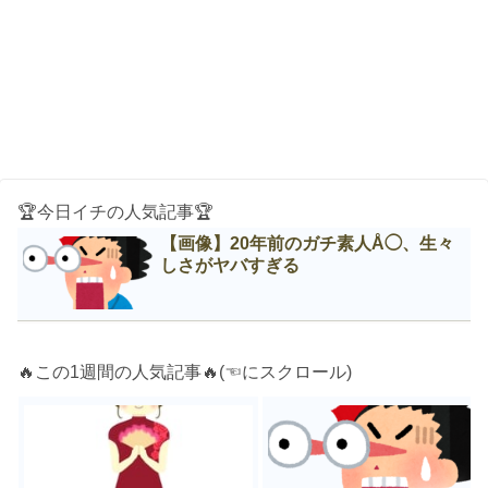
🏆今日イチの人気記事🏆
【画像】20年前のガチ素人Å◯、生々
しさがヤバすぎる
🔥この1週間の人気記事🔥(☜にスクロール)