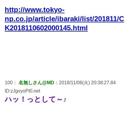
http://www.tokyo-
np.co.jp/article/ibaraki/list/201811/C
K2018110602000145.html
100：
名無しさん@MD
：2018/11/06(火) 20:38:27.84
ID:zJgvyoPt0.net
ハッ！っとして～♪