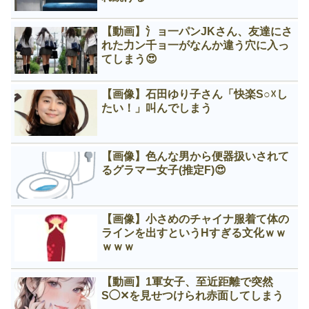
【動画】氵ョ一パンJKさん、友達にさ
れた力ン千ョ一がなんか違う穴に入っ
てしまう😍
【画像】石田ゆり子さん「快楽S○☓し
たい！」叫んでしまう
【画像】色んな男から便器扱いされて
るグラマー女子(推定F)😍
【画像】小さめのチャイナ服着て体の
ラインを出すというНすぎる文化ｗｗ
ｗｗｗ
【動画】1軍女子、至近距離で突然
S◯✕を見せつけられ赤面してしまう