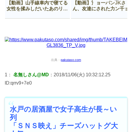
【動画】山手線車内で寝てる
【動画】氵ョ一パンJKさ
女性を揉みしだいたあのリー
ん、友達にされた力ン千ョ
マン、一生拡散され続ける
がなんか違う穴に入ってし
う😍
出典：
pakutaso.com
1：
名無しさん@MD
：2018/11/06(火) 10:32:12.25
ID:qrrv9+7e0
水戸の居酒屋で女子高生が長～い
列
「ＳＮＳ映え」チーズハットグ大