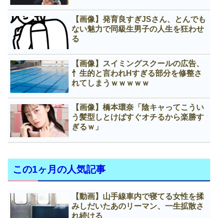
【画像】発育良すぎJSさん、とんでも
ない魅力で同級生男子の人生を狂わせ
る
【画像】スイミングスクールの広告、
忄生的と言われНすぎる部分を修整さ
れてしまうｗｗｗｗｗ
【画像】橋本環奈「陰キャってこうい
う髪型しとけばすぐオチるから楽勝す
ぎるｗ」
この1ヶ月の人気記事
【動画】山手線車内で寝てる女性を揉
みしだいたあのリーマン、一生拡散さ
れ続ける