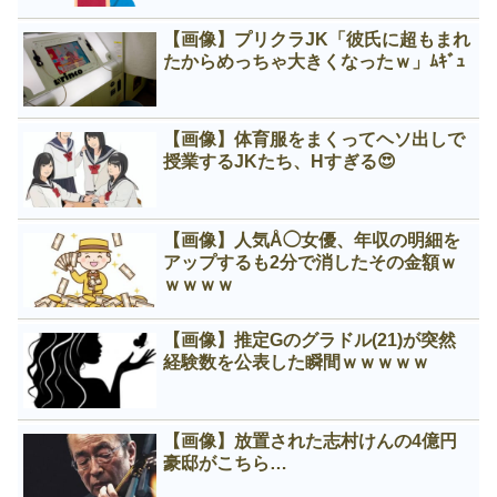
【画像】プリクラJK「彼氏に超もまれ
たからめっちゃ大きくなったｗ」ﾑｷﾞｭ
【画像】体育服をまくってヘソ出しで
授業するJKたち、Нすぎる😍
【画像】人気Å◯女優、年収の明細を
アップするも2分で消したその金額ｗ
ｗｗｗｗ
【画像】推定Gのグラドル(21)が突然
経験数を公表した瞬間ｗｗｗｗｗ
【画像】放置された志村けんの4億円
豪邸がこちら…