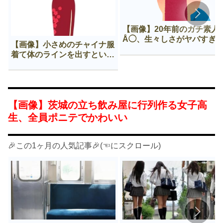
【画像】20年前のガチ素人
Å◯、生々しさがヤバすぎ
【画像】小さめのチャイナ服
着て体のラインを出すという
Нすぎる文化ｗｗｗｗｗ
【画像】茨城の立ち飲み屋に行列作る女子高
生、全員ポニテでかわいい
🎉この1ヶ月の人気記事🎉(☜にスクロール)