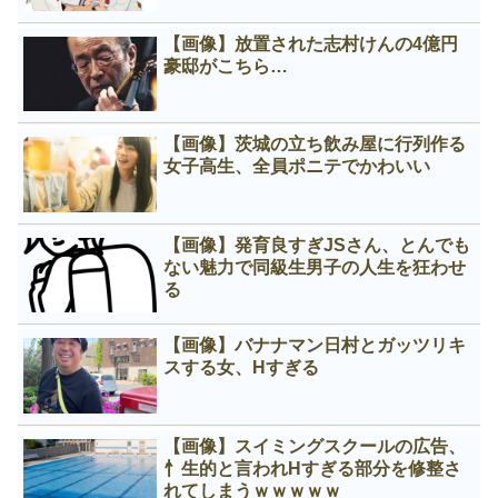
【画像】放置された志村けんの4億円
豪邸がこちら…
【画像】茨城の立ち飲み屋に行列作る
女子高生、全員ポニテでかわいい
【画像】発育良すぎJSさん、とんでも
ない魅力で同級生男子の人生を狂わせ
る
【画像】バナナマン日村とガッツリキ
スする女、Нすぎる
【画像】スイミングスクールの広告、
忄生的と言われНすぎる部分を修整さ
れてしまうｗｗｗｗｗ