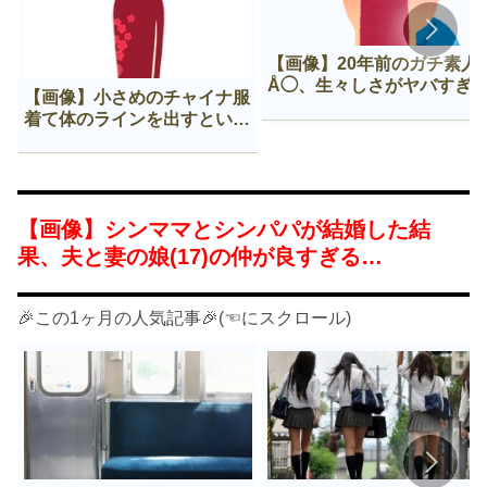
【画像】20年前のガチ素人
Å◯、生々しさがヤバすぎ
【画像】小さめのチャイナ服
着て体のラインを出すという
Нすぎる文化ｗｗｗｗｗ
【画像】シンママとシンパパが結婚した結
果、夫と妻の娘(17)の仲が良すぎる…
🎉この1ヶ月の人気記事🎉(☜にスクロール)