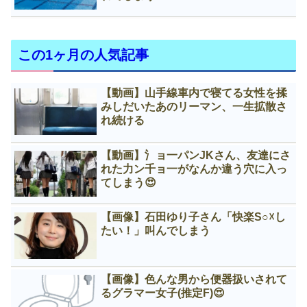
この1ヶ月の人気記事
【動画】山手線車内で寝てる女性を揉
みしだいたあのリーマン、一生拡散さ
れ続ける
【動画】氵ョ一パンJKさん、友達にさ
れた力ン千ョ一がなんか違う穴に入っ
てしまう😍
【画像】石田ゆり子さん「快楽S○☓し
たい！」叫んでしまう
【画像】色んな男から便器扱いされて
るグラマー女子(推定F)😍