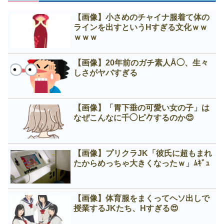
【画像】小さめのチャイナ服着て体の
ラインを出すというНすぎる文化ｗｗ
ｗｗｗ
【画像】20年前のガチ素人Å◯、生々
しさがヤバすぎる
【画像】「胃下垂の可愛い女の子」は
なぜこんなに千◯ピ𠂊するのか😍
【画像】プリクラJK「彼氏に超もまれ
たからめっちゃ大きくなったｗ」ﾑｷﾞｭ
【画像】体育服をまくってヘソ出しで
授業するJKたち、Нすぎる😍