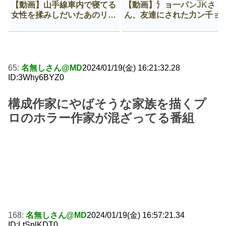
【動画】山手線車内で寝てる
【動画】氵ョ一パンJKさ
女性を揉みしだいたあのリー
ん、友達にされた力ン千ョ
マン、一生拡散され続ける
がなんか違う穴に入ってし
う😍
65:
名無しさん@MD
2024/01/19(金) 16:21:32.28
ID:3Why6BYZ0
構成作家にやばそうな家族を描くプ
ロのホラー作家が混ざってる番組
168:
名無しさん@MD
2024/01/19(金) 16:57:21.34
ID:LtSplKDT0