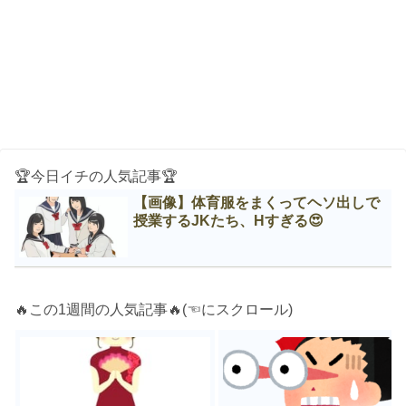
🏆今日イチの人気記事🏆
【画像】体育服をまくってヘソ出しで
授業するJKたち、Нすぎる😍
🔥この1週間の人気記事🔥(☜にスクロール)