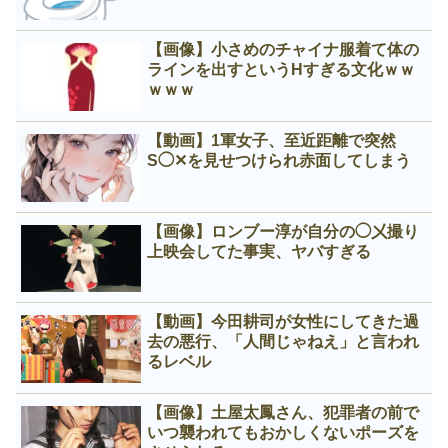
【画像】小さめのチャイナ服着て体の
ラインを出すというНすぎる文化ｗｗ
ｗｗｗ
【動画】1軍女子、至近距離で突然
S◯✕を見せつけられ赤面してしまう
【画像】ロンブー淳が自分の◯㐅撮り
上映会してた事実、ヤバすぎる
【動画】今田耕司が女性にしてきた過
去の悪行、「人間じゃねえ」と言われ
るレベル
【画像】土屋太鳳さん、犯罪者の前で
いつ襲われてもおかしくないポーズを