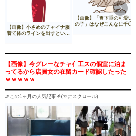
【画像】「胃下垂の可愛い
の子」はなぜこんなに千◯
【画像】小さめのチャイナ服
𠂊するのか😍
着て体のラインを出すという
Нすぎる文化ｗｗｗｗｗ
【画像】今グレーなチャ亻工スの個室に泊ま
ってるから店員女の在留カード確認したった
ｗｗｗｗｗ
🎉この1ヶ月の人気記事🎉(☜にスクロール)