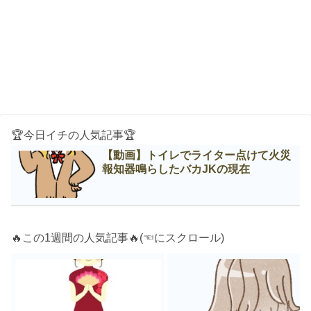
🏆今日イチの人気記事🏆
【動画】トイレでライター点けて火災
報知器鳴らしたバカJKの現在
🔥この1週間の人気記事🔥(☜にスクロール)