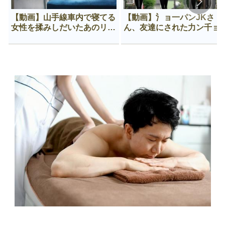
【動画】山手線車内で寝てる
【動画】氵ョ一パンJKさ
女性を揉みしだいたあのリー
ん、友達にされた力ン千ョ
マン、一生拡散され続ける
がなんか違う穴に入ってし
う😍