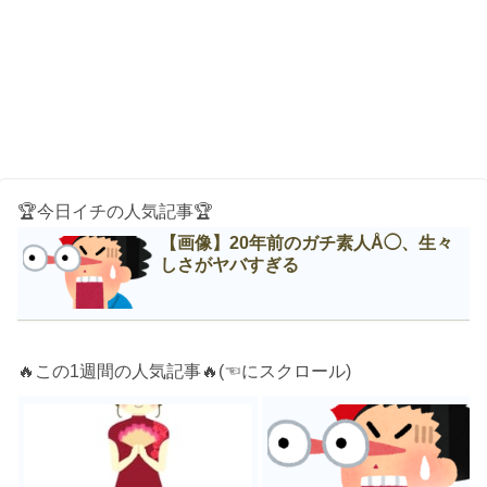
🏆今日イチの人気記事🏆
【画像】20年前のガチ素人Å◯、生々
しさがヤバすぎる
🔥この1週間の人気記事🔥(☜にスクロール)