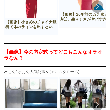
【画像】20年前のガチ素人
Å◯、生々しさがヤバすぎ
【画像】小さめのチャイナ服
着て体のラインを出すという
Нすぎる文化ｗｗｗｗｗ
【画像】今の内定式ってどこもこんなオラオ
ラなん？
🎉この1ヶ月の人気記事🎉(☜にスクロール)