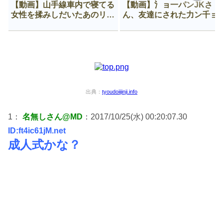
【動画】山手線車内で寝てる
【動画】氵ョ一パンJKさ
女性を揉みしだいたあのリー
ん、友達にされた力ン千ョ
マン、一生拡散され続ける
がなんか違う穴に入ってし
う😍
出典：
tyoudoiijinji.info
1：
名無しさん@MD
：2017/10/25(水) 00:20:07.30
ID:ft4ic61jM.net
成人式かな？