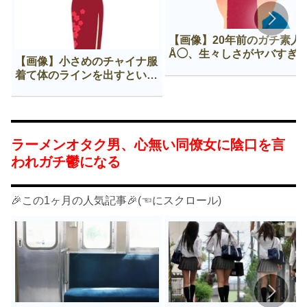
【画像】20年前のガチ素人
Å◯、生々しさがヤバすぎ
【画像】小さめのチャイナ服
着て体のラインを出すという
Нすぎる文化ｗｗｗｗｗ
ラーメンオタク男、心無い同僚女に陰口を言
われガチ鬱になる
🎉この1ヶ月の人気記事🎉(☜にスクロール)