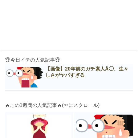
🏆今日イチの人気記事🏆
【画像】20年前のガチ素人Å◯、生々
しさがヤバすぎる
🔥この1週間の人気記事🔥(☜にスクロール)