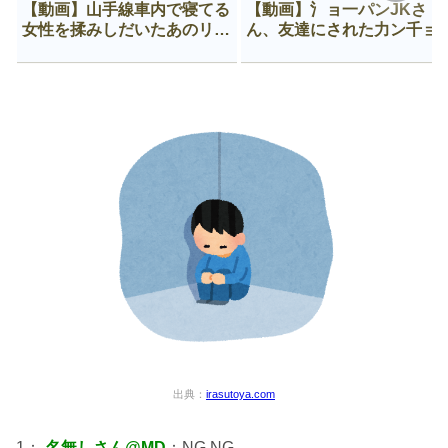
【動画】山手線車内で寝てる
【動画】氵ョ一パンJKさ
女性を揉みしだいたあのリー
ん、友達にされた力ン千ョ
マン、一生拡散され続ける
がなんか違う穴に入ってし
う😍
出典：
irasutoya.com
1：
名無しさん@MD
：NG NG