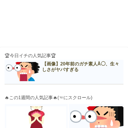
🏆今日イチの人気記事🏆
【画像】20年前のガチ素人Å◯、生々
しさがヤバすぎる
🔥この1週間の人気記事🔥(☜にスクロール)