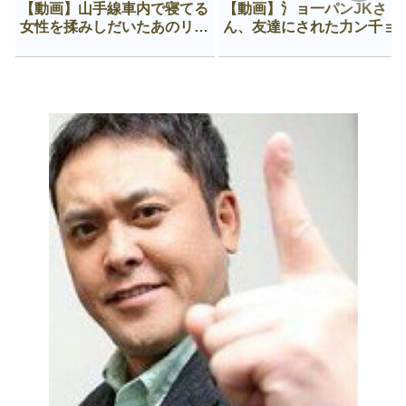
【動画】山手線車内で寝てる
【動画】氵ョ一パンJKさ
女性を揉みしだいたあのリー
ん、友達にされた力ン千ョ
マン、一生拡散され続ける
がなんか違う穴に入ってし
う😍