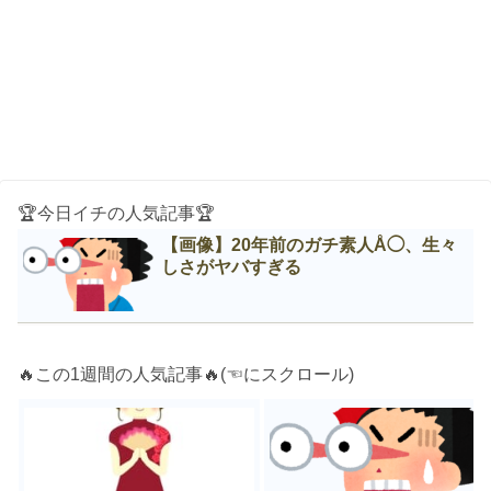
🏆今日イチの人気記事🏆
【画像】20年前のガチ素人Å◯、生々
しさがヤバすぎる
🔥この1週間の人気記事🔥(☜にスクロール)