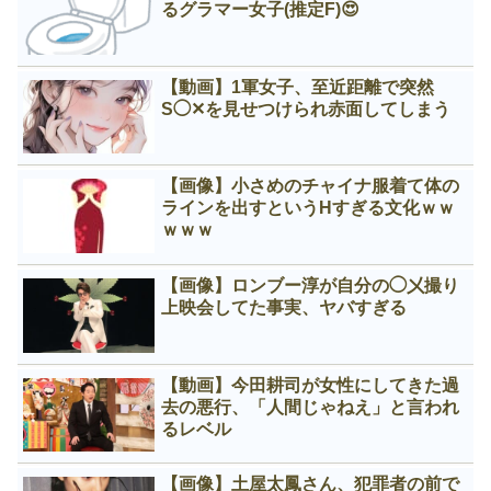
るグラマー女子(推定F)😍
【動画】1軍女子、至近距離で突然
S◯✕を見せつけられ赤面してしまう
【画像】小さめのチャイナ服着て体の
ラインを出すというНすぎる文化ｗｗ
ｗｗｗ
【画像】ロンブー淳が自分の◯㐅撮り
上映会してた事実、ヤバすぎる
【動画】今田耕司が女性にしてきた過
去の悪行、「人間じゃねえ」と言われ
るレベル
【画像】土屋太鳳さん、犯罪者の前で