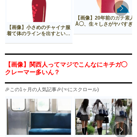
【画像】20年前のガチ素人
Å◯、生々しさがヤバすぎ
【画像】小さめのチャイナ服
着て体のラインを出すという
Нすぎる文化ｗｗｗｗｗ
【画像】関西人ってマジでこんなにキチガ◯
クレーマー多いん？
🎉この1ヶ月の人気記事🎉(☜にスクロール)