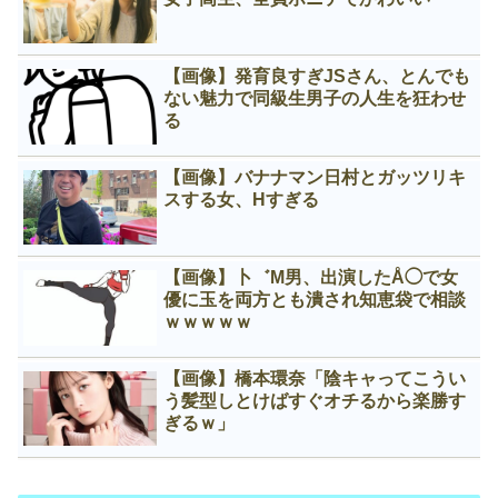
【画像】発育良すぎJSさん、とんでも
ない魅力で同級生男子の人生を狂わせ
る
【画像】バナナマン日村とガッツリキ
スする女、Нすぎる
【画像】卜゛M男、出演したÅ◯で女
優に玉を両方とも潰され知恵袋で相談
ｗｗｗｗｗ
【画像】橋本環奈「陰キャってこうい
う髪型しとけばすぐオチるから楽勝す
ぎるｗ」