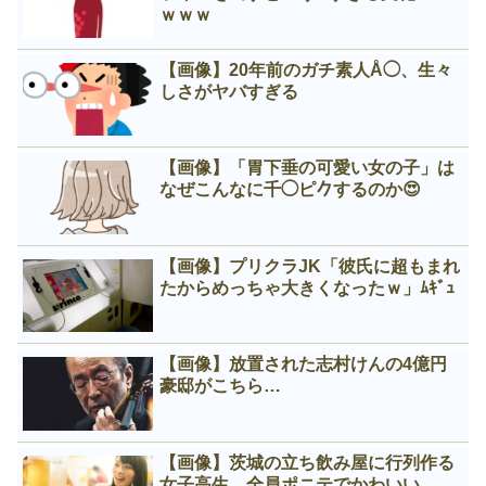
ｗｗｗ
【画像】20年前のガチ素人Å◯、生々
しさがヤバすぎる
【画像】「胃下垂の可愛い女の子」は
なぜこんなに千◯ピ𠂊するのか😍
【画像】プリクラJK「彼氏に超もまれ
たからめっちゃ大きくなったｗ」ﾑｷﾞｭ
【画像】放置された志村けんの4億円
豪邸がこちら…
【画像】茨城の立ち飲み屋に行列作る
女子高生、全員ポニテでかわいい