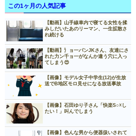
この1ヶ月の人気記事
【動画】山手線車内で寝てる女性を揉
みしだいたあのリーマン、一生拡散さ
れ続ける
【動画】氵ョ一パンJKさん、友達にさ
れた力ン千ョ一がなんか違う穴に入っ
てしまう😍
【画像】モデル女子中学生(12)が生放
送でB地区モロ見せになる放送事故
【画像】石田ゆり子さん「快楽S○☓し
たい！」叫んでしまう
【画像】色んな男から便器扱いされて