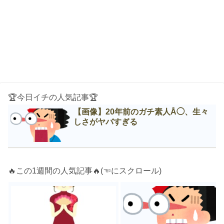
🏆今日イチの人気記事🏆
【画像】20年前のガチ素人Å◯、生々
しさがヤバすぎる
🔥この1週間の人気記事🔥(☜にスクロール)