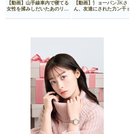
【動画】山手線車内で寝てる
【動画】氵ョ一パンJKさ
女性を揉みしだいたあのリー
ん、友達にされた力ン千ョ
マン、一生拡散され続ける
がなんか違う穴に入ってし
う😍