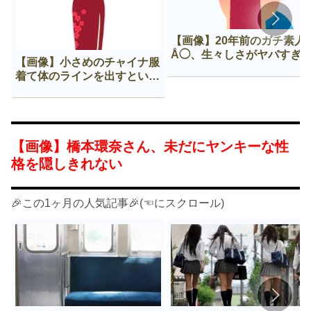
【画像】20年前のガチ素人
Å◯、生々しさがヤバすぎ
【画像】小さめのチャイナ服
着て体のラインを出すという
Нすぎる文化ｗｗｗｗｗ
【画像】橋本環奈さん、未だにヤンキーな性
格を隠しきれない
🎉この1ヶ月の人気記事🎉(☜にスクロール)