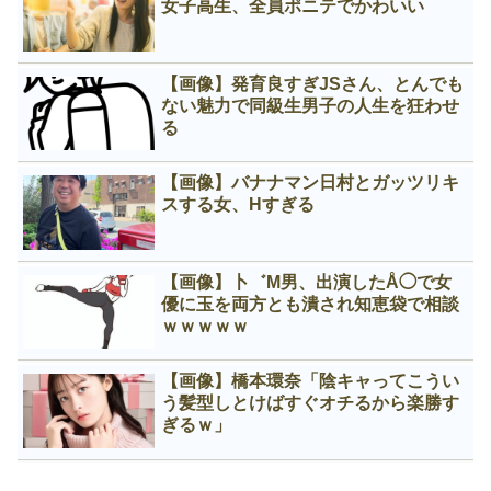
女子高生、全員ポニテでかわいい
【画像】発育良すぎJSさん、とんでも
ない魅力で同級生男子の人生を狂わせ
る
【画像】バナナマン日村とガッツリキ
スする女、Нすぎる
【画像】卜゛M男、出演したÅ◯で女
優に玉を両方とも潰され知恵袋で相談
ｗｗｗｗｗ
【画像】橋本環奈「陰キャってこうい
う髪型しとけばすぐオチるから楽勝す
ぎるｗ」