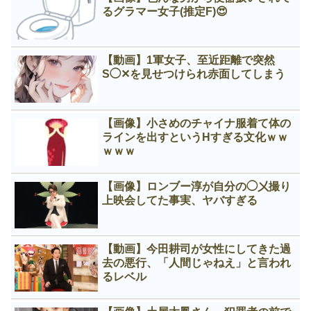
るグラマー女子(推定F)😍
【動画】1軍女子、至近距離で突然
S◯✕を見せつけられ赤面してしまう
【画像】小さめのチャイナ服着て体の
ラインを出すというНすぎる文化ｗｗ
ｗｗｗ
【画像】ロンブー淳が自分の◯㐅撮り
上映会してた事実、ヤバすぎる
【動画】今田耕司が女性にしてきた過
去の悪行、「人間じゃねえ」と言われ
るレベル