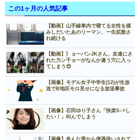
この1ヶ月の人気記事
【動画】山手線車内で寝てる女性を揉
みしだいたあのリーマン、一生拡散さ
れ続ける
【動画】氵ョ一パンJKさん、友達にさ
れた力ン千ョ一がなんか違う穴に入っ
てしまう😍
【画像】モデル女子中学生(12)が生放
送でB地区モロ見せになる放送事故
【画像】石田ゆり子さん「快楽S○☓し
たい！」叫んでしまう
【画像】色んな男から便器扱いされて