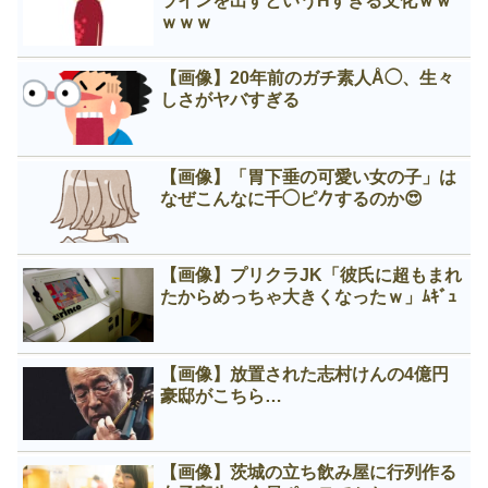
ラインを出すというНすぎる文化ｗｗ
ｗｗｗ
【画像】20年前のガチ素人Å◯、生々
しさがヤバすぎる
【画像】「胃下垂の可愛い女の子」は
なぜこんなに千◯ピ𠂊するのか😍
【画像】プリクラJK「彼氏に超もまれ
たからめっちゃ大きくなったｗ」ﾑｷﾞｭ
【画像】放置された志村けんの4億円
豪邸がこちら…
【画像】茨城の立ち飲み屋に行列作る