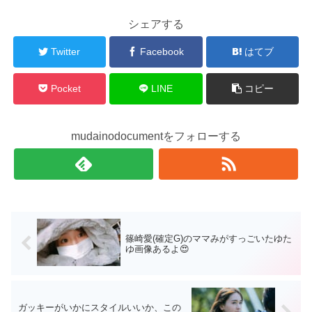
シェアする
Twitter
Facebook
はてブ
Pocket
LINE
コピー
mudainodocumentをフォローする
篠崎愛(確定G)のママみがすっごいたゆた
ゆ画像あるよ😍
ガッキーがいかにスタイルいいか、この