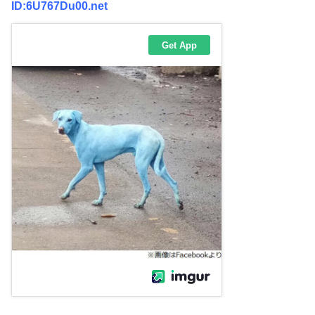
ID:6U767Du00.net