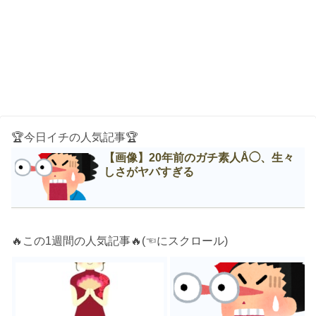
🏆今日イチの人気記事🏆
【画像】20年前のガチ素人Å◯、生々
しさがヤバすぎる
🔥この1週間の人気記事🔥(☜にスクロール)