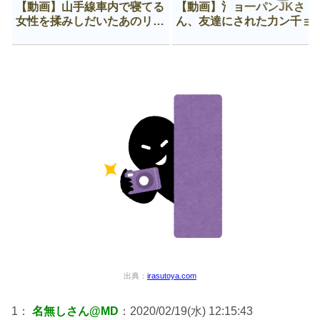
【動画】山手線車内で寝てる
【動画】氵ョ一パンJKさ
女性を揉みしだいたあのリー
ん、友達にされた力ン千ョ
マン、一生拡散され続ける
がなんか違う穴に入ってし
う😍
出典：
irasutoya.com
1：
名無しさん@MD
：2020/02/19(水) 12:15:43