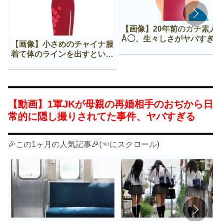
【画像】20年前のガチ素人
Å◯、生々しさがヤバすぎ
【画像】小さめのチャイナ服
着て体のラインを出すという
Нすぎる文化ｗｗｗｗｗ
【動画】1軍JKが母親の再婚相手のおぢから日
常的に隠し撮りされてた事件、ヤバすぎる
🎉この1ヶ月の人気記事🎉(☜にスクロール)