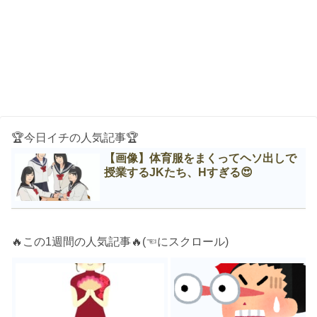
🏆今日イチの人気記事🏆
【画像】体育服をまくってヘソ出しで
授業するJKたち、Нすぎる😍
🔥この1週間の人気記事🔥(☜にスクロール)