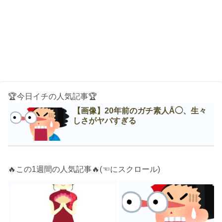
🏆今日イチの人気記事🏆
【画像】20年前のガチ素人Å◯、生々
しさがヤバすぎる
🔥この1週間の人気記事🔥(☜にスクロール)