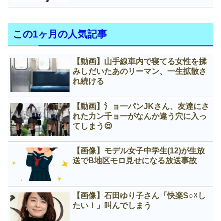
この1ヶ月の人気記事
【動画】山手線車内で寝てる女性を揉
みしだいたあのリーマン、一生拡散さ
れ続ける
【動画】氵ョ一パンJKさん、友達にさ
れた力ン千ョ一がなんか違う穴に入っ
てしまう😍
【画像】モデル女子中学生(12)が生放
送でB地区モロ見せになる放送事故
【画像】石田ゆり子さん「快楽S○☓し
たい！」叫んでしまう