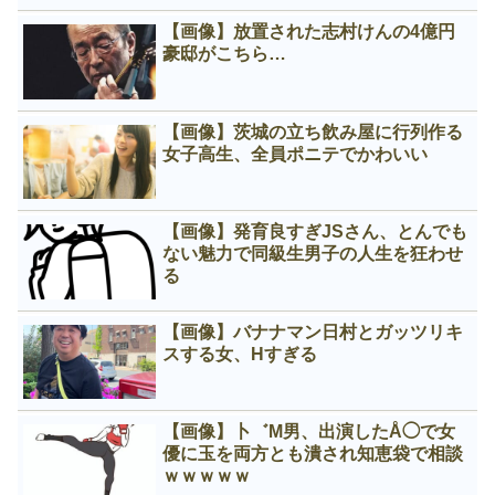
【画像】放置された志村けんの4億円
豪邸がこちら…
【画像】茨城の立ち飲み屋に行列作る
女子高生、全員ポニテでかわいい
【画像】発育良すぎJSさん、とんでも
ない魅力で同級生男子の人生を狂わせ
る
【画像】バナナマン日村とガッツリキ
スする女、Нすぎる
【画像】卜゛M男、出演したÅ◯で女
優に玉を両方とも潰され知恵袋で相談
ｗｗｗｗｗ