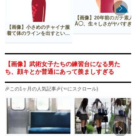
【画像】20年前のガチ素人
Å◯、生々しさがヤバすぎ
【画像】小さめのチャイナ服
着て体のラインを出すという
Нすぎる文化ｗｗｗｗｗ
【画像】武術女子たちの練習台になる男た
ち、顔キとか普通にあって羨ましすぎる
🎉この1ヶ月の人気記事🎉(☜にスクロール)