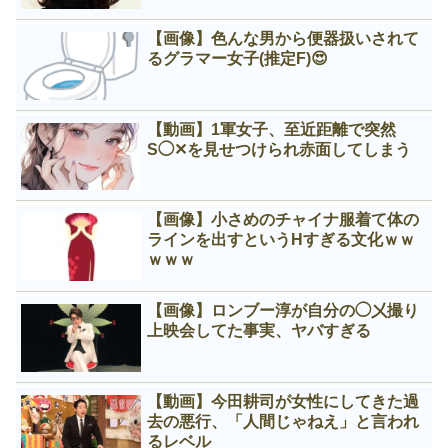
【画像】色んな男から便器扱いされて
るグラマー女子(推定F)😍
【動画】1軍女子、至近距離で突然
S◯✕を見せつけられ赤面してしまう
【画像】小さめのチャイナ服着て体の
ラインを出すというНすぎる文化ｗｗ
ｗｗｗ
【画像】ロンブー淳が自分の◯㐅撮り
上映会してた事実、ヤバすぎる
【動画】今田耕司が女性にしてきた過
去の悪行、「人間じゃねえ」と言われ
るレベル