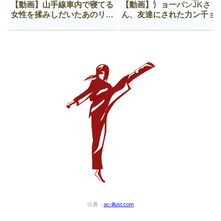
【動画】山手線車内で寝てる
【動画】氵ョ一パンJKさ
女性を揉みしだいたあのリー
ん、友達にされた力ン千ョ
マン、一生拡散され続ける
がなんか違う穴に入ってし
う😍
出典：
ac-illust.com