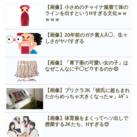
【画像】小さめのチャイナ服着て体の
ラインを出すというНすぎる文化ｗｗ
ｗｗｗ
【画像】20年前のガチ素人Å◯、生々
しさがヤバすぎる
【画像】「胃下垂の可愛い女の子」は
なぜこんなに千◯ピ𠂊するのか😍
【画像】プリクラJK「彼氏に超もまれ
たからめっちゃ大きくなったｗ」ﾑｷﾞｭ
【画像】体育服をまくってヘソ出しで
授業するJKたち、Нすぎる😍