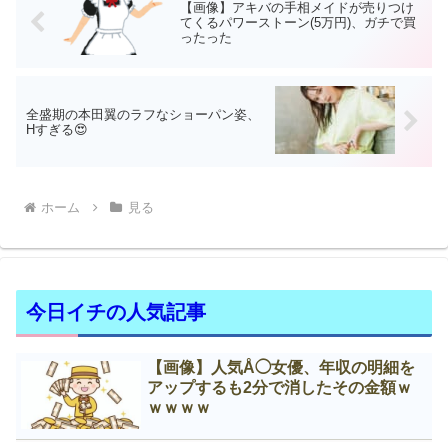
【画像】アキバの手相メイドが売りつけ
てくるパワーストーン(5万円)、ガチで買
ったった
全盛期の本田翼のラフなショーパン姿、
Нすぎる😍
ホーム
見る
今日イチの人気記事
【画像】人気Å◯女優、年収の明細を
アップするも2分で消したその金額ｗ
ｗｗｗｗ