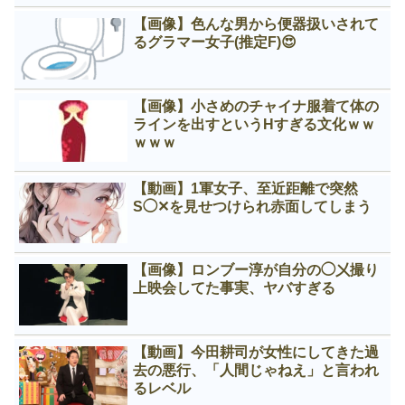
【画像】色んな男から便器扱いされて
るグラマー女子(推定F)😍
【画像】小さめのチャイナ服着て体の
ラインを出すというНすぎる文化ｗｗ
ｗｗｗ
【動画】1軍女子、至近距離で突然
S◯✕を見せつけられ赤面してしまう
【画像】ロンブー淳が自分の◯㐅撮り
上映会してた事実、ヤバすぎる
【動画】今田耕司が女性にしてきた過
去の悪行、「人間じゃねえ」と言われ
るレベル