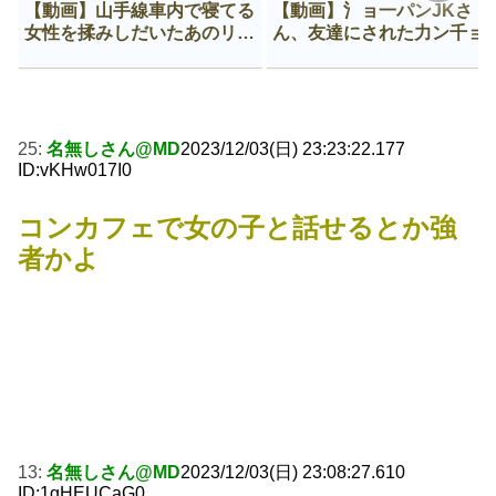
【動画】山手線車内で寝てる
【動画】氵ョ一パンJKさ
女性を揉みしだいたあのリー
ん、友達にされた力ン千ョ
マン、一生拡散され続ける
がなんか違う穴に入ってし
う😍
25:
名無しさん@MD
2023/12/03(日) 23:23:22.177
ID:vKHw017I0
コンカフェで女の子と話せるとか強
者かよ
13:
名無しさん@MD
2023/12/03(日) 23:08:27.610
ID:1gHEUCaG0