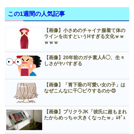
この1週間の人気記事
【画像】小さめのチャイナ服着て体の
ラインを出すというНすぎる文化ｗｗ
ｗｗｗ
【画像】20年前のガチ素人Å◯、生々
しさがヤバすぎる
【画像】「胃下垂の可愛い女の子」は
なぜこんなに千◯ピ𠂊するのか😍
【画像】プリクラJK「彼氏に超もまれ
たからめっちゃ大きくなったｗ」ﾑｷﾞｭ