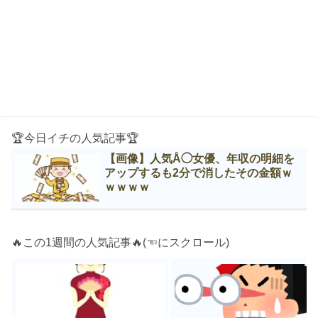
🏆今日イチの人気記事🏆
【画像】人気Å◯女優、年収の明細を
アップするも2分で消したその金額ｗ
ｗｗｗｗ
🔥この1週間の人気記事🔥(☜にスクロール)