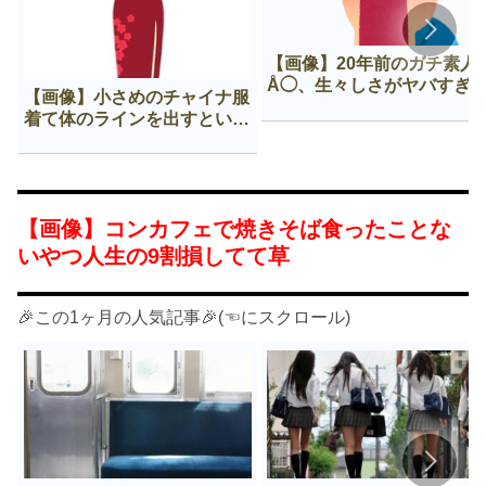
【画像】20年前のガチ素人
Å◯、生々しさがヤバすぎ
【画像】小さめのチャイナ服
着て体のラインを出すという
Нすぎる文化ｗｗｗｗｗ
【画像】コンカフェで焼きそば食ったことな
いやつ人生の9割損してて草
🎉この1ヶ月の人気記事🎉(☜にスクロール)