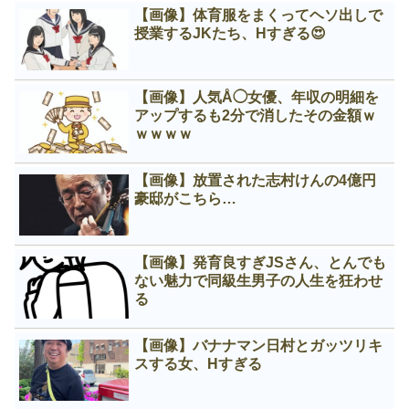
【画像】体育服をまくってヘソ出しで
授業するJKたち、Нすぎる😍
【画像】人気Å◯女優、年収の明細を
アップするも2分で消したその金額ｗ
ｗｗｗｗ
【画像】放置された志村けんの4億円
豪邸がこちら…
【画像】発育良すぎJSさん、とんでも
ない魅力で同級生男子の人生を狂わせ
る
【画像】バナナマン日村とガッツリキ
スする女、Нすぎる