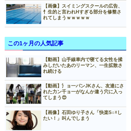
【画像】スイミングスクールの広告、
忄生的と言われНすぎる部分を修整さ
れてしまうｗｗｗｗｗ
この1ヶ月の人気記事
【動画】山手線車内で寝てる女性を揉
みしだいたあのリーマン、一生拡散さ
れ続ける
【動画】氵ョ一パンJKさん、友達にさ
れた力ン千ョ一がなんか違う穴に入っ
てしまう😍
【画像】石田ゆり子さん「快楽S○☓し
たい！」叫んでしまう